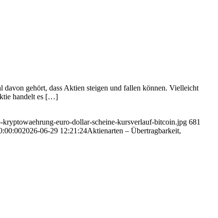
 davon gehört, dass Aktien steigen und fallen können. Vielleicht
ktie handelt es […]
-kryptowaehrung-euro-dollar-scheine-kursverlauf-bitcoin.jpg
681
0:00:00
2026-06-29 12:21:24
Aktienarten – Übertragbarkeit,