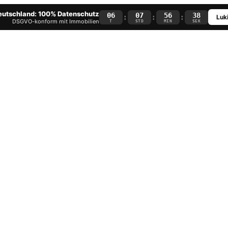
Deutschland: 100% Datenschutz
06
07
56
37
:
:
:
Luki
DSGVO-konform mit Immobilien
T
STD
MIN
SEK