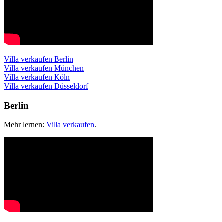
Villa verkaufen Berlin
Villa verkaufen München
Villa verkaufen Köln
Villa verkaufen Düsseldorf
Berlin
Mehr lernen:
Villa verkaufen
.