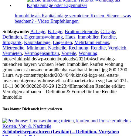
Immobilie als Kapitalanlage vermieten: Kosten, Steuer... was
beachten? - Video Empfehlungen
Schlagworte:
A-Lage
,
B-Lage
,
Bruttomietrendite
,
C-Lage
,
Definition
,
Eigentumswohnung
,
Haus
,
Immobilien Rendite
,
Infografik
,
Kapitalanlage
,
Lagearten
,
Mehrfamilienhaus
,
Mietrendite
,
Minimum
,
Nachteile
,
Rechnung
,
Rendite
,
Vergleich
,
Vermieten
,
Vermögensaufbau
,
Vorteile
,
Wohnung
https://lukinski.de/wp-content/uploads/2021/04/schwabing-
muenchen-bayern-wohnen-leben-immobilien-kaufen-wohnung-
grundstueck-haus-mehrfamilienhaus-altbau-himmel.jpg
800
1200
Laura
/wp-content/uploads/2024/04/lukinski-logo-real-estate-
investment-germany-house-villa-off-market-clean.svg
Laura
2021-
10-11 00:00:00
2026-06-29 12:23:48
Immobilien Rendite erklärt:
Vermögen aufbauen – Definition & Formel für Ihre Rendite
Immobilie
Das könnte Dich auch interessieren
Schönheitsreparaturen (Lexikon) – Definition, Vorgaben