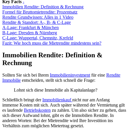
Key Facts
-
Immobilien Rendite: Definition & Rechnung
Formel für Bruttomietrendite: Prozentsatz
Rendite Grundwissen: Alles in 1 Video
Rendite & Standort: A-, B- & C-Lage
A-Lage: Frankfurt & München
B-Lage: Dresden & Nürnberg
C-Lage: Wuppertal, Chemnitz, Krefeld
Fazit: Wie hoch muss die Mietrendite mindestens sein?
Immobilien Rendite: Definition &
Rechnung
Sollten Sie sich bei Ihrem
Immobilieninvestment
für eine
Rendite
Immobilie
entscheiden, stellt sich schnell die Frage:
Lohnt sich diese Immobilie als Kapitalanlage?
Schließlich bringt der
Immobilienkauf
nicht nur am Anfang
immense Kosten mit sich. Auch später während der Vermietung gilt
es laufende
Betriebskosten
zu zahlen. Um also sicher zu gehen, dass
sich dieser Aufwand lohnt, gibt es die Immobilien Rendite. In
anderen Worten: Bei der Mietrendite wird Ihre Investition ins
Verhältnis zum möglichen Mietertrag gesetzt.