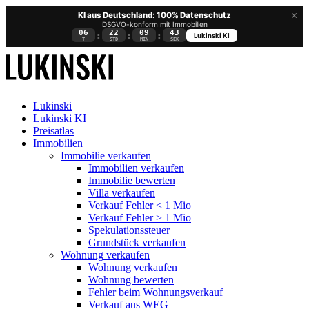
×
KI aus Deutschland: 100% Datenschutz
DSGVO-konform mit Immobilien
06
22
09
42
:
:
:
Lukinski KI
T
STD
MIN
SEK
Lukinski
Lukinski KI
Preisatlas
Immobilien
Immobilie verkaufen
Immobilien verkaufen
Immobilie bewerten
Villa verkaufen
Verkauf Fehler < 1 Mio
Verkauf Fehler > 1 Mio
Spekulationssteuer
Grundstück verkaufen
Wohnung
verkaufen
Wohnung verkaufen
Wohnung bewerten
Fehler beim Wohnungsverkauf
Verkauf aus WEG