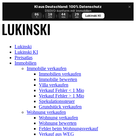
×
KI aus Deutschland: 100% Datenschutz
DSGVO-konform mit Immobilien
06
10
44
29
:
:
:
Lukinski KI
T
STD
MIN
SEK
Lukinski
Lukinski KI
Preisatlas
Immobilien
Immobilie verkaufen
Immobilien verkaufen
Immobilie bewerten
Villa verkaufen
Verkauf Fehler < 1 Mio
Verkauf Fehler > 1 Mio
Spekulationssteuer
Grundstück verkaufen
Wohnung
verkaufen
Wohnung verkaufen
Wohnung bewerten
Fehler beim Wohnungsverkauf
Verkauf aus WEG