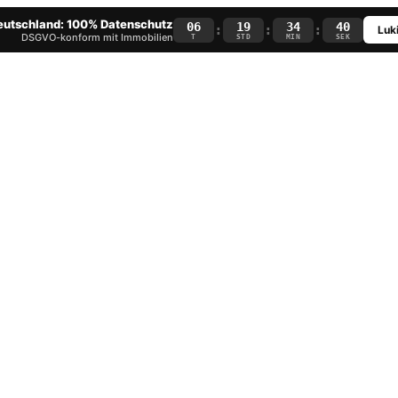
Deutschland: 100% Datenschutz
06
19
34
39
:
:
:
Luki
DSGVO-konform mit Immobilien
T
STD
MIN
SEK