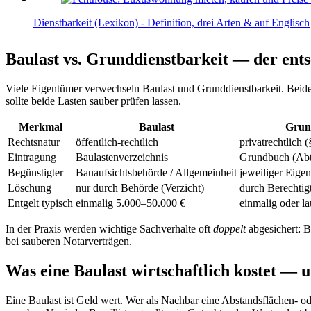
Dienstbarkeit (Lexikon) - Definition, drei Arten & auf Englisch
Baulast vs. Grunddienstbarkeit — der ent
Viele Eigentümer verwechseln Baulast und Grunddienstbarkeit. Beide
sollte beide Lasten sauber prüfen lassen.
Merkmal
Baulast
Grun
Rechtsnatur
öffentlich-rechtlich
privatrechtlich
Eintragung
Baulastenverzeichnis
Grundbuch (Abt.
Begünstigter
Bauaufsichtsbehörde / Allgemeinheit
jeweiliger Eige
Löschung
nur durch Behörde (Verzicht)
durch Berechtig
Entgelt typisch
einmalig 5.000–50.000 €
einmalig oder l
In der Praxis werden wichtige Sachverhalte oft
doppelt
abgesichert: B
bei sauberen Notarverträgen.
Was eine Baulast wirtschaftlich kostet — 
Eine Baulast ist Geld wert. Wer als Nachbar eine Abstandsflächen- o