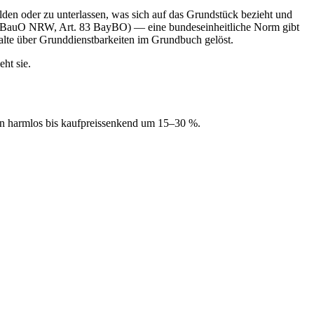
lden oder zu unterlassen, was sich auf das Grundstück bezieht und
§ 85 BauO NRW, Art. 83 BayBO) — eine bundeseinheitliche Norm gibt
alte über Grunddienstbarkeiten im Grundbuch gelöst.
ht sie.
von harmlos bis kaufpreissenkend um 15–30 %.