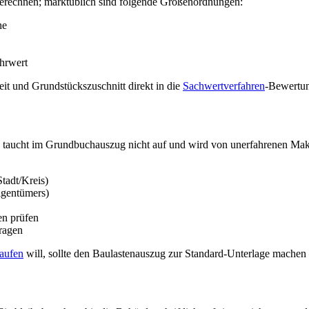
 berechnen; marktüblich sind folgende Größenordnungen:
he
hrwert
it und Grundstückszuschnitt direkt in die
Sachwertverfahren
-Bewertun
Sie taucht im Grundbuchauszug nicht auf und wird von unerfahrenen Ma
Stadt/Kreis)
igentümers)
en prüfen
tragen
aufen
will, sollte den Baulastenauszug zur Standard-Unterlage mache