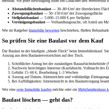
messbar. Vor jeder Bewilligung sollte ein Gutachter den Wertverlust
Abstandsflächenbaulast
— 30–80 €/m² der überdeckten Fläc
Zuwegungsbaulast
— 50–150 €/m² der Zuwegungsfläche
Stellplatzbaulast
— 5.000–15.000 € pro Stellplatz
Vereinigungsbaulast
— Verhandlungssache, oft Anteil am Me
Wie im Ratgeber
Immobilie bewerten
beschrieben, fließen Bebaubarke
So prüfen Sie eine Baulast vor dem Kauf
Die Baulast ist der häufigste „blinde Fleck“ beim Immobilienkauf. 
Auszug aus dem Baulastenverzeichnis auf den Tisch.
Schriftlicher Antrag bei der zuständigen Bauaufsichtsbehörde (
Nachweis berechtigtes Interesse (Kaufabsicht, Vollmacht des E
Gebühr 15–60 €, Bearbeitung 1–3 Wochen
Auszug auf Datum, Aktenzeichen und vollständige Eintragung
Bei Auffälligkeiten: Akteneinsicht in den Baulastvorgang bean
Wer eine
erste Immobilie kaufen
möchte oder ein
Mehrfamilienhaus k
Baulast löschen — geht das?