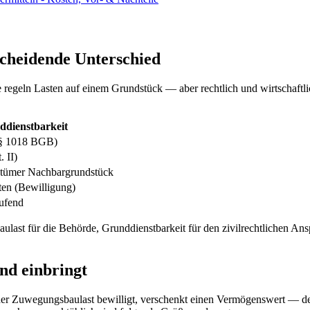
scheidende Unterschied
 regeln Lasten auf einem Grundstück — aber rechtlich und wirtschaftl
ddienstbarkeit
 (§ 1018 BGB)
 II)
ntümer Nachbargrundstück
ten (Bewilligung)
aufend
aulast für die Behörde, Grunddienstbarkeit für den zivilrechtlichen An
und einbringt
der Zuwegungsbaulast bewilligt, verschenkt einen Vermögenswert — den