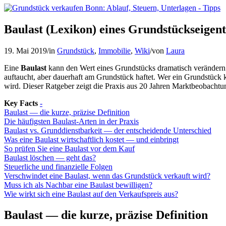
Baulast (Lexikon) eines Grundstückseigen
19. Mai 2019
/
in
Grundstück
,
Immobilie
,
Wiki
/
von
Laura
Eine
Baulast
kann den Wert eines Grundstücks dramatisch verändern —
auftaucht, aber dauerhaft am Grundstück haftet. Wer ein Grundstück kau
wird. Dieser Ratgeber zeigt die Praxis aus 20 Jahren Marktbeobacht
Key Facts
-
Baulast — die kurze, präzise Definition
Die häufigsten Baulast-Arten in der Praxis
Baulast vs. Grunddienstbarkeit — der entscheidende Unterschied
Was eine Baulast wirtschaftlich kostet — und einbringt
So prüfen Sie eine Baulast vor dem Kauf
Baulast löschen — geht das?
Steuerliche und finanzielle Folgen
Verschwindet eine Baulast, wenn das Grundstück verkauft wird?
Muss ich als Nachbar eine Baulast bewilligen?
Wie wirkt sich eine Baulast auf den Verkaufspreis aus?
Baulast — die kurze, präzise Definition