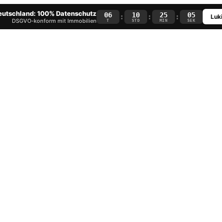
Deutschland: 100% Datenschutz
06
10
25
05
:
:
:
Luki
DSGVO-konform mit Immobilien
T
STD
MIN
SEK