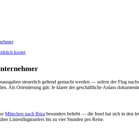
rklich kostet
nunternehmer
bsausgaben steuerlich geltend gemacht werden — sofern der Flug nachw
 Als Orientierung gilt: Je klarer der geschäftliche Anlass dokumentier
cke
München nach Ibiza
besonders beliebt — die Insel hat sich in den l
ber Linienflugtranfers bis zu vier Stunden pro Reise.