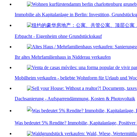
Immobilie als Kapitalanlage in Berlin: Investition, Grundstück
Erbpacht - Eigenheim ohne Grundstückskauf
Ihr altes Mehrfamilienhaus in Nidderau verkaufen
Mobilheim verkaufen - beliebte Wohnform für Urlaub und Wo
Dachsanierung - Aufsparrendämmung, Kosten & Photovoltaik
Was bedeutet 5% Rendite? Immobilie, Kapitalanlage, Positiver