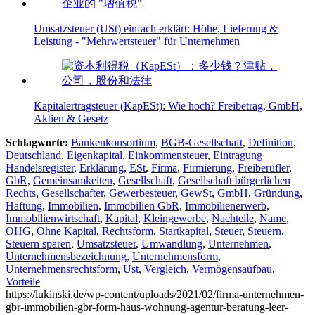
Umsatzsteuer (USt) einfach erklärt: Höhe, Lieferung &
Leistung - "Mehrwertsteuer" für Unternehmen
Kapitalertragsteuer (KapESt): Wie hoch? Freibetrag, GmbH,
Aktien & Gesetz
Schlagworte:
Bankenkonsortium
,
BGB-Gesellschaft
,
Definition
,
Deutschland
,
Eigenkapital
,
Einkommensteuer
,
Eintragung
Handelsregister
,
Erklärung
,
ESt
,
Firma
,
Firmierung
,
Freiberufler
,
GbR
,
Gemeinsamkeiten
,
Gesellschaft
,
Gesellschaft bürgerlichen
Rechts
,
Gesellschafter
,
Gewerbesteuer
,
GewSt
,
GmbH
,
Gründung
,
Haftung
,
Immobilien
,
Immobilien GbR
,
Immobilienerwerb
,
Immobilienwirtschaft
,
Kapital
,
Kleingewerbe
,
Nachteile
,
Name
,
OHG
,
Ohne Kapital
,
Rechtsform
,
Startkapital
,
Steuer
,
Steuern
,
Steuern sparen
,
Umsatzsteuer
,
Umwandlung
,
Unternehmen
,
Unternehmensbezeichnung
,
Unternehmensform
,
Unternehmensrechtsform
,
Ust
,
Vergleich
,
Vermögensaufbau
,
Vorteile
https://lukinski.de/wp-content/uploads/2021/02/firma-unternehmen-
gbr-immobilien-gbr-form-haus-wohnung-agentur-beratung-leer-