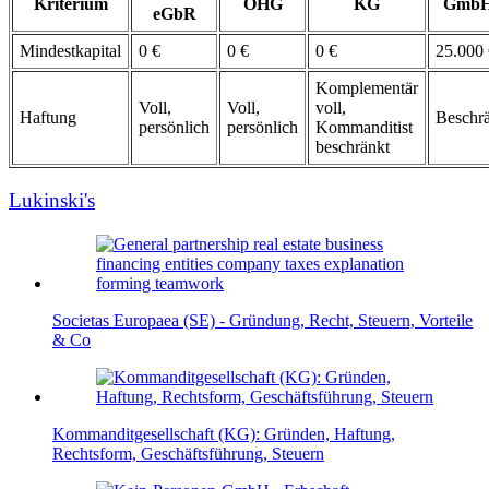
Kriterium
OHG
KG
Gmb
eGbR
Mindestkapital
0 €
0 €
0 €
25.000 
Komplementär
Voll,
Voll,
voll,
Haftung
Beschr
persönlich
persönlich
Kommanditist
beschränkt
Lukinski's
Societas Europaea (SE) - Gründung, Recht, Steuern, Vorteile
& Co
Kommanditgesellschaft (KG): Gründen, Haftung,
Rechtsform, Geschäftsführung, Steuern