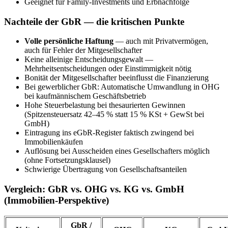
Geeignet für Family-Investments und Erbnachfolge
Nachteile der GbR — die kritischen Punkte
Volle persönliche Haftung
— auch mit Privatvermögen,
auch für Fehler der Mitgesellschafter
Keine alleinige Entscheidungsgewalt —
Mehrheitsentscheidungen oder Einstimmigkeit nötig
Bonität der Mitgesellschafter beeinflusst die Finanzierung
Bei gewerblicher GbR: Automatische Umwandlung in OHG
bei kaufmännischem Geschäftsbetrieb
Hohe Steuerbelastung bei thesaurierten Gewinnen
(Spitzensteuersatz 42–45 % statt 15 % KSt + GewSt bei
GmbH)
Eintragung ins eGbR-Register faktisch zwingend bei
Immobilienkäufen
Auflösung bei Ausscheiden eines Gesellschafters möglich
(ohne Fortsetzungsklausel)
Schwierige Übertragung von Gesellschaftsanteilen
Vergleich: GbR vs. OHG vs. KG vs. GmbH
(Immobilien-Perspektive)
GbR /