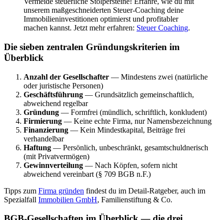
Vermeide steuerliche Stolpersteine! Erfahre, wie du mit
unserem maßgeschneiderten Steuer-Coaching deine
Immobilieninvestitionen optimierst und profitabler
machen kannst. Jetzt mehr erfahren:
Steuer Coaching
.
Die sieben zentralen Gründungskriterien im
Überblick
Anzahl der Gesellschafter
— Mindestens zwei (natürliche
oder juristische Personen)
Geschäftsführung
— Grundsätzlich gemeinschaftlich,
abweichend regelbar
Gründung
— Formfrei (mündlich, schriftlich, konkludent)
Firmierung
— Keine echte Firma, nur Namensbezeichnung
Finanzierung
— Kein Mindestkapital, Beiträge frei
verhandelbar
Haftung
— Persönlich, unbeschränkt, gesamtschuldnerisch
(mit Privatvermögen)
Gewinnverteilung
— Nach Köpfen, sofern nicht
abweichend vereinbart (§ 709 BGB n.F.)
Tipps zum
Firma gründen
findest du im Detail-Ratgeber, auch im
Spezialfall
Immobilien GmbH
, Familienstiftung & Co.
BGB-Gesellschaften im Überblick — die drei