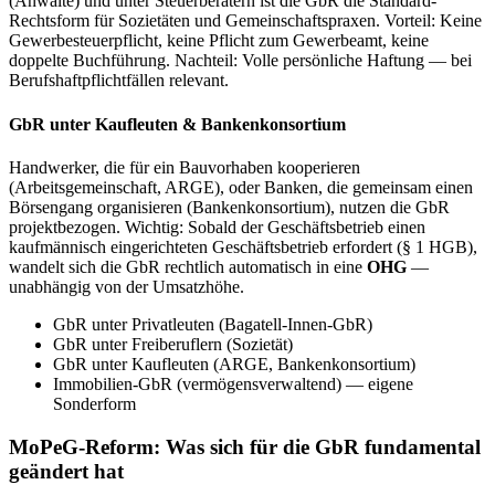
(Anwälte) und unter Steuerberatern ist die GbR die Standard-
Rechtsform für Sozietäten und Gemeinschaftspraxen. Vorteil: Keine
Gewerbesteuerpflicht, keine Pflicht zum Gewerbeamt, keine
doppelte Buchführung. Nachteil: Volle persönliche Haftung — bei
Berufshaftpflichtfällen relevant.
GbR unter Kaufleuten & Bankenkonsortium
Handwerker, die für ein Bauvorhaben kooperieren
(Arbeitsgemeinschaft, ARGE), oder Banken, die gemeinsam einen
Börsengang organisieren (Bankenkonsortium), nutzen die GbR
projektbezogen. Wichtig: Sobald der Geschäftsbetrieb einen
kaufmännisch eingerichteten Geschäftsbetrieb erfordert (§ 1 HGB),
wandelt sich die GbR rechtlich automatisch in eine
OHG
—
unabhängig von der Umsatzhöhe.
GbR unter Privatleuten (Bagatell-Innen-GbR)
GbR unter Freiberuflern (Sozietät)
GbR unter Kaufleuten (ARGE, Bankenkonsortium)
Immobilien-GbR (vermögensverwaltend) — eigene
Sonderform
MoPeG-Reform: Was sich für die GbR fundamental
geändert hat