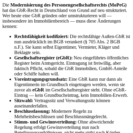
Die
Modernisierung des Personengesellschaftsrechts (MoPeG)
hat das GbR-Recht in Deutschland von Grund auf neu strukturiert.
Wer heute eine GbR gründen oder umstrukturieren will —
insbesondere im Immobilienbereich — muss diese Änderungen
kennen:
Rechtsfähigkeit kodifiziert:
Die rechtsfähige Außen-GbR ist
nun ausdrücklich im BGB verankert (§ 705 Abs. 2 BGB
n.F.). Sie kann selbst Eigentümer, Vermieter, Kläger und
Beklagte sein.
Gesellschaftsregister (eGbR):
Neu eingeführtes öffentliches
Register beim Amtsgericht. Eintragung ist freiwillig, aber
faktisch Pflicht, sobald die GbR Immobilien, GmbH-Anteile
oder Schiffe halten will.
Voreintragungsgrundsatz:
Eine GbR kann nur dann als
Eigentümerin im Grundbuch eingetragen werden, wenn sie
zuvor als
eGbR
im Gesellschaftsregister steht. Ohne eGbR-
Eintrag — kein Grundbucheintrag, kein Immobilien-Erwerb.
Sitzwahl:
Vertragssitz und Verwaltungssitz können
auseinanderfallen.
Beschlussfassung:
Modernere Regeln zu
Mehrheitsbeschlüssen und Beschlussmängelrecht.
Stimm- und Gewinnverteilung:
Ohne abweichende
Regelung erfolgt Gewinnverteilung nun nach
Beteiligungsverhältnissen, nicht mehr strikt nach Köpfen —