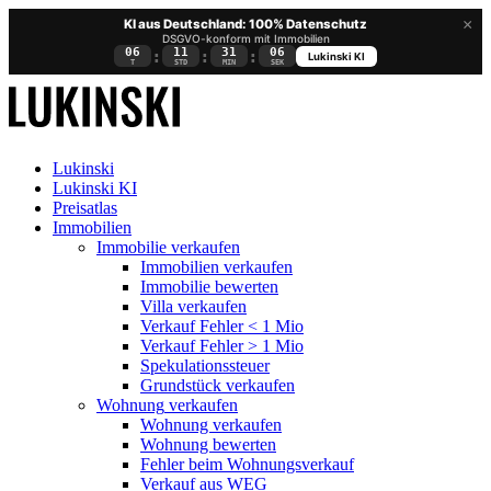
×
KI aus Deutschland: 100% Datenschutz
DSGVO-konform mit Immobilien
06
11
31
05
:
:
:
Lukinski KI
T
STD
MIN
SEK
Lukinski
Lukinski KI
Preisatlas
Immobilien
Immobilie verkaufen
Immobilien verkaufen
Immobilie bewerten
Villa verkaufen
Verkauf Fehler < 1 Mio
Verkauf Fehler > 1 Mio
Spekulationssteuer
Grundstück verkaufen
Wohnung
verkaufen
Wohnung verkaufen
Wohnung bewerten
Fehler beim Wohnungsverkauf
Verkauf aus WEG