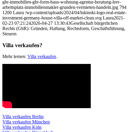
gbr-immobilien-gbr-form-haus-wohnung-agentur-beratung-leer-
arbeitsplatz-immobilienmakler-grunden-vermieten-handeln.jpg
794
1200
Laura
/wp-content/uploads/2024/04/lukinski-logo-real-estate-
investment-germany-house-villa-off-market-clean.svg
Laura
2021-
02-23 07:21:24
2026-04-27 13:30:43
Gesellschaft bürgerlichen
Rechts (GbR): Gründen, Haftung, Rechtsform, Geschäftsführung,
Steuern
Villa verkaufen?
Mehr lernen:
Villa verkaufen
.
Villa verkaufen Berlin
Villa verkaufen München
Villa verkaufen Köln