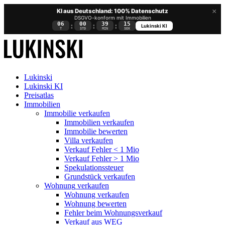
×
KI aus Deutschland: 100% Datenschutz
DSGVO-konform mit Immobilien
06
00
39
14
:
:
:
Lukinski KI
T
STD
MIN
SEK
Lukinski
Lukinski KI
Preisatlas
Immobilien
Immobilie verkaufen
Immobilien verkaufen
Immobilie bewerten
Villa verkaufen
Verkauf Fehler < 1 Mio
Verkauf Fehler > 1 Mio
Spekulationssteuer
Grundstück verkaufen
Wohnung
verkaufen
Wohnung verkaufen
Wohnung bewerten
Fehler beim Wohnungsverkauf
Verkauf aus WEG