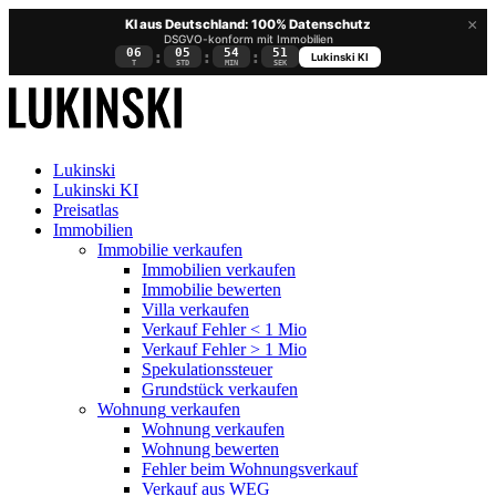
×
KI aus Deutschland: 100% Datenschutz
DSGVO-konform mit Immobilien
06
05
54
51
:
:
:
Lukinski KI
T
STD
MIN
SEK
Lukinski
Lukinski KI
Preisatlas
Immobilien
Immobilie verkaufen
Immobilien verkaufen
Immobilie bewerten
Villa verkaufen
Verkauf Fehler < 1 Mio
Verkauf Fehler > 1 Mio
Spekulationssteuer
Grundstück verkaufen
Wohnung
verkaufen
Wohnung verkaufen
Wohnung bewerten
Fehler beim Wohnungsverkauf
Verkauf aus WEG