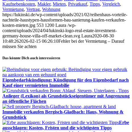
Kaufnebenkosten
,
Makler
,
Mieten
,
Privatkauf
,
Tipps
,
Vergleich
,
Vermietung
,
Vertrag
,
Wohnung
https://lukinski.de/wp-content/uploads/2021/02/reihenhaus-vorteile-
nachteile-haustypen-hausformen-bau-sanierung-kaufen-verkaufen-
kosten-mieten.jpg
553
1200
Laura
/wp-
content/uploads/2024/04/lukinski-logo-real-estate-investment-
germany-house-villa-off-market-clean.svg
Laura
2020-08-30
10:48:26
2026-02-15 06:26:10
Fehler bei der Vermietung – Darauf
müssen Sie achten
Das könnte Dich auch interessieren
Eigenbedarfskündigung: Kündigung für den Eigenbedarf nach
Kauf einer vermieteten Immobilie
Anlieger (Lexikon) als Grundstückseigentümer mit Angrenzung
an öffentliche Flächen
Immobilie verkaufen Bergisch-Gladbach: Haus, Wohnung &
Grundstück
Erbe
ausschlagen: Kosten, Fristen und die wichtigsten Tipps