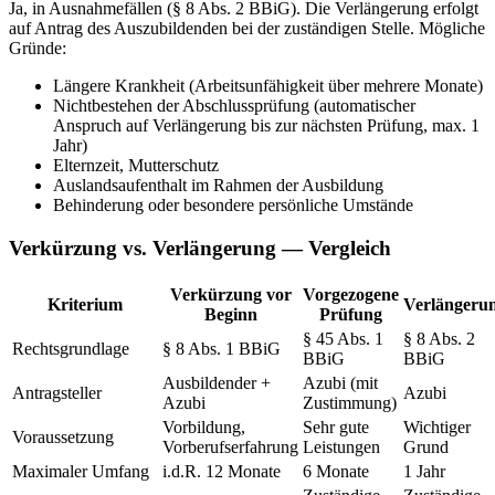
Ja, in Ausnahmefällen (§ 8 Abs. 2 BBiG). Die Verlängerung erfolgt
auf Antrag des Auszubildenden bei der zuständigen Stelle. Mögliche
Gründe:
Längere Krankheit (Arbeitsunfähigkeit über mehrere Monate)
Nichtbestehen der Abschlussprüfung (automatischer
Anspruch auf Verlängerung bis zur nächsten Prüfung, max. 1
Jahr)
Elternzeit, Mutterschutz
Auslandsaufenthalt im Rahmen der Ausbildung
Behinderung oder besondere persönliche Umstände
Verkürzung vs. Verlängerung — Vergleich
Verkürzung vor
Vorgezogene
Kriterium
Verlängeru
Beginn
Prüfung
§ 45 Abs. 1
§ 8 Abs. 2
Rechtsgrundlage
§ 8 Abs. 1 BBiG
BBiG
BBiG
Ausbildender +
Azubi (mit
Antragsteller
Azubi
Azubi
Zustimmung)
Vorbildung,
Sehr gute
Wichtiger
Voraussetzung
Vorberufserfahrung
Leistungen
Grund
Maximaler Umfang
i.d.R. 12 Monate
6 Monate
1 Jahr