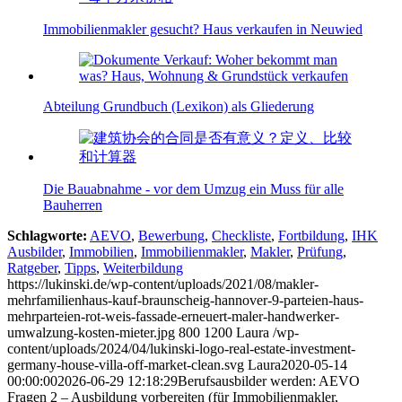
Immobilienmakler gesucht? Haus verkaufen in Neuwied
Abteilung Grundbuch (Lexikon) als Gliederung
Die Bauabnahme - vor dem Umzug ein Muss für alle
Bauherren
Schlagworte:
AEVO
,
Bewerbung
,
Checkliste
,
Fortbildung
,
IHK
Ausbilder
,
Immobilien
,
Immobilienmakler
,
Makler
,
Prüfung
,
Ratgeber
,
Tipps
,
Weiterbildung
https://lukinski.de/wp-content/uploads/2021/08/makler-
mehrfamilienhaus-kauf-braunscheig-hannover-9-parteien-haus-
mehrparteien-rot-weis-fassade-erneuert-maler-handwerker-
umwalzung-kosten-mieter.jpg
800
1200
Laura
/wp-
content/uploads/2024/04/lukinski-logo-real-estate-investment-
germany-house-villa-off-market-clean.svg
Laura
2020-05-14
00:00:00
2026-06-29 12:18:29
Berufsausbilder werden: AEVO
Fragen 2 – Ausbildung vorbereiten (für Immobilienmakler,