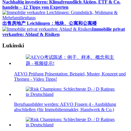
Nachhaltig investieren: Klimafreundlich Aktien, ETF & Co.
handeln – 12 Tipps von Experten
出售房地产 Leichlingen：地块、公寓和公寓楼
Immobilie privat
verkaufen: Ablauf & Risiken
Lukinski
AEVO Prüfung Präsentation: Beispiel, Muster, Konzept und
Themen - Video Tipps!
Berufsausbilder werden: AEVO Fragen 4 - Ausbildung
abschließen (für Immobilienmakler, Handwerk & Co.)