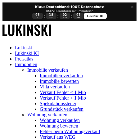
×
KI aus Deutschland: 100% Datenschutz
DSGVO-konform mit Immobilien
06
18
02
07
:
:
:
Lukinski KI
T
STD
MIN
SEK
Lukinski
Lukinski KI
Preisatlas
Immobilien
Immobilie verkaufen
Immobilien verkaufen
Immobilie bewerten
Villa verkaufen
Verkauf Fehler < 1 Mio
Verkauf Fehler > 1 Mio
Spekulationssteuer
Grundstück verkaufen
Wohnung
verkaufen
Wohnung verkaufen
Wohnung bewerten
Fehler beim Wohnungsverkauf
Verkauf aus WEG