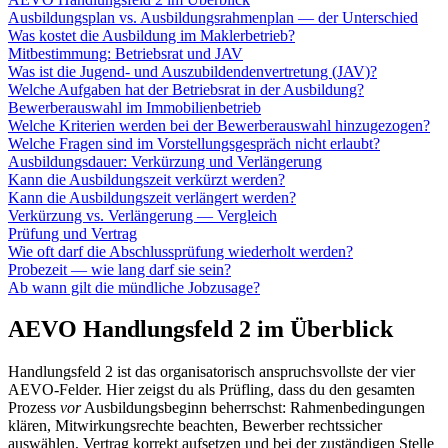
Ausbildungsplan vs. Ausbildungsrahmenplan — der Unterschied
Was kostet die Ausbildung im Maklerbetrieb?
Mitbestimmung: Betriebsrat und JAV
Was ist die Jugend- und Auszubildendenvertretung (JAV)?
Welche Aufgaben hat der Betriebsrat in der Ausbildung?
Bewerberauswahl im Immobilienbetrieb
Welche Kriterien werden bei der Bewerberauswahl hinzugezogen?
Welche Fragen sind im Vorstellungsgespräch nicht erlaubt?
Ausbildungsdauer: Verkürzung und Verlängerung
Kann die Ausbildungszeit verkürzt werden?
Kann die Ausbildungszeit verlängert werden?
Verkürzung vs. Verlängerung — Vergleich
Prüfung und Vertrag
Wie oft darf die Abschlussprüfung wiederholt werden?
Probezeit — wie lang darf sie sein?
Ab wann gilt die mündliche Jobzusage?
AEVO Handlungsfeld 2 im Überblick
Handlungsfeld 2 ist das organisatorisch anspruchsvollste der vier
AEVO-Felder. Hier zeigst du als Prüfling, dass du den gesamten
Prozess
vor
Ausbildungsbeginn beherrschst: Rahmenbedingungen
klären, Mitwirkungsrechte beachten, Bewerber rechtssicher
auswählen, Vertrag korrekt aufsetzen und bei der zuständigen Stelle