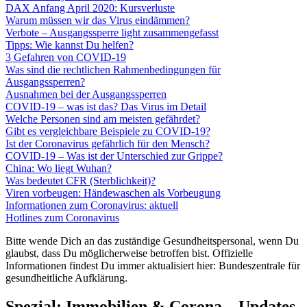
DAX Anfang April 2020: Kursverluste
Warum müssen wir das Virus eindämmen?
Verbote – Ausgangssperre light zusammengefasst
Tipps: Wie kannst Du helfen?
3 Gefahren von COVID-19
Was sind die rechtlichen Rahmenbedingungen für
Ausgangssperren?
Ausnahmen bei der Ausgangssperren
COVID-19 – was ist das? Das Virus im Detail
Welche Personen sind am meisten gefährdet?
Gibt es vergleichbare Beispiele zu COVID-19?
Ist der Coronavirus gefährlich für den Mensch?
COVID-19 – Was ist der Unterschied zur Grippe?
China: Wo liegt Wuhan?
Was bedeutet CFR (Sterblichkeit)?
Viren vorbeugen: Händewaschen als Vorbeugung
Informationen zum Coronavirus: aktuell
Hotlines zum Coronavirus
Bitte wende Dich an das zuständige Gesundheitspersonal, wenn Du
glaubst, dass Du möglicherweise betroffen bist. Offizielle
Informationen findest Du immer aktualisiert hier: Bundeszentrale für
gesundheitliche Aufklärung.
Spezial: Immobilien & Corona – Updates