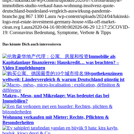
https://lukinski.de/wp-content/uploads/2020/07/corona-analyse-
immobilien-studio-verkauf-haus-wohnung-insolvenz-quote-
deutschland-bundesland-vergleich-auswirkung-pandemie-
branche.jpg
867
1300
Laura
/wp-content/uploads/2024/04/lukinski-
logo-real-estate-investment-germany-house-villa-off-market-
clean.svg
Laura
2020-04-16 00:00:00
2026-06-29 12:17:25
COVID-
19: Coronavirus Bedeutung, Symptome, Verbote & Tipps
Das könnte Dich auch interessieren
Immobilie als
Kapitalanlage finanzieren: Hauskredit… was beachten? –
Video Empfehlungen
Hypothekenzinsen
weltweit: Ländervergleich & warum Deutschland günstig ist
Makro-, Meso- und Mikrolage: Was bedeutet das bei
Immobilien?
Wohnung verkaufen mit Mieter: Rechte, Pflichten &
Besonderheiten