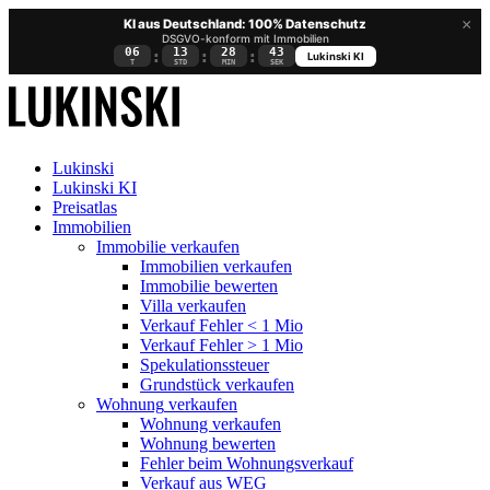
×
KI aus Deutschland: 100% Datenschutz
DSGVO-konform mit Immobilien
06
13
28
42
:
:
:
Lukinski KI
T
STD
MIN
SEK
Lukinski
Lukinski KI
Preisatlas
Immobilien
Immobilie verkaufen
Immobilien verkaufen
Immobilie bewerten
Villa verkaufen
Verkauf Fehler < 1 Mio
Verkauf Fehler > 1 Mio
Spekulationssteuer
Grundstück verkaufen
Wohnung
verkaufen
Wohnung verkaufen
Wohnung bewerten
Fehler beim Wohnungsverkauf
Verkauf aus WEG