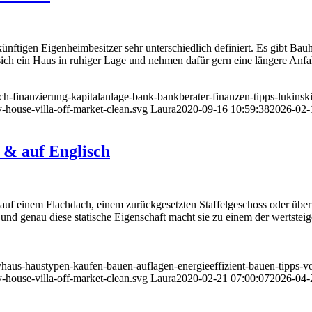
ftigen Eigenheimbesitzer sehr unterschiedlich definiert. Es gibt Bauhe
ich ein Haus in ruhiger Lage und nehmen dafür gern eine längere Anfahr
ich-finanzierung-kapitalanlage-bank-bankberater-finanzen-tipps-lukins
-house-villa-off-market-clean.svg
Laura
2020-09-16 10:59:38
2026-02-
 & auf Englisch
e auf einem Flachdach, einem zurückgesetzten Staffelgeschoss oder übe
 und genau diese statische Eigenschaft macht sie zu einem der wertsteig
vhaus-haustypen-kaufen-bauen-auflagen-energieeffizient-bauen-tipps-vor
-house-villa-off-market-clean.svg
Laura
2020-02-21 07:00:07
2026-04-