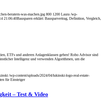
rechen-beratern-was-machen.jpg
800
1200
Laura
/wp-
14 21:06:40
Bausparen erklärt: Bausparvertrag, Definition, Vergleich,
tien, ETFs und anderen Anlagenklassen geben! Robo Advisor sind
 künstlicher Intelligenz und verwenden Algorithmen, um die
inski
/wp-content/uploads/2024/04/lukinski-logo-real-estate-
en für Einsteiger
keit – Test & Video