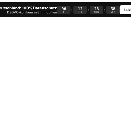
Deutschland: 100% Datenschutz
06
12
23
57
:
:
:
Luki
DSGVO-konform mit Immobilien
T
STD
MIN
SEK