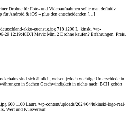
iner Drohne für Foto- und Videoaufnahmen sollte man definitiv
App für Android & iOS – plus den entscheidenden […]
e-deutschland-akku-guenstig.jpg
718
1200
L_kinski
/wp-
06-29 12:19:48
DJI Mavic Mini 2 Drohne kaufen? Erfahrungen, Preis,
ckchains sind sich ähnlich, weisen jedoch wichtige Unterschiede in
ptowährungen in Sachen Geschwindigkeit in nichts nach: BCH gehört
.jpg
600
1100
Laura
/wp-content/uploads/2024/04/lukinski-logo-real-
rs, Wert und Kursverlauf