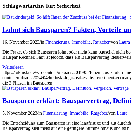
Schlagwortarchiv für:
Sicherheit
Lohnt sich Bausparen? Fakten, Vorteile un
16. November 2023
/
in
Finanzierung
,
Immobilie
,
Ratgeber
/
von
Laura
Die Frage, ob sich Bausparen lohnt oder nicht kann pauschal nicht bean
Bauspar Rechner. Fakt ist jedoch, dass ein Bausparvertrag idealerwe
Weiterlesen
https://lukinski.de/wp-content/uploads/2019/05/ferienhaus-kaufen-mi
content/uploads/2024/04/lukinski-logo-real-estate-investment-germany
die 3 Phasen im Bausparen
Bausparen erklärt: Bausparvertrag, Defini
5. November 2023
/
in
Finanzierung
,
Immobilie
,
Ratgeber
/
von
Laura
Die Entscheidung zum Bausparen ist eine langfristige und gut durch
Bausparvertrag zielt meist auf eine geringere Summe hinaus und ist