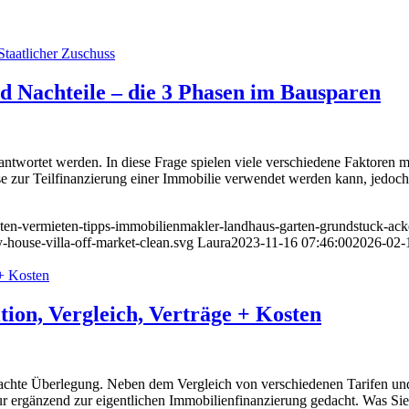
d Nachteile – die 3 Phasen im Bausparen
twortet werden. In diese Frage spielen viele verschiedene Faktoren mit 
ise zur Teilfinanzierung einer Immobilie verwendet werden kann, jedoc
eten-vermieten-tipps-immobilienmakler-landhaus-garten-grundstuck-acke
-house-villa-off-market-clean.svg
Laura
2023-11-16 07:46:00
2026-02-
tion, Vergleich, Verträge + Kosten
dachte Überlegung. Neben dem Vergleich von verschiedenen Tarifen un
 nur ergänzend zur eigentlichen Immobilienfinanzierung gedacht. Was S