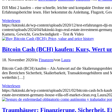
DJI Mini 2 kaufen – eine schnelle, leichte und kompakte Drohne mit
Erfahrungsberichte lesen. Hier bekommst du Anleitung, Flugzeit, Ge
Weiterlesen
https://lukinski.de/wp-content/uploads/2020/12/test-erfahrungen-dji-
content/uploads/2024/04/lukinski-logo-real-estate-investment-germany
Kamera, Gewicht, Geschwindigkeit – Test & Video
Bitcoin Cash (BCH) kaufen: Kurs, Wert u
18. November 2020
/
in
Finanzen
/
von
Laura
Bitcoin Cash (BCH) kaufen – Als Antwort auf die Skalierungsprobleme
den Bereichen Sicherheit, Skalierbarkeit, Transaktionsgebühren und 
weiterhin […]
Weiterlesen
https://lukinski.de/wp-content/uploads/2021/02/bitcoin-cash-bch-kau
estate-investment-germany-house-villa-off-market-clean.svg
Laura
202
Traumhäuser: Finanzierung, Sicherheit, Ef