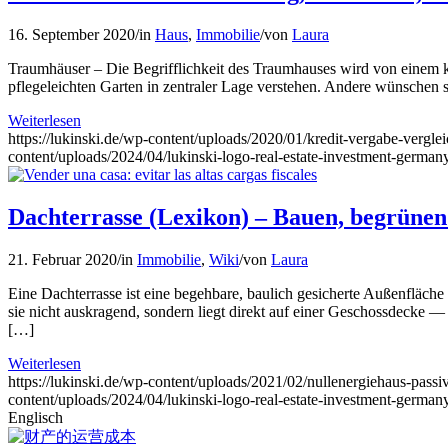
16. September 2020
/
in
Haus
,
Immobilie
/
von
Laura
Traumhäuser – Die Begrifflichkeit des Traumhauses wird von einem kün
pflegeleichten Garten in zentraler Lage verstehen. Andere wünschen s
Weiterlesen
https://lukinski.de/wp-content/uploads/2020/01/kredit-vergabe-vergle
content/uploads/2024/04/lukinski-logo-real-estate-investment-germany
Dachterrasse (Lexikon) – Bauen, begrünen
21. Februar 2020
/
in
Immobilie
,
Wiki
/
von
Laura
Eine Dachterrasse ist eine begehbare, baulich gesicherte Außenfläch
sie nicht auskragend, sondern liegt direkt auf einer Geschossdecke —
[…]
Weiterlesen
https://lukinski.de/wp-content/uploads/2021/02/nullenergiehaus-passi
content/uploads/2024/04/lukinski-logo-real-estate-investment-germany
Englisch