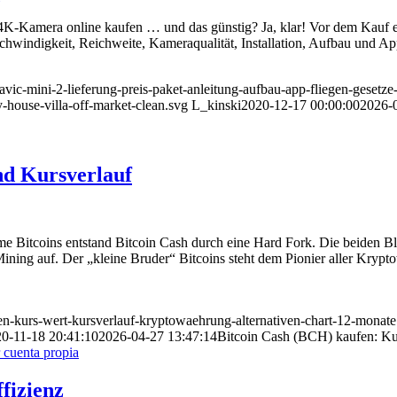
 4K-Kamera online kaufen … und das günstig? Ja, klar! Vor dem Kauf e
schwindigkeit, Reichweite, Kameraqualität, Installation, Aufbau und 
mavic-mini-2-lieferung-preis-paket-anleitung-aufbau-app-fliegen-gesetz
-house-villa-off-market-clean.svg
L_kinski
2020-12-17 00:00:00
2026-
nd Kursverlauf
 Bitcoins entstand Bitcoin Cash durch eine Hard Fork. Die beiden Blo
Mining auf. Der „kleine Bruder“ Bitcoins steht dem Pionier aller Kry
fen-kurs-wert-kursverlauf-kryptowaehrung-alternativen-chart-12-monate
0-11-18 20:41:10
2026-04-27 13:47:14
Bitcoin Cash (BCH) kaufen: Ku
fizienz