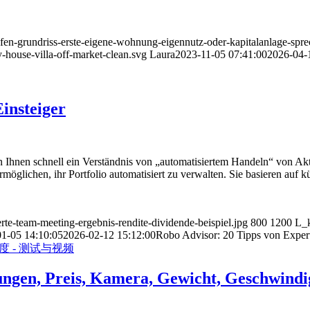
uefen-grundriss-erste-eigene-wohnung-eigennutz-oder-kapitalanlage-sp
-house-villa-off-market-clean.svg
Laura
2023-11-05 07:41:00
2026-04-
insteiger
 Ihnen schnell ein Verständnis von „automatisiertem Handeln“ von Ak
rmöglichen, ihr Portfolio automatisiert zu verwalten. Sie basieren auf
rte-team-meeting-ergebnis-rendite-dividende-beispiel.jpg
800
1200
L_k
1-05 14:10:05
2026-02-12 15:12:00
Robo Advisor: 20 Tipps von Expert
ngen, Preis, Kamera, Gewicht, Geschwindig