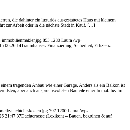
rren, die dahinter ein luxuriös ausgestattetes Haus mit kleinem
t zur Arbeit oder in die nächste Stadt in Kauf. […]
ki-immobilienmakler.jpg
853
1280
Laura
/wp-
15 06:26:14
Traumhäuser: Finanzierung, Sicherheit, Effizienz
r einem tragenden Anbau wie einer Garage. Anders als ein Balkon ist
erndsten, aber auch anspruchsvollsten Bauteile einer Immobilie. Im
teile-nachteile-kosten.jpg
797
1200
Laura
/wp-
26 21:47:37
Dachterrasse (Lexikon) – Bauen, begrünen & auf