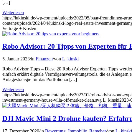
[…]
Weiterlesen
https://lukinski.de/wp-content/uploads/2022/05/paar-freundinnen-pr
content/uploads/2024/04/lukinski-logo-real-estate-investment-germany
Verträge + Kosten
Robo Advisor: 20 Tipps von Experten für E
5. Januar 2023
/
in
Finanzen
/
von
L_kinski
Robo Advisor Tipps – Diese 20 Robo Advisor Experten Tipps werden
einfach erklärt digitale Vermögensverwaltungstools, die es Anlegern e
Anlagestrategie für das Portfolio zu […]
Weiterlesen
https://lukinski.de/wp-content/uploads/2023/01/robo-advisor-one-expe
investment-germany-house-villa-off-market-clean.svg
L_kinski
2023-0
DJI Mavic Mini 2 Drohne kaufen? Erfahru
17. Dezember 2020
/
in
Bewertung
,
Immobilie
,
Ratgeber
/
von
L_kinski