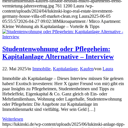
mehrfamilienhaus-kaufen-fassade-neubau-mikro-apartments-trend-
vermietung-jahresvertrag.jpg
761
1200
Laura
/wp-
content/uploads/2024/04/lukinski-logo-real-estate-investment-
germany-house-villa-off-market-clean.svg
Laura
2025-06-05
05:55:57
2026-04-27 09:02:38
Mikroapartment / Mirco Apartment:
Kleine Wohnung als Kapitalanlage – Vorteile & Tipps
Studentenwohnung oder Pflegeheim:
Kapitalanlage Alternative – Interview
22. Mai 2025
/
in
Immobilie
,
Kapitalanlage
,
Kaufen
/
von
Laura
Immobilie als Kapitalanlage – Dieses Interview müssen Sie gelesen
haben! Exotisch investieren: Herr X (guter Freund von mir) gibt ein
paar Insights zu Pflegeheimen, Studentenheimen und Tipps zu
Hebeleffekt, Eigenkapital & Co. Ganz gleich ob Ein- oder
Mehrfamilienhaus, Wohnung oder Lagerhalle, Studentenwohnung
oder Pflegeheim: Die Angebote zur Kapitalanlage im
Immobilienmarkt sind vielfältig. Wer sein Geld […]
Weiterlesen
https://lukinski.de/wp-content/uploads/2025/06/lukinski-anlage-tipp-