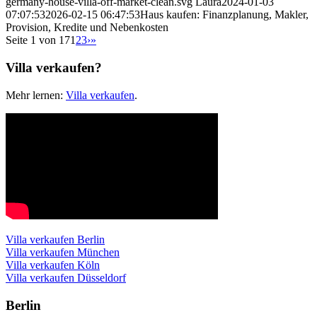
germany-house-villa-off-market-clean.svg
Laura
2024-01-03
07:07:53
2026-02-15 06:47:53
Haus kaufen: Finanzplanung, Makler,
Provision, Kredite und Nebenkosten
Seite 1 von 17
1
2
3
›
»
Villa verkaufen?
Mehr lernen:
Villa verkaufen
.
Villa verkaufen Berlin
Villa verkaufen München
Villa verkaufen Köln
Villa verkaufen Düsseldorf
Berlin