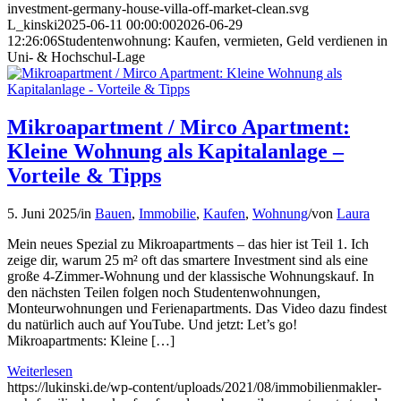
investment-germany-house-villa-off-market-clean.svg
L_kinski
2025-06-11 00:00:00
2026-06-29
12:26:06
Studentenwohnung: Kaufen, vermieten, Geld verdienen in
Uni- & Hochschul-Lage
Mikroapartment / Mirco Apartment:
Kleine Wohnung als Kapitalanlage –
Vorteile & Tipps
5. Juni 2025
/
in
Bauen
,
Immobilie
,
Kaufen
,
Wohnung
/
von
Laura
Mein neues Spezial zu Mikroapartments – das hier ist Teil 1. Ich
zeige dir, warum 25 m² oft das smartere Investment sind als eine
große 4-Zimmer-Wohnung und der klassische Wohnungskauf. In
den nächsten Teilen folgen noch Studentenwohnungen,
Monteurwohnungen und Ferienapartments. Das Video dazu findest
du natürlich auch auf YouTube. Und jetzt: Let’s go!
Mikroapartments: Kleine […]
Weiterlesen
https://lukinski.de/wp-content/uploads/2021/08/immobilienmakler-