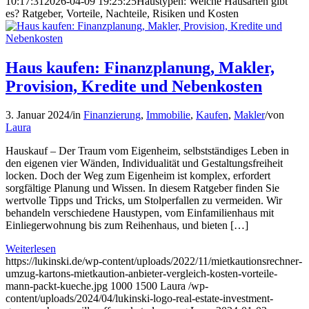
10:17:31
2026-04-09 19:25:25
Haustypen: Welche Hausarten gibt
es? Ratgeber, Vorteile, Nachteile, Risiken und Kosten
Haus kaufen: Finanzplanung, Makler,
Provision, Kredite und Nebenkosten
3. Januar 2024
/
in
Finanzierung
,
Immobilie
,
Kaufen
,
Makler
/
von
Laura
Hauskauf – Der Traum vom Eigenheim, selbstständiges Leben in
den eigenen vier Wänden, Individualität und Gestaltungsfreiheit
locken. Doch der Weg zum Eigenheim ist komplex, erfordert
sorgfältige Planung und Wissen. In diesem Ratgeber finden Sie
wertvolle Tipps und Tricks, um Stolperfallen zu vermeiden. Wir
behandeln verschiedene Haustypen, vom Einfamilienhaus mit
Einliegerwohnung bis zum Reihenhaus, und bieten […]
Weiterlesen
https://lukinski.de/wp-content/uploads/2022/11/mietkautionsrechner-
umzug-kartons-mietkaution-anbieter-vergleich-kosten-vorteile-
mann-packt-kueche.jpg
1000
1500
Laura
/wp-
content/uploads/2024/04/lukinski-logo-real-estate-investment-