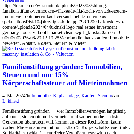
Weiterlesen
https://lukinski.de/wp-content/uploads/2023/08/stiftung-
familienstiftung-vermoegen-villa-stadtvilla-koeln-vorstadt-steuern-
minimieren-optimieren-kauf-verkauf-mehrfamilienhaus-
spekulationsfrist-10-jahre-tipps-hilfe.jpg
798
1200
L_kinski
/wp-
content/uploads/2024/04/lukinski-logo-real-estate-investment-
germany-house-villa-off-market-clean.svg
L_kinski
2025-05-10
00:00:00
2026-06-29 12:19:28
Mehrfamilienhaus kaufen: Immobilie
bewerten, Ablauf, Kosten, Steuern & Mieter
Familienstiftung gründen: Immobilien,
Steuern und nur 15%
Körperschaftssteuer auf Mieteinnahmen
4. Mai 2024
/
in
Immobilie
,
Kapitalanlage
,
Kaufen
,
Steuern
/
von
L_kinski
Familienstiftung gründen — wer Immobilienvermögen langfristig
aufbauen, steueroptimiert vermieten und sauber an die nächste
Generation übertragen will, kommt an dieser Rechtsform kaum
vorbei. Mieteinnahmen mit nur 15,825 % Körperschaftssteuer (inkl.
Solidaritätszuschlag), steuerfreier Veräußerungsgewinn nach