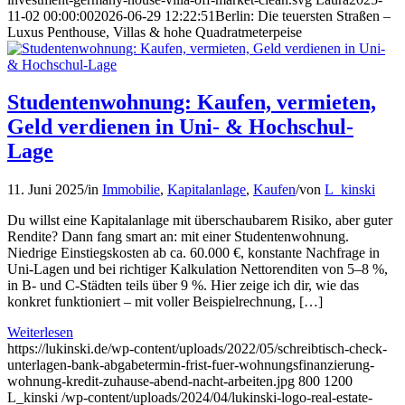
11-02 00:00:00
2026-06-29 12:22:51
Berlin: Die teuersten Straßen –
Luxus Penthouse, Villas & hohe Quadratmeterpeise
Studentenwohnung: Kaufen, vermieten,
Geld verdienen in Uni- & Hochschul-
Lage
11. Juni 2025
/
in
Immobilie
,
Kapitalanlage
,
Kaufen
/
von
L_kinski
Du willst eine Kapitalanlage mit überschaubarem Risiko, aber guter
Rendite? Dann fang smart an: mit einer Studentenwohnung.
Niedrige Einstiegskosten ab ca. 60.000 €, konstante Nachfrage in
Uni-Lagen und bei richtiger Kalkulation Nettorenditen von 5–8 %,
in B- und C-Städten teils über 9 %. Hier zeige ich dir, wie das
konkret funktioniert – mit voller Beispielrechnung, […]
Weiterlesen
https://lukinski.de/wp-content/uploads/2022/05/schreibtisch-check-
unterlagen-bank-abgabetermin-frist-fuer-wohnungsfinanzierung-
wohnung-kredit-zuhause-abend-nacht-arbeiten.jpg
800
1200
L_kinski
/wp-content/uploads/2024/04/lukinski-logo-real-estate-