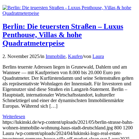
Berlin: Die teuersten Straßen – Luxus
Penthouse, Villas & hohe
Quadratmeterpeise
2. November 2025
/
in
Immobilie
,
Kaufen
/
von
Laura
Berlins teuerste Adressen liegen in Grunewald, Dahlem und am
Wannsee — mit Kaufpreisen von 8.000 bis 20.000 Euro pro
Quadratmeter. Der Kurfürstendamm und seine Seitenstraßen gelten
als repräsentativste Wohnlagen der Innenstadt. Für Investoren und
Eigennutzer sind diese Straßen ein Langzeit-Statement. Berlin –
Hauptstadt, internationaler Wirtschaftsstandort, kultureller
Schmelztiegel und einer der dynamischsten Immobilienmärkte
Europas. Während sich […]
Weiterlesen
https://lukinski.de/wp-content/uploads/2021/05/berlin-strasse-bahn-
wohnen-immobilie-wohnung-haus-stadt-deutschland.jpg
800
1200
Laura
/wp-content/uploads/2024/04/lukinski-logo-real-estate-
investment-germany-house-villa-off-market-clean.svg
Laura
2025-