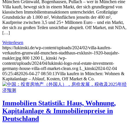
München Grünwald, Bogenhausen, Pullach – wer in München eine
Villa kauft, bewegt sich in einem Markt, der sich grundlegend von
klassischen Immobilientransaktionen unterscheidet. Großzügige
Grundstücke ab 1.000 m², Wohnflächen jenseits der 400 m²,
Kaufpreise zwischen 3,5 und 25+ Millionen Euro – und ein Markt,
der sich zu großen Teilen unsichtbar abspielt. Off Market, mit NDA,
[…]
Weiterlesen
https://lukinski.de/wp-content/uploads/2024/02/villa-kaufen-
verkaufen-grunwald-munchen-stadthaus-exklusiv-1920-baujahr-
makler.jpg
800
1200
L_kinski
/wp-
content/uploads/2024/04/lukinski-logo-real-estate-investment-
germany-house-villa-off-market-clean.svg
L_kinski
2024-02-04
05:25:48
2026-04-27 08:50:13
Villa kaufen in München: Wohnen &
Kapitalanlage – Ablauf, Kosten, Off Market & Co.
Immobilien Statistik: Haus, Wohnung,
Kapitalanlage & Immobilienpreise in
Deutschland