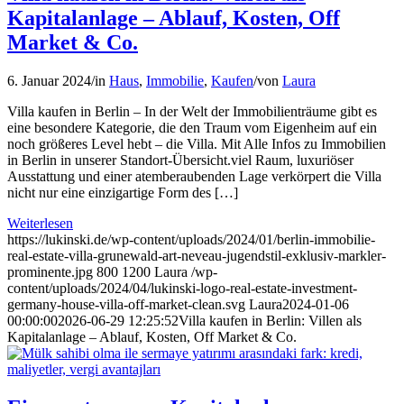
Kapitalanlage – Ablauf, Kosten, Off
Market & Co.
6. Januar 2024
/
in
Haus
,
Immobilie
,
Kaufen
/
von
Laura
Villa kaufen in Berlin – In der Welt der Immobilienträume gibt es
eine besondere Kategorie, die den Traum vom Eigenheim auf ein
noch größeres Level hebt – die Villa. Mit Alle Infos zu Immobilien
in Berlin in unserer Standort-Übersicht.viel Raum, luxuriöser
Ausstattung und einer atemberaubenden Lage verkörpert die Villa
nicht nur eine einzigartige Form des […]
Weiterlesen
https://lukinski.de/wp-content/uploads/2024/01/berlin-immobilie-
real-estate-villa-grunewald-art-neveau-jugendstil-exklusiv-markler-
prominente.jpg
800
1200
Laura
/wp-
content/uploads/2024/04/lukinski-logo-real-estate-investment-
germany-house-villa-off-market-clean.svg
Laura
2024-01-06
00:00:00
2026-06-29 12:25:52
Villa kaufen in Berlin: Villen als
Kapitalanlage – Ablauf, Kosten, Off Market & Co.