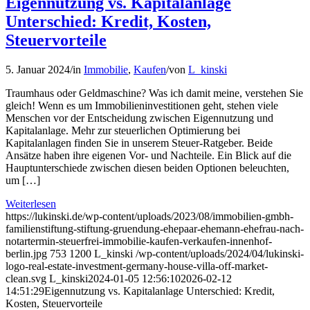
Eigennutzung vs. Kapitalanlage
Unterschied: Kredit, Kosten,
Steuervorteile
5. Januar 2024
/
in
Immobilie
,
Kaufen
/
von
L_kinski
Traumhaus oder Geldmaschine? Was ich damit meine, verstehen Sie
gleich! Wenn es um Immobilieninvestitionen geht, stehen viele
Menschen vor der Entscheidung zwischen Eigennutzung und
Kapitalanlage. Mehr zur steuerlichen Optimierung bei
Kapitalanlagen finden Sie in unserem Steuer-Ratgeber. Beide
Ansätze haben ihre eigenen Vor- und Nachteile. Ein Blick auf die
Hauptunterschiede zwischen diesen beiden Optionen beleuchten,
um […]
Weiterlesen
https://lukinski.de/wp-content/uploads/2023/08/immobilien-gmbh-
familienstiftung-stiftung-gruendung-ehepaar-ehemann-ehefrau-nach-
notartermin-steuerfrei-immobilie-kaufen-verkaufen-innenhof-
berlin.jpg
753
1200
L_kinski
/wp-content/uploads/2024/04/lukinski-
logo-real-estate-investment-germany-house-villa-off-market-
clean.svg
L_kinski
2024-01-05 12:56:10
2026-02-12
14:51:29
Eigennutzung vs. Kapitalanlage Unterschied: Kredit,
Kosten, Steuervorteile