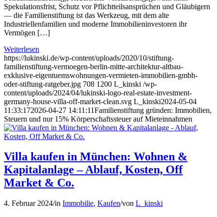
Spekulationsfrist, Schutz vor Pflichtteilsansprüchen und Gläubigern
— die Familienstiftung ist das Werkzeug, mit dem alte
Industriellenfamilien und moderne Immobilieninvestoren ihr
Vermögen […]
Weiterlesen
https://lukinski.de/wp-content/uploads/2020/10/stiftung-
familienstiftung-vermoegen-berlin-mitte-architektur-altbau-
exklusive-eigentuemswohnungen-vermieten-immobilien-gmbh-
oder-stiftung-ratgeber.jpg
708
1200
L_kinski
/wp-
content/uploads/2024/04/lukinski-logo-real-estate-investment-
germany-house-villa-off-market-clean.svg
L_kinski
2024-05-04
11:33:17
2026-04-27 14:11:11
Familienstiftung gründen: Immobilien,
Steuern und nur 15% Körperschaftssteuer auf Mieteinnahmen
Villa kaufen in München: Wohnen &
Kapitalanlage – Ablauf, Kosten, Off
Market & Co.
4. Februar 2024
/
in
Immobilie
,
Kaufen
/
von
L_kinski