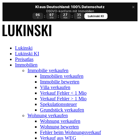
×
KI aus Deutschland: 100% Datenschutz
DSGVO-konform mit Immobilien
06
07
27
35
:
:
:
Lukinski KI
T
STD
MIN
SEK
Lukinski
Lukinski KI
Preisatlas
Immobilien
Immobilie verkaufen
Immobilien verkaufen
Immobilie bewerten
Villa verkaufen
Verkauf Fehler < 1 Mio
Verkauf Fehler > 1 Mio
Spekulationssteuer
Grundstück verkaufen
Wohnung
verkaufen
Wohnung verkaufen
Wohnung bewerten
Fehler beim Wohnungsverkauf
Verkauf aus WEG