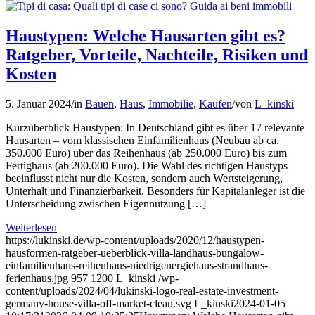
Haustypen: Welche Hausarten gibt es?
Ratgeber, Vorteile, Nachteile, Risiken und
Kosten
5. Januar 2024
/
in
Bauen
,
Haus
,
Immobilie
,
Kaufen
/
von
L_kinski
Kurzüberblick Haustypen: In Deutschland gibt es über 17 relevante
Hausarten – vom klassischen Einfamilienhaus (Neubau ab ca.
350.000 Euro) über das Reihenhaus (ab 250.000 Euro) bis zum
Fertighaus (ab 200.000 Euro). Die Wahl des richtigen Haustyps
beeinflusst nicht nur die Kosten, sondern auch Wertsteigerung,
Unterhalt und Finanzierbarkeit. Besonders für Kapitalanleger ist die
Unterscheidung zwischen Eigennutzung […]
Weiterlesen
https://lukinski.de/wp-content/uploads/2020/12/haustypen-
hausformen-ratgeber-ueberblick-villa-landhaus-bungalow-
einfamilienhaus-reihenhaus-niedrigenergiehaus-strandhaus-
ferienhaus.jpg
957
1200
L_kinski
/wp-
content/uploads/2024/04/lukinski-logo-real-estate-investment-
germany-house-villa-off-market-clean.svg
L_kinski
2024-01-05