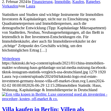
2. Februar 2024
/
in
Finanzierung
,
Immobilie
,
Kaufen
,
Ratgeber
,
Verkaufen
/
von
Laura
Statistiken und Studien sind wichtige Instrumente für Immobilien
Investoren & Kapitalanleger, nicht nur zu Einschätzung von
Quadratmeterpreisen und Immobilienpreisen, auch die
demografische Entwicklung (Tipp: Kapitalanlage Mikroapartment)
von Stadtteilen, Neubau, Neubaugenehmigungen, all das fließt in
letztendlich in Ihre Investment-Entscheidungen ein. Für
Immobilienkäufer, aber auch für Immobilienverkäufer ist der
„richtige“ Zeitpunkt des Geschäfts wichtig, um den
höchstmöglichen Ertrag […]
Weiterlesen
https://lukinski.de/wp-content/uploads/2021/01/china-immobilien-
makler-wohnung-haus-geldanlage-social-media-nutzung-facebook-
tiktok-instagram-statistik-vergleich-usa-deutschland.jpg
1279
1920
Laura
/wp-content/uploads/2024/04/lukinski-logo-real-estate-
investment-germany-house-villa-off-market-clean.svg
Laura
2024-
02-02 00:00:00
2026-06-29 12:15:28
Immobilien Statistik: Haus,
Wohnung, Kapitalanlage & Immobilienpreise in Deutschland
Villa kaufen in Berlin: Villen als