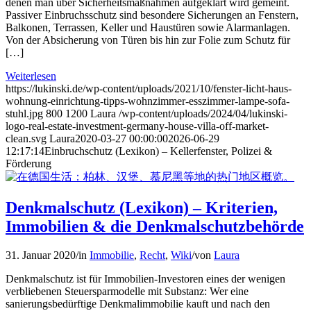
denen man über Sicherheitsmaßnahmen aufgeklärt wird gemeint.
Passiver Einbruchsschutz sind besondere Sicherungen an Fenstern,
Balkonen, Terrassen, Keller und Haustüren sowie Alarmanlagen.
Von der Absicherung von Türen bis hin zur Folie zum Schutz für
[…]
Weiterlesen
https://lukinski.de/wp-content/uploads/2021/10/fenster-licht-haus-
wohnung-einrichtung-tipps-wohnzimmer-esszimmer-lampe-sofa-
stuhl.jpg
800
1200
Laura
/wp-content/uploads/2024/04/lukinski-
logo-real-estate-investment-germany-house-villa-off-market-
clean.svg
Laura
2020-03-27 00:00:00
2026-06-29
12:17:14
Einbruchschutz (Lexikon) – Kellerfenster, Polizei &
Förderung
Denkmalschutz (Lexikon) – Kriterien,
Immobilien & die Denkmalschutzbehörde
31. Januar 2020
/
in
Immobilie
,
Recht
,
Wiki
/
von
Laura
Denkmalschutz ist für Immobilien-Investoren eines der wenigen
verbliebenen Steuersparmodelle mit Substanz: Wer eine
sanierungsbedürftige Denkmalimmobilie kauft und nach den