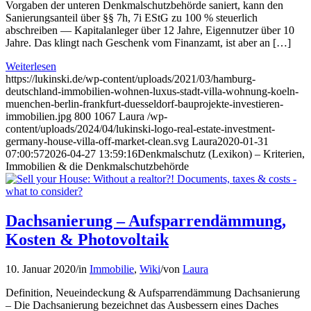
Vorgaben der unteren Denkmalschutzbehörde saniert, kann den
Sanierungsanteil über §§ 7h, 7i EStG zu 100 % steuerlich
abschreiben — Kapitalanleger über 12 Jahre, Eigennutzer über 10
Jahre. Das klingt nach Geschenk vom Finanzamt, ist aber an […]
Weiterlesen
https://lukinski.de/wp-content/uploads/2021/03/hamburg-
deutschland-immobilien-wohnen-luxus-stadt-villa-wohnung-koeln-
muenchen-berlin-frankfurt-duesseldorf-bauprojekte-investieren-
immobilien.jpg
800
1067
Laura
/wp-
content/uploads/2024/04/lukinski-logo-real-estate-investment-
germany-house-villa-off-market-clean.svg
Laura
2020-01-31
07:00:57
2026-04-27 13:59:16
Denkmalschutz (Lexikon) – Kriterien,
Immobilien & die Denkmalschutzbehörde
Dachsanierung – Aufsparrendämmung,
Kosten & Photovoltaik
10. Januar 2020
/
in
Immobilie
,
Wiki
/
von
Laura
Definition, Neueindeckung & Aufsparrendämmung Dachsanierung
– Die Dachsanierung bezeichnet das Ausbessern eines Daches