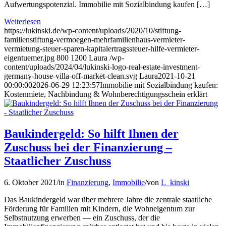
Aufwertungspotenzial. Immobilie mit Sozialbindung kaufen […]
Weiterlesen
https://lukinski.de/wp-content/uploads/2020/10/stiftung-
familienstiftung-vermoegen-mehrfamilienhaus-vermieter-
vermietung-steuer-sparen-kapitalertragssteuer-hilfe-vermieter-
eigentuemer.jpg
800
1200
Laura
/wp-
content/uploads/2024/04/lukinski-logo-real-estate-investment-
germany-house-villa-off-market-clean.svg
Laura
2021-10-21
00:00:00
2026-06-29 12:23:57
Immobilie mit Sozialbindung kaufen:
Kostenmiete, Nachbindung & Wohnberechtigungsschein erklärt
Baukindergeld: So hilft Ihnen der
Zuschuss bei der Finanzierung –
Staatlicher Zuschuss
6. Oktober 2021
/
in
Finanzierung
,
Immobilie
/
von
L_kinski
Das Baukindergeld war über mehrere Jahre die zentrale staatliche
Förderung für Familien mit Kindern, die Wohneigentum zur
Selbstnutzung erwerben — ein Zuschuss, der die