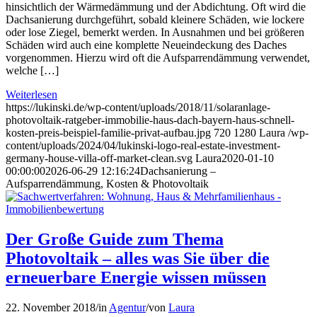
hinsichtlich der Wärmedämmung und der Abdichtung. Oft wird die
Dachsanierung durchgeführt, sobald kleinere Schäden, wie lockere
oder lose Ziegel, bemerkt werden. In Ausnahmen und bei größeren
Schäden wird auch eine komplette Neueindeckung des Daches
vorgenommen. Hierzu wird oft die Aufsparrendämmung verwendet,
welche […]
Weiterlesen
https://lukinski.de/wp-content/uploads/2018/11/solaranlage-
photovoltaik-ratgeber-immobilie-haus-dach-bayern-haus-schnell-
kosten-preis-beispiel-familie-privat-aufbau.jpg
720
1280
Laura
/wp-
content/uploads/2024/04/lukinski-logo-real-estate-investment-
germany-house-villa-off-market-clean.svg
Laura
2020-01-10
00:00:00
2026-06-29 12:16:24
Dachsanierung –
Aufsparrendämmung, Kosten & Photovoltaik
Der Große Guide zum Thema
Photovoltaik – alles was Sie über die
erneuerbare Energie wissen müssen
22. November 2018
/
in
Agentur
/
von
Laura