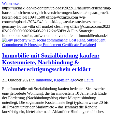
Weiterlesen
https://lukinski.de/wp-content/uploads/2022/11/hausratversicherung-
hausrat-absichern-vergleich-versicherungen-kosten-ehepaar-prueft-
kosten-blatt.jpg
1094
1500
office@cxmxo.com
/wp-
content/uploads/2024/04/lukinski-logo-real-estate-investment-
germany-house-villa-off-market-clean.svg
office@cxmxo.com
2023-
02-02 00:00:00
2026-06-29 12:24:50
Fix & Flip Strategie:
Immobilien kaufen, aufwerten und verkaufen – Immobilienhandel
Immobilie mit Sozialbindung kaufen:
Kostenmiete, Nachbindung &
Wohnberechtigungsschein erklärt
21. Oktober 2021
/
in
Immobilie
,
Kapitalanlage
/
von
Laura
Eine Immobilie mit Sozialbindung kaufen bedeutet: Sie erwerben
eine geförderte Wohnung, die für mindestens 10 Jahre nach Ende
der Förderung (Nachbindungsfrist) einer Mietpreisbindung
unterliegt. Die sogenannte Kostenmiete liegt typischerweise 20 bis
40 Prozent unter der Marktmiete – das schränkt die Rendite
kurzfristig ein, bietet aber nach Ablauf der Bindung erhebliches