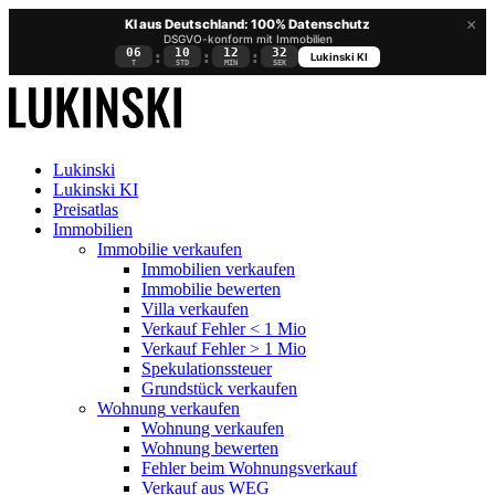
×
KI aus Deutschland: 100% Datenschutz
DSGVO-konform mit Immobilien
06
10
12
31
:
:
:
Lukinski KI
T
STD
MIN
SEK
Lukinski
Lukinski KI
Preisatlas
Immobilien
Immobilie verkaufen
Immobilien verkaufen
Immobilie bewerten
Villa verkaufen
Verkauf Fehler < 1 Mio
Verkauf Fehler > 1 Mio
Spekulationssteuer
Grundstück verkaufen
Wohnung
verkaufen
Wohnung verkaufen
Wohnung bewerten
Fehler beim Wohnungsverkauf
Verkauf aus WEG