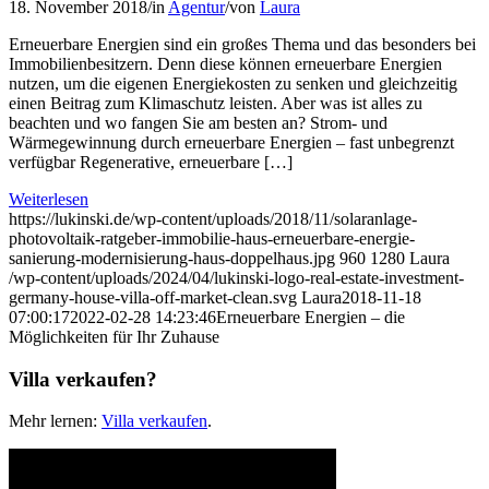
18. November 2018
/
in
Agentur
/
von
Laura
Erneuerbare Energien sind ein großes Thema und das besonders bei
Immobilienbesitzern. Denn diese können erneuerbare Energien
nutzen, um die eigenen Energiekosten zu senken und gleichzeitig
einen Beitrag zum Klimaschutz leisten. Aber was ist alles zu
beachten und wo fangen Sie am besten an? Strom- und
Wärmegewinnung durch erneuerbare Energien – fast unbegrenzt
verfügbar Regenerative, erneuerbare […]
Weiterlesen
https://lukinski.de/wp-content/uploads/2018/11/solaranlage-
photovoltaik-ratgeber-immobilie-haus-erneuerbare-energie-
sanierung-modernisierung-haus-doppelhaus.jpg
960
1280
Laura
/wp-content/uploads/2024/04/lukinski-logo-real-estate-investment-
germany-house-villa-off-market-clean.svg
Laura
2018-11-18
07:00:17
2022-02-28 14:23:46
Erneuerbare Energien – die
Möglichkeiten für Ihr Zuhause
Villa verkaufen?
Mehr lernen:
Villa verkaufen
.