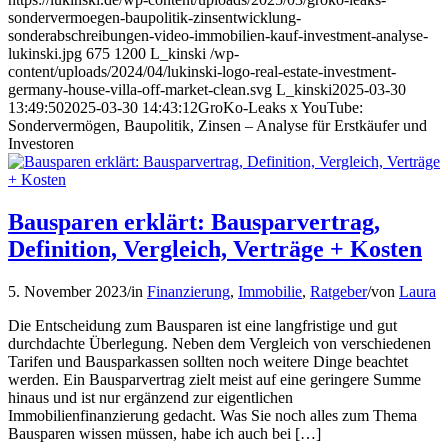
sondervermoegen-baupolitik-zinsentwicklung-
sonderabschreibungen-video-immobilien-kauf-investment-analyse-
lukinski.jpg
675
1200
L_kinski
/wp-
content/uploads/2024/04/lukinski-logo-real-estate-investment-
germany-house-villa-off-market-clean.svg
L_kinski
2025-03-30
13:49:50
2025-03-30 14:43:12
GroKo-Leaks x YouTube:
Sondervermögen, Baupolitik, Zinsen – Analyse für Erstkäufer und
Investoren
Bausparen erklärt: Bausparvertrag,
Definition, Vergleich, Verträge + Kosten
5. November 2023
/
in
Finanzierung
,
Immobilie
,
Ratgeber
/
von
Laura
Die Entscheidung zum Bausparen ist eine langfristige und gut
durchdachte Überlegung. Neben dem Vergleich von verschiedenen
Tarifen und Bausparkassen sollten noch weitere Dinge beachtet
werden. Ein Bausparvertrag zielt meist auf eine geringere Summe
hinaus und ist nur ergänzend zur eigentlichen
Immobilienfinanzierung gedacht. Was Sie noch alles zum Thema
Bausparen wissen müssen, habe ich auch bei […]