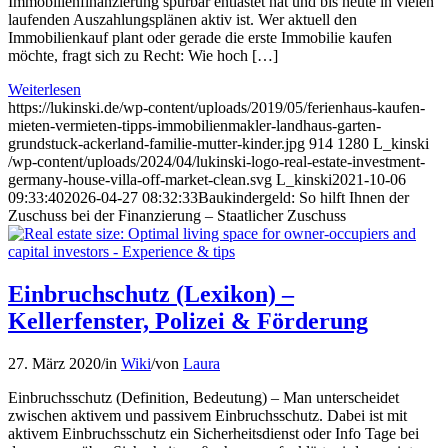
Immobilienfinanzierung spürbar entlastet hat und bis heute in vielen
laufenden Auszahlungsplänen aktiv ist. Wer aktuell den
Immobilienkauf plant oder gerade die erste Immobilie kaufen
möchte, fragt sich zu Recht: Wie hoch […]
Weiterlesen
https://lukinski.de/wp-content/uploads/2019/05/ferienhaus-kaufen-
mieten-vermieten-tipps-immobilienmakler-landhaus-garten-
grundstuck-ackerland-familie-mutter-kinder.jpg
914
1280
L_kinski
/wp-content/uploads/2024/04/lukinski-logo-real-estate-investment-
germany-house-villa-off-market-clean.svg
L_kinski
2021-10-06
09:33:40
2026-04-27 08:32:33
Baukindergeld: So hilft Ihnen der
Zuschuss bei der Finanzierung – Staatlicher Zuschuss
Einbruchschutz (Lexikon) –
Kellerfenster, Polizei & Förderung
27. März 2020
/
in
Wiki
/
von
Laura
Einbruchsschutz (Definition, Bedeutung) – Man unterscheidet
zwischen aktivem und passivem Einbruchsschutz. Dabei ist mit
aktivem Einbruchsschutz ein Sicherheitsdienst oder Info Tage bei