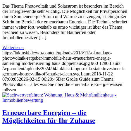
Das Thema Photovoltaik und Solarstrom ist besonders im Bereich
der Energiewende sehr wichtig. Die Möglichkeit für Privatpersonen
durch Sonnenenergie Strom und Wärme zu erzeugen, ist ein großer
Schritt im Bereich der erneuerbaren Energien. Die Technik schreitet
immer weiter fort, weshalb es umso wichtiger ist über das Thema
bescheid zu wissen. Besonders für Bauherren oder
Immobilienbesitzer […]
Weiterlesen
https://lukinski.de/wp-content/uploads/2018/11/solaranlage-
photovoltaik-ratgeber-immobilie-haus-erneuerbare-energie-
sanierung-modernisierung-haus-doppelhaus.jpg
960
1280
Laura
/wp-content/uploads/2024/04/lukinski-logo-real-estate-investment-
germany-house-villa-off-market-clean.svg
Laura
2018-11-22
07:00:05
2026-02-15 06:20:45
Der Große Guide zum Thema
Photovoltaik – alles was Sie über die erneuerbare Energie wissen
müssen
Erneuerbare Energien – die
Möglichkeiten für Ihr Zuhause