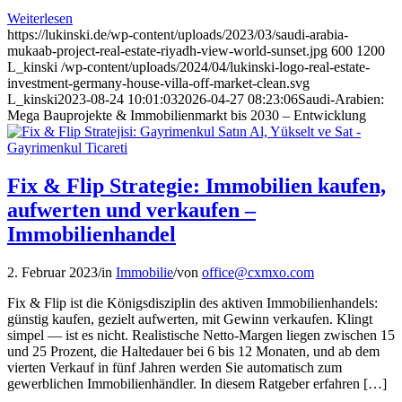
Weiterlesen
https://lukinski.de/wp-content/uploads/2023/03/saudi-arabia-
mukaab-project-real-estate-riyadh-view-world-sunset.jpg
600
1200
L_kinski
/wp-content/uploads/2024/04/lukinski-logo-real-estate-
investment-germany-house-villa-off-market-clean.svg
L_kinski
2023-08-24 10:01:03
2026-04-27 08:23:06
Saudi-Arabien:
Mega Bauprojekte & Immobilienmarkt bis 2030 – Entwicklung
Fix & Flip Strategie: Immobilien kaufen,
aufwerten und verkaufen –
Immobilienhandel
2. Februar 2023
/
in
Immobilie
/
von
office@cxmxo.com
Fix & Flip ist die Königsdisziplin des aktiven Immobilienhandels:
günstig kaufen, gezielt aufwerten, mit Gewinn verkaufen. Klingt
simpel — ist es nicht. Realistische Netto-Margen liegen zwischen 15
und 25 Prozent, die Haltedauer bei 6 bis 12 Monaten, und ab dem
vierten Verkauf in fünf Jahren werden Sie automatisch zum
gewerblichen Immobilienhändler. In diesem Ratgeber erfahren […]