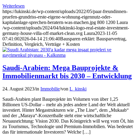
Weiterlesen
https://lukinski.de/wp-content/uploads/2022/05/paar-freundinnen-
pruefen-grundriss-erste-eigene-wohnung-eigennutz-oder-
kapitalanlage-sprechen-beratern-was-machen.jpg
800
1200
Laura
/wp-content/uploads/2024/04/lukinski-logo-real-estate-investment-
germany-house-villa-off-market-clean.svg
Laura
2023-11-05
07:41:00
2026-04-14 21:06:40
Bausparen erklärt: Bausparvertrag,
Definition, Vergleich, Verträge + Kosten
Saudi-Arabien: Mega Bauprojekte &
Immobilienmarkt bis 2030 – Entwicklung
24. August 2023
/
in
Immobilie
/
von
L_kinski
Saudi-Arabien plant Bauprojekte im Volumen von über 1,25
Billionen US-Dollar – mehr als jedes andere Land der Welt aktuell
investiert. Hinter Megastrukturen wie „The Line“, dem „Mukaab“
und der „Maraya“-Konzerthalle steht eine wirtschaftliche
Neuausrichtung: Vision 2030. Das Königreich will weg vom Öl, hin
zu Tourismus, Technologie und Premium-Immobilien. Was bedeutet
das für internationale Investoren? Welche […]