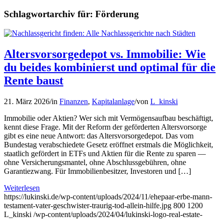
Schlagwortarchiv für:
Förderung
Altersvorsorgedepot vs. Immobilie: Wie
du beides kombinierst und optimal für die
Rente baust
21. März 2026
/
in
Finanzen
,
Kapitalanlage
/
von
L_kinski
Immobilie oder Aktien? Wer sich mit Vermögensaufbau beschäftigt,
kennt diese Frage. Mit der Reform der geförderten Altersvorsorge
gibt es eine neue Antwort: das Altersvorsorgedepot. Das vom
Bundestag verabschiedete Gesetz eröffnet erstmals die Möglichkeit,
staatlich gefördert in ETFs und Aktien für die Rente zu sparen —
ohne Versicherungsmantel, ohne Abschlussgebühren, ohne
Garantiezwang. Für Immobilienbesitzer, Investoren und […]
Weiterlesen
https://lukinski.de/wp-content/uploads/2024/11/ehepaar-erbe-mann-
testament-vater-geschwister-traurig-tod-allein-hilfe.jpg
800
1200
L_kinski
/wp-content/uploads/2024/04/lukinski-logo-real-estate-