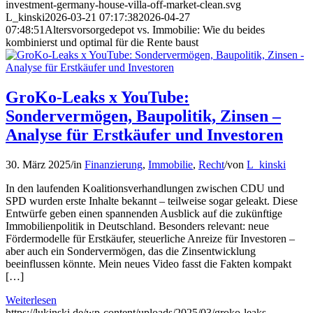
investment-germany-house-villa-off-market-clean.svg
L_kinski
2026-03-21 07:17:38
2026-04-27
07:48:51
Altersvorsorgedepot vs. Immobilie: Wie du beides
kombinierst und optimal für die Rente baust
GroKo-Leaks x YouTube:
Sondervermögen, Baupolitik, Zinsen –
Analyse für Erstkäufer und Investoren
30. März 2025
/
in
Finanzierung
,
Immobilie
,
Recht
/
von
L_kinski
In den laufenden Koalitionsverhandlungen zwischen CDU und
SPD wurden erste Inhalte bekannt – teilweise sogar geleakt. Diese
Entwürfe geben einen spannenden Ausblick auf die zukünftige
Immobilienpolitik in Deutschland. Besonders relevant: neue
Fördermodelle für Erstkäufer, steuerliche Anreize für Investoren –
aber auch ein Sondervermögen, das die Zinsentwicklung
beeinflussen könnte. Mein neues Video fasst die Fakten kompakt
[…]
Weiterlesen
https://lukinski.de/wp-content/uploads/2025/03/groko-leaks-