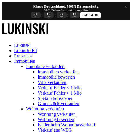
×
KI aus Deutschland: 100% Datenschutz
DSGVO-konform mit Immobilien
06
12
57
13
:
:
:
Lukinski KI
T
STD
MIN
SEK
Lukinski
Lukinski KI
Preisatlas
Immobilien
Immobilie verkaufen
Immobilien verkaufen
Immobilie bewerten
Villa verkaufen
Verkauf Fehler < 1 Mio
Verkauf Fehler > 1 Mio
Spekulationssteuer
Grundstück verkaufen
Wohnung
verkaufen
Wohnung verkaufen
Wohnung bewerten
Fehler beim Wohnungsverkauf
Verkauf aus WEG