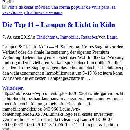
Berlin
Die Top 11 – Lampen & Licht in Köln
7. August 2019
/
in
Einrichtung
,
Immobilie
,
Ratgeber
/
von
Laura
Lampen & Licht in Köln — ob Sanierung, Home-Staging vor dem
Verkauf oder die finale Inszenierung der eigenen Premium-
Wohnung: Beleuchtung entscheidet über Wohlfühlfaktor, Wirkung
und sogar den erzielbaren Verkaufspreis einer Immobilie. Studien
aus dem Home-Staging zeigen, dass ein durchdachtes Lichtkonzept
den wahrgenommenen Immobilienwert um 5–15 % steigern kann.
Wir haben die elf besten Lampengeschäfte in […]
Weiterlesen
https://lukinski.de/wp-content/uploads/2020/01/wintergarten-nacht-
licht-einrichtung-bau-landhaus-luxus-garten-abendsonne-wohnen-
innen-inneneinrichtung-moebel-interior-lukinski-
immobilienmakler.jpg
640
960
Laura
/wp-
content/uploads/2024/04/lukinski-logo-real-estate-investment-
germany-house-villa-off-market-clean.svg
Laura
2019-08-07
00:00:00
2026-06-29 12:18:16
Die Top 11 – Lampen & Licht in
Köln