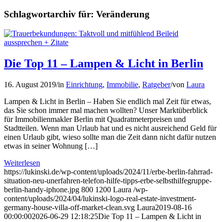
Schlagwortarchiv für:
Veränderung
Die Top 11 – Lampen & Licht in Berlin
16. August 2019
/
in
Einrichtung
,
Immobilie
,
Ratgeber
/
von
Laura
Lampen & Licht in Berlin – Haben Sie endlich mal Zeit für etwas,
das Sie schon immer mal machen wollten? Unser Marktüberblick
für Immobilienmakler Berlin mit Quadratmeterpreisen und
Stadtteilen. Wenn man Urlaub hat und es nicht ausreichend Geld für
einen Urlaub gibt, wieso sollte man die Zeit dann nicht dafür nutzen
etwas in seiner Wohnung […]
Weiterlesen
https://lukinski.de/wp-content/uploads/2024/11/erbe-berlin-fahrrad-
situation-neu-unerfahren-telefon-hilfe-tipps-erbe-selbsthilfegruppe-
berlin-handy-iphone.jpg
800
1200
Laura
/wp-
content/uploads/2024/04/lukinski-logo-real-estate-investment-
germany-house-villa-off-market-clean.svg
Laura
2019-08-16
00:00:00
2026-06-29 12:18:25
Die Top 11 – Lampen & Licht in