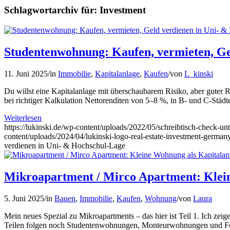
Schlagwortarchiv für:
Investment
Studentenwohnung: Kaufen, vermieten, Ge
11. Juni 2025
/
in
Immobilie
,
Kapitalanlage
,
Kaufen
/
von
L_kinski
Du willst eine Kapitalanlage mit überschaubarem Risiko, aber guter 
bei richtiger Kalkulation Nettorenditen von 5–8 %, in B- und C-Städten
Weiterlesen
https://lukinski.de/wp-content/uploads/2022/05/schreibtisch-check-
content/uploads/2024/04/lukinski-logo-real-estate-investment-germany
verdienen in Uni- & Hochschul-Lage
Mikroapartment / Mirco Apartment: Klein
5. Juni 2025
/
in
Bauen
,
Immobilie
,
Kaufen
,
Wohnung
/
von
Laura
Mein neues Spezial zu Mikroapartments – das hier ist Teil 1. Ich ze
Teilen folgen noch Studentenwohnungen, Monteurwohnungen und Ferie