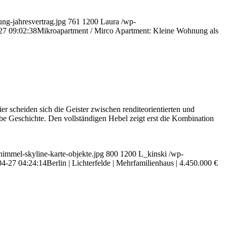
ng-jahresvertrag.jpg
761
1200
Laura
/wp-
27 09:02:38
Mikroapartment / Mirco Apartment: Kleine Wohnung als
er scheiden sich die Geister zwischen renditeorientierten und
lbe Geschichte. Den vollständigen Hebel zeigt erst die Kombination
himmel-skyline-karte-objekte.jpg
800
1200
L_kinski
/wp-
04-27 04:24:14
Berlin | Lichterfelde | Mehrfamilienhaus | 4.450.000 €