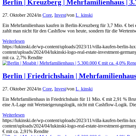
Berlin | Kreuzberg | Mehrfamilienhaus | 3.
27. Oktober 2024
/
in
Core
,
Invest
/
von
L_kinski
Ein Mehrfamilienhaus kaufen in Berlin-Kreuzberg für 3,7 Mio. € bei e
zahlt man nicht für den Cashflow von heute, sondern für die Werten
Weiterlesen
https://lukinski.de/wp-content/uploads/2023/11/villa-kaufen-berlin-l
content/uploads/2024/04/lukinski-logo-real-estate-investment-germany
mit ca. 2,7% Rendite
Berlin | Friedrichshain | Mehrfamilienhaus
27. Oktober 2024
/
in
Core
,
Invest
/
von
L_kinski
Ein Mehrfamilienhaus in Friedrichshain für 11 Mio. € mit 2,91 % Brutt
eine A-Lage mit Wertsteigerungslogik, nicht mit Cashflow-Logik. Di
Weiterlesen
https://lukinski.de/wp-content/uploads/2023/11/villa-kaufen-berlin-l
content/uploads/2024/04/lukinski-logo-real-estate-investment-germany
€ mit ca. 2,91% Rendite