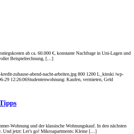
nstiegskosten ab ca. 60.000 €, konstante Nachfrage in Uni-Lagen und
 voller Beispielrechnung, […]
kredit-zuhause-abend-nacht-arbeiten.jpg
800
1200
L_kinski
/wp-
6-29 12:26:06
Studentenwohnung: Kaufen, vermieten, Geld
Tipps
4-Zimmer-Wohnung und der klassische Wohnungskauf. In den nächsten
 Und jetzt: Let’s go! Mikroapartments: Kleine […]