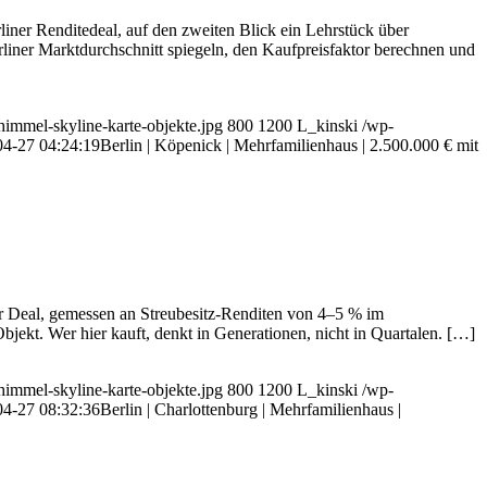
liner Renditedeal, auf den zweiten Blick ein Lehrstück über
rliner Marktdurchschnitt spiegeln, den Kaufpreisfaktor berechnen und
himmel-skyline-karte-objekte.jpg
800
1200
L_kinski
/wp-
04-27 04:24:19
Berlin | Köpenick | Mehrfamilienhaus | 2.500.000 € mit
ter Deal, gemessen an Streubesitz-Renditen von 4–5 % im
ekt. Wer hier kauft, denkt in Generationen, nicht in Quartalen. […]
himmel-skyline-karte-objekte.jpg
800
1200
L_kinski
/wp-
04-27 08:32:36
Berlin | Charlottenburg | Mehrfamilienhaus |