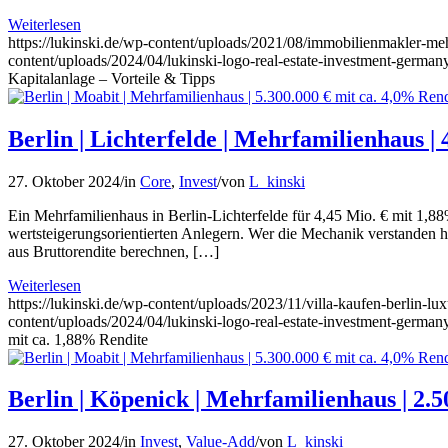
Weiterlesen
https://lukinski.de/wp-content/uploads/2021/08/immobilienmakler-me
content/uploads/2024/04/lukinski-logo-real-estate-investment-germany
Kapitalanlage – Vorteile & Tipps
Berlin | Lichterfelde | Mehrfamilienhaus |
27. Oktober 2024
/
in
Core
,
Invest
/
von
L_kinski
Ein Mehrfamilienhaus in Berlin-Lichterfelde für 4,45 Mio. € mit 1,88
wertsteigerungsorientierten Anlegern. Wer die Mechanik verstanden ha
aus Bruttorendite berechnen, […]
Weiterlesen
https://lukinski.de/wp-content/uploads/2023/11/villa-kaufen-berlin-l
content/uploads/2024/04/lukinski-logo-real-estate-investment-germany
mit ca. 1,88% Rendite
Berlin | Köpenick | Mehrfamilienhaus | 2.5
27. Oktober 2024
/
in
Invest
,
Value-Add
/
von
L_kinski