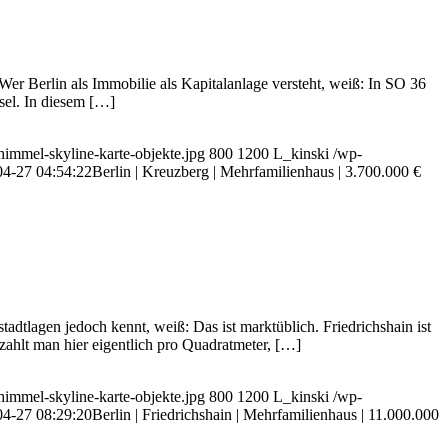
Wer Berlin als Immobilie als Kapitalanlage versteht, weiß: In SO 36
sel. In diesem […]
himmel-skyline-karte-objekte.jpg
800
1200
L_kinski
/wp-
04-27 04:54:22
Berlin | Kreuzberg | Mehrfamilienhaus | 3.700.000 €
adtlagen jedoch kennt, weiß: Das ist marktüblich. Friedrichshain ist
ahlt man hier eigentlich pro Quadratmeter, […]
himmel-skyline-karte-objekte.jpg
800
1200
L_kinski
/wp-
04-27 08:29:20
Berlin | Friedrichshain | Mehrfamilienhaus | 11.000.000