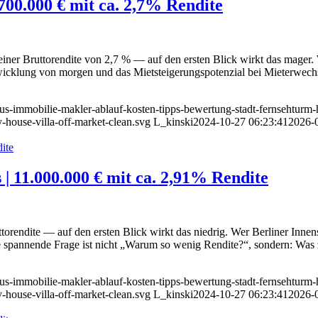
700.000 € mit ca. 2,7% Rendite
iner Bruttorendite von 2,7 % — auf den ersten Blick wirkt das mager. 
twicklung von morgen und das Mietsteigerungspotenzial bei Mieterwech
uxus-immobilie-makler-ablauf-kosten-tipps-bewertung-stadt-fernsehturm-
-house-villa-off-market-clean.svg
L_kinski
2024-10-27 06:23:41
2026-
 | 11.000.000 € mit ca. 2,91% Rendite
orendite — auf den ersten Blick wirkt das niedrig. Wer Berliner Innenst
e spannende Frage ist nicht „Warum so wenig Rendite?“, sondern: Was z
uxus-immobilie-makler-ablauf-kosten-tipps-bewertung-stadt-fernsehturm-
-house-villa-off-market-clean.svg
L_kinski
2024-10-27 06:23:41
2026-