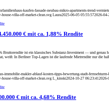
hrfamilienhaus-kaufen-fassade-neubau-mikro-apartments-trend-vermietu
-house-villa-off-market-clean.svg
Laura
2025-06-05 05:55:57
2026-04-
 4.450.000 € mit ca. 1,88% Rendite
% Bruttorendite ist ein klassisches Substanz-Investment — und genau hi
t, weiß: In Berliner Top-Lagen ist die laufende Mietrendite nur die ha
uxus-immobilie-makler-ablauf-kosten-tipps-bewertung-stadt-fernsehturm-
-house-villa-off-market-clean.svg
L_kinski
2024-10-27 06:23:41
2026-
00.000 € mit ca. 4,68% Rendite