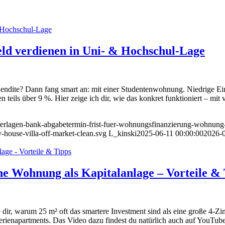
ld verdienen in Uni- & Hochschul-Lage
Rendite? Dann fang smart an: mit einer Studentenwohnung. Niedrige Ei
 teils über 9 %. Hier zeige ich dir, wie das konkret funktioniert – mit
unterlagen-bank-abgabetermin-frist-fuer-wohnungsfinanzierung-wohnung-
-house-villa-off-market-clean.svg
L_kinski
2025-06-11 00:00:00
2026-0
e Wohnung als Kapitalanlage – Vorteile & 
ige dir, warum 25 m² oft das smartere Investment sind als eine große 
napartments. Das Video dazu findest du natürlich auch auf YouTube.