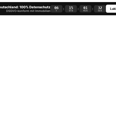
Deutschland: 100% Datenschutz
06
15
01
31
:
:
:
Luki
DSGVO-konform mit Immobilien
T
STD
MIN
SEK