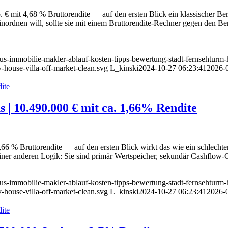
 € mit 4,68 % Bruttorendite — auf den ersten Blick ein klassischer Ber
inordnen will, sollte sie mit einem Bruttorendite-Rechner gegen den Be
uxus-immobilie-makler-ablauf-kosten-tipps-bewertung-stadt-fernsehturm-
-house-villa-off-market-clean.svg
L_kinski
2024-10-27 06:23:41
2026-
 | 10.490.000 € mit ca. 1,66% Rendite
,66 % Bruttorendite — auf den ersten Blick wirkt das wie ein schlech
er anderen Logik: Sie sind primär Wertspeicher, sekundär Cashflow-Obj
uxus-immobilie-makler-ablauf-kosten-tipps-bewertung-stadt-fernsehturm-
-house-villa-off-market-clean.svg
L_kinski
2024-10-27 06:23:41
2026-