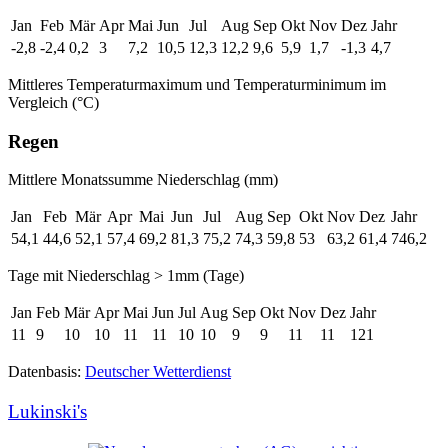
Jan
Feb
Mär
Apr
Mai
Jun
Jul
Aug
Sep
Okt
Nov
Dez
Jahr
-2,8
-2,4
0,2
3
7,2
10,5
12,3
12,2
9,6
5,9
1,7
-1,3
4,7
Mittleres Temperaturmaximum und Temperaturminimum im
Vergleich (°C)
Regen
Mittlere Monatssumme Niederschlag (mm)
Jan
Feb
Mär
Apr
Mai
Jun
Jul
Aug
Sep
Okt
Nov
Dez
Jahr
54,1
44,6
52,1
57,4
69,2
81,3
75,2
74,3
59,8
53
63,2
61,4
746,2
Tage mit Niederschlag > 1mm (Tage)
Jan
Feb
Mär
Apr
Mai
Jun
Jul
Aug
Sep
Okt
Nov
Dez
Jahr
11
9
10
10
11
11
10
10
9
9
11
11
121
Datenbasis:
Deutscher Wetterdienst
Lukinski's