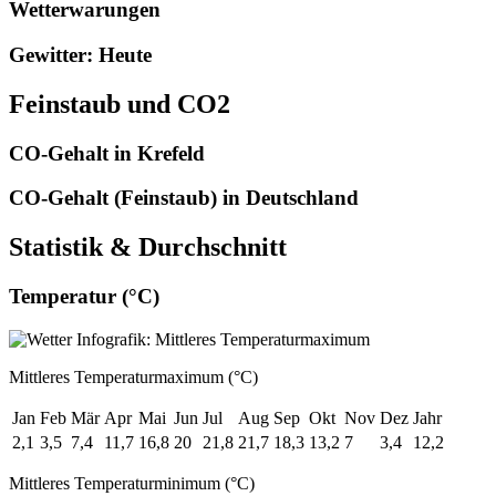
Wetterwarungen
Gewitter: Heute
Feinstaub und CO2
CO-Gehalt in Krefeld
CO-Gehalt (Feinstaub) in Deutschland
Statistik & Durchschnitt
Temperatur (°C)
Mittleres Temperaturmaximum (°C)
Jan
Feb
Mär
Apr
Mai
Jun
Jul
Aug
Sep
Okt
Nov
Dez
Jahr
2,1
3,5
7,4
11,7
16,8
20
21,8
21,7
18,3
13,2
7
3,4
12,2
Mittleres Temperaturminimum (°C)