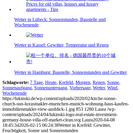
Wetter in Lübeck: Sonnenstunden, Baustelle und
Wochenende
Wetter in Kassel: Gewitter, Temperatur und Regen
Wetter in Hamburg: Baustelle, Sonnenstunden und Gewitter
Schlagworte:
7 Tage
,
Heute
,
Krefeld
,
Morgen
,
Regen
,
Sonne
,
Sonnenaufgang
,
Sonnenuntergang
,
Vorhersage
,
Wetter
,
Wind
,
Wochenende
https://lukinski.de/wp-content/uploads/2020/02/kirche-sonne-
church-sun-luxusmakler-muenchen-munich-wohnung-haus-kaufen-
immobilienmakler-view-ausblick-1.jpg
853
1280
Laura
/wp-
content/uploads/2024/04/lukinski-logo-real-estate-investment-
germany-house-villa-off-market-clean.svg
Laura
2020-04-08
18:45:34
2026-02-15 06:24:38
Wetter in Krefeld: Gewitter,
Feuchtigkeit, Sonne und Sonnenstunden