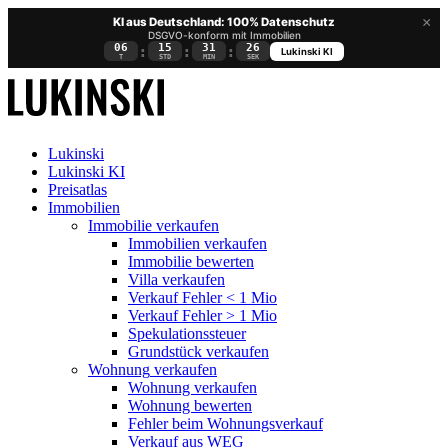
×
KI aus Deutschland: 100% Datenschutz
DSGVO-konform mit Immobilien
06
15
31
24
:
:
:
Lukinski KI
T
STD
MIN
SEK
Lukinski
Lukinski KI
Preisatlas
Immobilien
Immobilie verkaufen
Immobilien verkaufen
Immobilie bewerten
Villa verkaufen
Verkauf Fehler < 1 Mio
Verkauf Fehler > 1 Mio
Spekulationssteuer
Grundstück verkaufen
Wohnung
verkaufen
Wohnung verkaufen
Wohnung bewerten
Fehler beim Wohnungsverkauf
Verkauf aus WEG