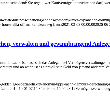
tur entscheidend: Sie regelt, wer Kaufverträge unterschreiben darf, wer
eal-estate-business-financing-entities-company-taxes-explanation-formi
-house-villa-off-market-clean.svg
Laura
2021-03-08 00:00:00
2026-06-
en, verwalten und gewinnbringend Anleg
nt. Tatsache ist, dass sich das Anlegen bei Vermögensverwaltungen ers
erhaupt und ab wann ist es sinnvoll sein Geld von jemand anderem Ve
nn-geldanlage-spezial-diskret-anonym-tipps-mann-hamburg-berechnung-r
Laura
2019-10-01 07:15:34
2026-02-15 06:23:12
Vermögensverwaltung