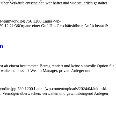
 über Verkäufe entscheidet, wer haftet und wie steuerlich gestaltet
ng-teamwork.jpg
756
1200
Laura
/wp-
29 12:21:36
Organe einer GmbH – Geschäftsführer, Aufsichtsrat &
en
t ab einem bestimmten Betrag rentiert und keine sinnvolle Option für
rwalten zu lassen? Wealth Manager, private Anleger und
endite.jpg
789
1200
Laura
/wp-content/uploads/2024/04/lukinski-
: Vermögen überwachen, verwalten und gewinnbringend Anlegen