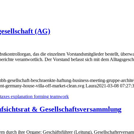
gesellschaft (AG)
lbstkontrollorgan, das die einzelnen Vorstandsmitglieder bestellt, überwa
berichte verantwortlich. Der Vorstand befasst sich mit dem Alltagsgesch
bh-gesellschaft-beschraenkte-haftung-business-meeting-gruppe-architek
ent-germany-house-villa-off-market-clean.svg
Laura
2021-03-08 07:27:
fsichtsrat & Gesellschaftsversammlung
ndern durch ihre Organe: Geschäftsführer (Leitung), Gesellschafterve