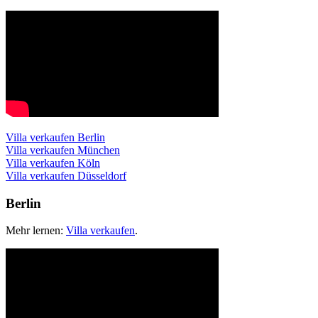
Villa verkaufen Berlin
Villa verkaufen München
Villa verkaufen Köln
Villa verkaufen Düsseldorf
Berlin
Mehr lernen:
Villa verkaufen
.