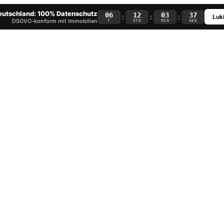
Deutschland: 100% Datenschutz
06
12
03
36
:
:
:
Luki
DSGVO-konform mit Immobilien
T
STD
MIN
SEK