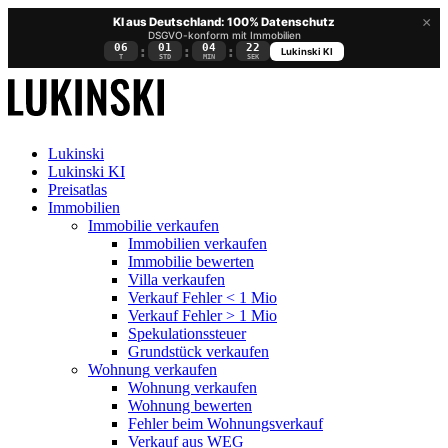
×
KI aus Deutschland: 100% Datenschutz
DSGVO-konform mit Immobilien
06
01
04
21
:
:
:
Lukinski KI
T
STD
MIN
SEK
Lukinski
Lukinski KI
Preisatlas
Immobilien
Immobilie verkaufen
Immobilien verkaufen
Immobilie bewerten
Villa verkaufen
Verkauf Fehler < 1 Mio
Verkauf Fehler > 1 Mio
Spekulationssteuer
Grundstück verkaufen
Wohnung
verkaufen
Wohnung verkaufen
Wohnung bewerten
Fehler beim Wohnungsverkauf
Verkauf aus WEG