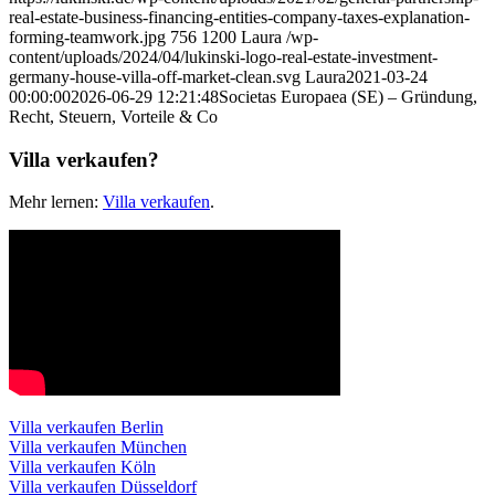
real-estate-business-financing-entities-company-taxes-explanation-
forming-teamwork.jpg
756
1200
Laura
/wp-
content/uploads/2024/04/lukinski-logo-real-estate-investment-
germany-house-villa-off-market-clean.svg
Laura
2021-03-24
00:00:00
2026-06-29 12:21:48
Societas Europaea (SE) – Gründung,
Recht, Steuern, Vorteile & Co
Villa verkaufen?
Mehr lernen:
Villa verkaufen
.
Villa verkaufen Berlin
Villa verkaufen München
Villa verkaufen Köln
Villa verkaufen Düsseldorf