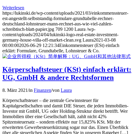
Weiterlesen
https://lukinski.de/wp-content/uploads/2021/03/einkommenssteuer-
est-angestellt-selbststandig-formulare-grundtabelle-rechner-
deutschland-lohnsteuer-mann-rechnet-aus-wie-viel-zahlen-
schreibtisch-blatt-papier.jpg
709
1200
Laura
/wp-
content/uploads/2024/04/lukinski-logo-real-estate-investment-
germany-house-villa-off-market-clean.svg
Laura
2021-03-08
00:00:00
2026-06-29 12:21:34
Einkommensteuer (ESt) einfach
erklärt: Formulare, Grundtabelle, Lohnsteuer & Co.
Körperschaftsteuer (KSt) einfach erklärt:
UG, GmbH & andere Rechtsformen
8. März 2021
/
in
Finanzen
/
von
Laura
Körperschaftsteuer – die zentrale Gewinnsteuer für
Kapitalgesellschaften und damit DIE Steuer, die jeden Immobilien-
Investor mit GmbH, UG oder Holding-Struktur direkt betrifft. Wer
Immobilien über eine Gesellschaft hält, zahlt nicht 42%
Spitzensteuersatz – sondern effektiv nur 15,825% KSt. Mit der
erweiterten Gewerbesteuerkürzung sogar nur das. Einen Überblick
über alle steuerlichen Aspekte finden Sie in unserem Ratgeber […]