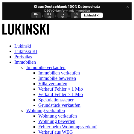
×
KI aus Deutschland: 100% Datenschutz
DSGVO-konform mit Immobilien
06
07
52
58
:
:
:
Lukinski KI
T
STD
MIN
SEK
Lukinski
Lukinski KI
Preisatlas
Immobilien
Immobilie verkaufen
Immobilien verkaufen
Immobilie bewerten
Villa verkaufen
Verkauf Fehler < 1 Mio
Verkauf Fehler > 1 Mio
Spekulationssteuer
Grundstück verkaufen
Wohnung
verkaufen
Wohnung verkaufen
Wohnung bewerten
Fehler beim Wohnungsverkauf
Verkauf aus WEG