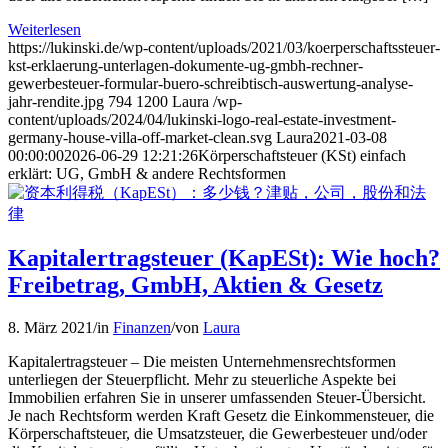
Weiterlesen
https://lukinski.de/wp-content/uploads/2021/03/koerperschaftssteuer-
kst-erklaerung-unterlagen-dokumente-ug-gmbh-rechner-
gewerbesteuer-formular-buero-schreibtisch-auswertung-analyse-
jahr-rendite.jpg
794
1200
Laura
/wp-
content/uploads/2024/04/lukinski-logo-real-estate-investment-
germany-house-villa-off-market-clean.svg
Laura
2021-03-08
00:00:00
2026-06-29 12:21:26
Körperschaftsteuer (KSt) einfach
erklärt: UG, GmbH & andere Rechtsformen
Kapitalertragsteuer (KapESt): Wie hoch?
Freibetrag, GmbH, Aktien & Gesetz
8. März 2021
/
in
Finanzen
/
von
Laura
Kapitalertragsteuer – Die meisten Unternehmensrechtsformen
unterliegen der Steuerpflicht. Mehr zu steuerliche Aspekte bei
Immobilien erfahren Sie in unserer umfassenden Steuer-Übersicht.
Je nach Rechtsform werden Kraft Gesetz die Einkommensteuer, die
Körperschaftsteuer, die Umsatzsteuer, die Gewerbesteuer und/oder