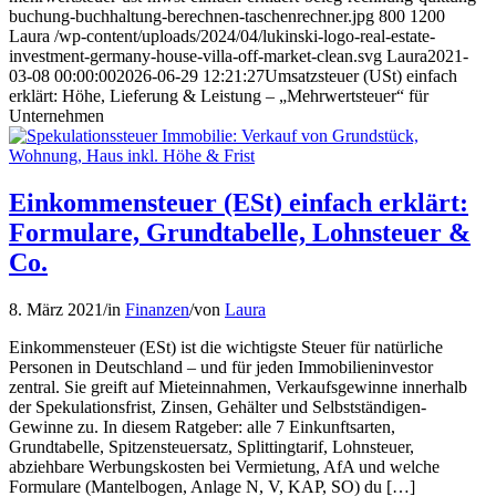
buchung-buchhaltung-berechnen-taschenrechner.jpg
800
1200
Laura
/wp-content/uploads/2024/04/lukinski-logo-real-estate-
investment-germany-house-villa-off-market-clean.svg
Laura
2021-
03-08 00:00:00
2026-06-29 12:21:27
Umsatzsteuer (USt) einfach
erklärt: Höhe, Lieferung & Leistung – „Mehrwertsteuer“ für
Unternehmen
Einkommensteuer (ESt) einfach erklärt:
Formulare, Grundtabelle, Lohnsteuer &
Co.
8. März 2021
/
in
Finanzen
/
von
Laura
Einkommensteuer (ESt) ist die wichtigste Steuer für natürliche
Personen in Deutschland – und für jeden Immobilieninvestor
zentral. Sie greift auf Mieteinnahmen, Verkaufsgewinne innerhalb
der Spekulationsfrist, Zinsen, Gehälter und Selbstständigen-
Gewinne zu. In diesem Ratgeber: alle 7 Einkunftsarten,
Grundtabelle, Spitzensteuersatz, Splittingtarif, Lohnsteuer,
abziehbare Werbungskosten bei Vermietung, AfA und welche
Formulare (Mantelbogen, Anlage N, V, KAP, SO) du […]