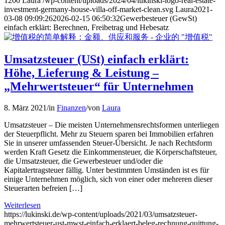
1200
Laura
/wp-content/uploads/2024/04/lukinski-logo-real-estate-
investment-germany-house-villa-off-market-clean.svg
Laura
2021-
03-08 09:09:26
2026-02-15 06:50:32
Gewerbesteuer (GewSt)
einfach erklärt: Berechnen, Freibetrag und Hebesatz
Umsatzsteuer (USt) einfach erklärt:
Höhe, Lieferung & Leistung –
„Mehrwertsteuer“ für Unternehmen
8. März 2021
/
in
Finanzen
/
von
Laura
Umsatzsteuer – Die meisten Unternehmensrechtsformen unterliegen
der Steuerpflicht. Mehr zu Steuern sparen bei Immobilien erfahren
Sie in unserer umfassenden Steuer-Übersicht. Je nach Rechtsform
werden Kraft Gesetz die Einkommensteuer, die Körperschaftsteuer,
die Umsatzsteuer, die Gewerbesteuer und/oder die
Kapitalertragsteuer fällig. Unter bestimmten Umständen ist es für
einige Unternehmen möglich, sich von einer oder mehreren dieser
Steuerarten befreien […]
Weiterlesen
https://lukinski.de/wp-content/uploads/2021/03/umsatzsteuer-
mehrwertsteuer-ust-mwst-einfach-erklaert-beleg-rechnung-quittung-