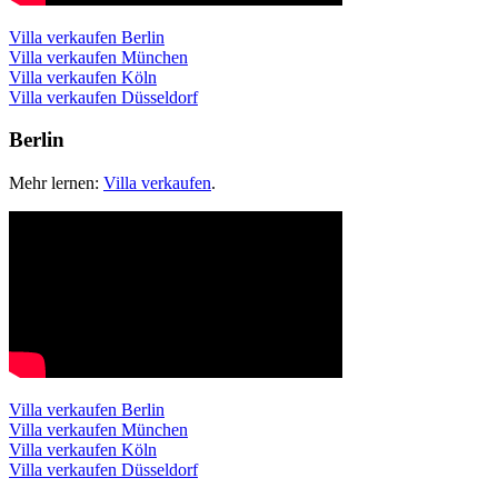
Villa verkaufen Berlin
Villa verkaufen München
Villa verkaufen Köln
Villa verkaufen Düsseldorf
Berlin
Mehr lernen:
Villa verkaufen
.
Villa verkaufen Berlin
Villa verkaufen München
Villa verkaufen Köln
Villa verkaufen Düsseldorf