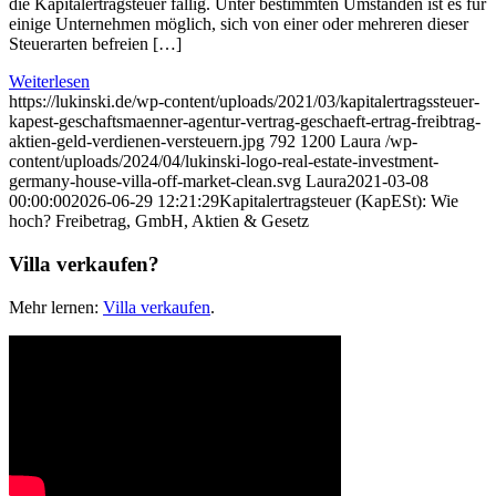
die Kapitalertragsteuer fällig. Unter bestimmten Umständen ist es für
einige Unternehmen möglich, sich von einer oder mehreren dieser
Steuerarten befreien […]
Weiterlesen
https://lukinski.de/wp-content/uploads/2021/03/kapitalertragssteuer-
kapest-geschaftsmaenner-agentur-vertrag-geschaeft-ertrag-freibtrag-
aktien-geld-verdienen-versteuern.jpg
792
1200
Laura
/wp-
content/uploads/2024/04/lukinski-logo-real-estate-investment-
germany-house-villa-off-market-clean.svg
Laura
2021-03-08
00:00:00
2026-06-29 12:21:29
Kapitalertragsteuer (KapESt): Wie
hoch? Freibetrag, GmbH, Aktien & Gesetz
Villa verkaufen?
Mehr lernen:
Villa verkaufen
.