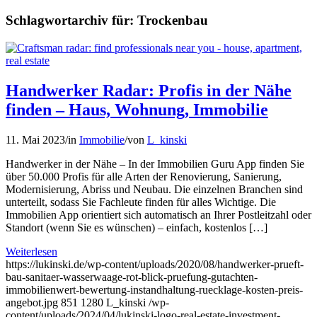
Schlagwortarchiv für:
Trockenbau
Handwerker Radar: Profis in der Nähe
finden – Haus, Wohnung, Immobilie
11. Mai 2023
/
in
Immobilie
/
von
L_kinski
Handwerker in der Nähe – In der Immobilien Guru App finden Sie
über 50.000 Profis für alle Arten der Renovierung, Sanierung,
Modernisierung, Abriss und Neubau. Die einzelnen Branchen sind
unterteilt, sodass Sie Fachleute finden für alles Wichtige. Die
Immobilien App orientiert sich automatisch an Ihrer Postleitzahl oder
Standort (wenn Sie es wünschen) – einfach, kostenlos […]
Weiterlesen
https://lukinski.de/wp-content/uploads/2020/08/handwerker-prueft-
bau-sanitaer-wasserwaage-rot-blick-pruefung-gutachten-
immobilienwert-bewertung-instandhaltung-ruecklage-kosten-preis-
angebot.jpg
851
1280
L_kinski
/wp-
content/uploads/2024/04/lukinski-logo-real-estate-investment-