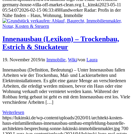
germany-house-villa-off-market-clean.svg
L_kinski
2023-05-11
05:54:07
2026-02-15 06:33:49
Handwerker Radar: Profis in der
Nähe finden – Haus, Wohnung, Immobilie
Innenausbau (Lexikon) – Trockenbau,
Estrich & Stuckateur
19. November 2019
/
in
Immobilie
,
Wiki
/
von
Laura
Innenausbau (Definition, Bedeutung) – Unter Innenausbau fallen
Arbeiten wie der Trockenbau, Mal- und Lackierarbeiten und
Elektroinstallationen. Es gibt eine ganze Menge an verschiedenen
Arbeiten, die erledigt werden müssen, bevor ein Haus oder eine
Wohnung verkauft oder vermietet werden kann. Während der
Rohbau fertig gebaut ist geht es mit dem Innenausbau erst los. Viele
verschiedene Arbeiten […]
Weiterlesen
https://lukinski.de/wp-content/uploads/2020/01/architekt-kosten-
haus-einfamilienhaus-innenausbau-umbau-empfehlung-baustelle-
architekten-besprechung-sonne-lukinski-immobilienmakler.jpg
700
1200
Laura
/wp-content/uploads/2024/04/lukinski-logo-real-estate-