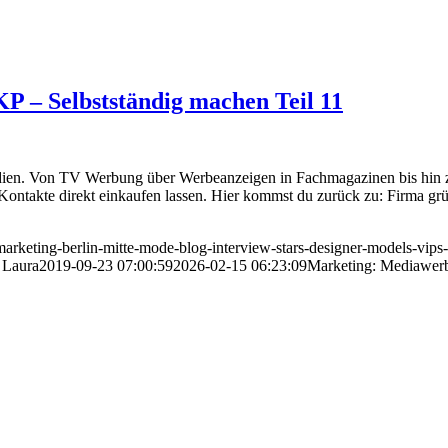
 – Selbstständig machen Teil 11
dien. Von TV Werbung über Werbeanzeigen in Fachmagazinen bis hin 
 / Kontakte direkt einkaufen lassen. Hier kommst du zurück zu: Firma 
marketing-berlin-mitte-mode-blog-interview-stars-designer-models-vips-
Laura
2019-09-23 07:00:59
2026-02-15 06:23:09
Marketing: Mediawerb