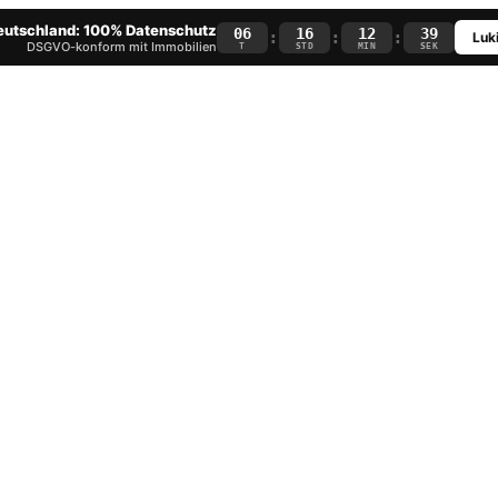
Deutschland: 100% Datenschutz
06
16
12
38
:
:
:
Luki
DSGVO-konform mit Immobilien
T
STD
MIN
SEK