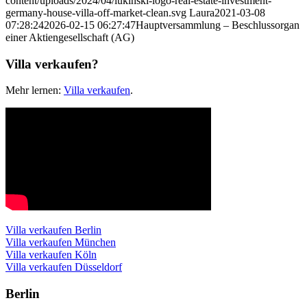
content/uploads/2024/04/lukinski-logo-real-estate-investment-
germany-house-villa-off-market-clean.svg
Laura
2021-03-08
07:28:24
2026-02-15 06:27:47
Hauptversammlung – Beschlussorgan
einer Aktiengesellschaft (AG)
Villa verkaufen?
Mehr lernen:
Villa verkaufen
.
Villa verkaufen Berlin
Villa verkaufen München
Villa verkaufen Köln
Villa verkaufen Düsseldorf
Berlin