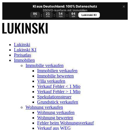
×
KI aus Deutschland: 100% Datenschutz
DSGVO-konform mit Immobilien
06
21
54
03
:
:
:
Lukinski KI
T
STD
MIN
SEK
Lukinski
Lukinski KI
Preisatlas
Immobilien
Immobilie verkaufen
Immobilien verkaufen
Immobilie bewerten
Villa verkaufen
Verkauf Fehler < 1 Mio
Verkauf Fehler > 1 Mio
Spekulationssteuer
Grundstück verkaufen
Wohnung
verkaufen
Wohnung verkaufen
Wohnung bewerten
Fehler beim Wohnungsverkauf
Verkauf aus WEG