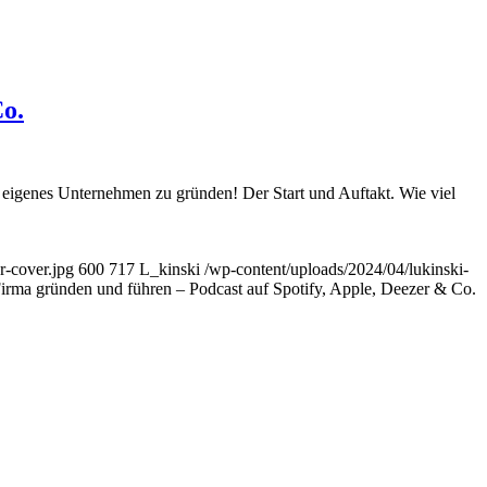
Co.
n eigenes Unternehmen zu gründen! Der Start und Auftakt. Wie viel
r-cover.jpg
600
717
L_kinski
/wp-content/uploads/2024/04/lukinski-
Firma gründen und führen – Podcast auf Spotify, Apple, Deezer & Co.