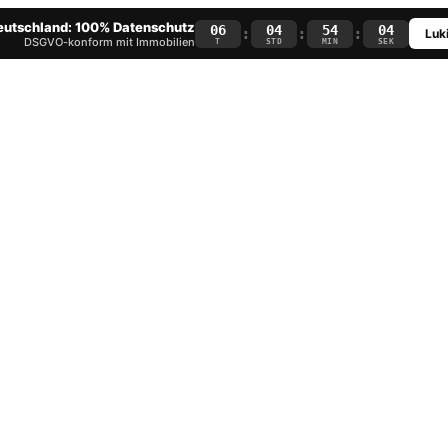
Deutschland: 100% Datenschutz
06
04
54
03
:
:
:
Luki
DSGVO-konform mit Immobilien
T
STD
MIN
SEK