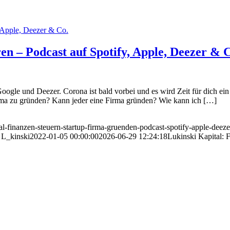
n – Podcast auf Spotify, Apple, Deezer & 
ogle und Deezer. Corona ist bald vorbei und es wird Zeit für dich ei
rma zu gründen? Kann jeder eine Firma gründen? Wie kann ich […]
al-finanzen-steuern-startup-firma-gruenden-podcast-spotify-apple-deeze
L_kinski
2022-01-05 00:00:00
2026-06-29 12:24:18
Lukinski Kapital: 