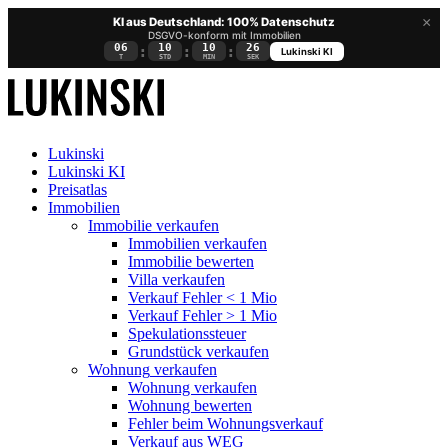
×
KI aus Deutschland: 100% Datenschutz
DSGVO-konform mit Immobilien
06
10
10
25
:
:
:
Lukinski KI
T
STD
MIN
SEK
Lukinski
Lukinski KI
Preisatlas
Immobilien
Immobilie verkaufen
Immobilien verkaufen
Immobilie bewerten
Villa verkaufen
Verkauf Fehler < 1 Mio
Verkauf Fehler > 1 Mio
Spekulationssteuer
Grundstück verkaufen
Wohnung
verkaufen
Wohnung verkaufen
Wohnung bewerten
Fehler beim Wohnungsverkauf
Verkauf aus WEG