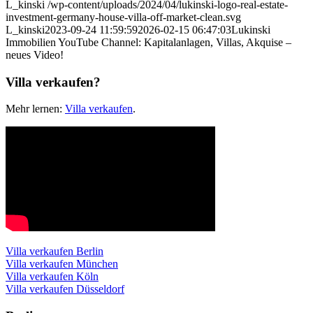
L_kinski
/wp-content/uploads/2024/04/lukinski-logo-real-estate-
investment-germany-house-villa-off-market-clean.svg
L_kinski
2023-09-24 11:59:59
2026-02-15 06:47:03
Lukinski
Immobilien YouTube Channel: Kapitalanlagen, Villas, Akquise –
neues Video!
Villa verkaufen?
Mehr lernen:
Villa verkaufen
.
Villa verkaufen Berlin
Villa verkaufen München
Villa verkaufen Köln
Villa verkaufen Düsseldorf