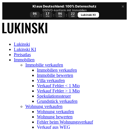
×
KI aus Deutschland: 100% Datenschutz
DSGVO-konform mit Immobilien
06
17
06
22
:
:
:
Lukinski KI
T
STD
MIN
SEK
Lukinski
Lukinski KI
Preisatlas
Immobilien
Immobilie verkaufen
Immobilien verkaufen
Immobilie bewerten
Villa verkaufen
Verkauf Fehler < 1 Mio
Verkauf Fehler > 1 Mio
Spekulationssteuer
Grundstück verkaufen
Wohnung
verkaufen
Wohnung verkaufen
Wohnung bewerten
Fehler beim Wohnungsverkauf
Verkauf aus WEG