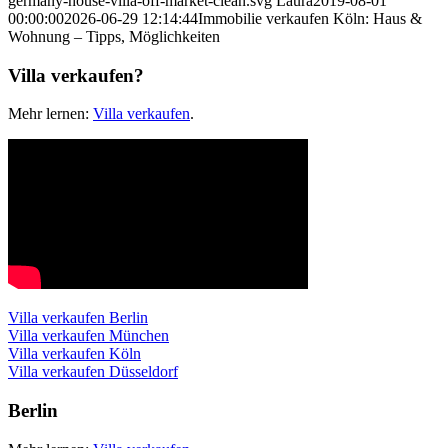
germany-house-villa-off-market-clean.svg
Laura
2019-08-01
00:00:00
2026-06-29 12:14:44
Immobilie verkaufen Köln: Haus &
Wohnung – Tipps, Möglichkeiten
Villa verkaufen?
Mehr lernen:
Villa verkaufen
.
Villa verkaufen Berlin
Villa verkaufen München
Villa verkaufen Köln
Villa verkaufen Düsseldorf
Berlin