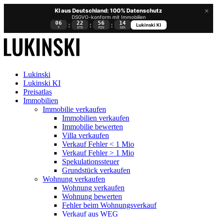
×
KI aus Deutschland: 100% Datenschutz
DSGVO-konform mit Immobilien
06
22
56
14
:
:
:
Lukinski KI
T
STD
MIN
SEK
Lukinski
Lukinski KI
Preisatlas
Immobilien
Immobilie verkaufen
Immobilien verkaufen
Immobilie bewerten
Villa verkaufen
Verkauf Fehler < 1 Mio
Verkauf Fehler > 1 Mio
Spekulationssteuer
Grundstück verkaufen
Wohnung
verkaufen
Wohnung verkaufen
Wohnung bewerten
Fehler beim Wohnungsverkauf
Verkauf aus WEG