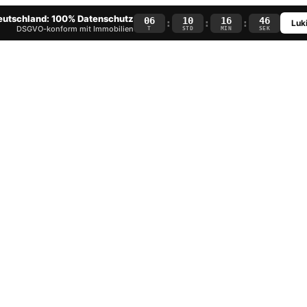
Deutschland: 100% Datenschutz
06
10
16
45
:
:
:
Luki
DSGVO-konform mit Immobilien
T
STD
MIN
SEK