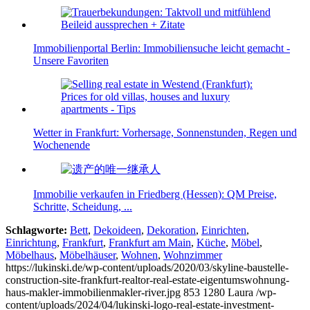
Immobilienportal Berlin: Immobiliensuche leicht gemacht -
Unsere Favoriten
Wetter in Frankfurt: Vorhersage, Sonnenstunden, Regen und
Wochenende
Immobilie verkaufen in Friedberg (Hessen): QM Preise,
Schritte, Scheidung, ...
Schlagworte:
Bett
,
Dekoideen
,
Dekoration
,
Einrichten
,
Einrichtung
,
Frankfurt
,
Frankfurt am Main
,
Küche
,
Möbel
,
Möbelhaus
,
Möbelhäuser
,
Wohnen
,
Wohnzimmer
https://lukinski.de/wp-content/uploads/2020/03/skyline-baustelle-
construction-site-frankfurt-realtor-real-estate-eigentumswohnung-
haus-makler-immobilienmakler-river.jpg
853
1280
Laura
/wp-
content/uploads/2024/04/lukinski-logo-real-estate-investment-