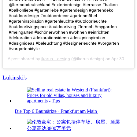
@fermobdeutschland #exteriordesign #terrasse #balkon
#balkonliebe #gartenliebe #gartendesign #gartendeko
#outdoordesign #outdoordecor #gartenmöbel
#garteninspiration #gartenleuchte #outdoorleuchte
#outdoorlivingspace #outdoorliving #fermob #mygarden
#meingarten #schönerwohnen #wohnen #einrichten
#dekoration #dekorationsideen #designinspiration
#designideas #beleuchtung #designerleuchte #vorgarten
#vorgartenidylle
A post shared by
ikarus…design
(@ikarus.design) on
Apr 30, 2019 at 12:01pm PDT
Lukinski's
Die Top 6 Baumärkte - Frankfurt am Main