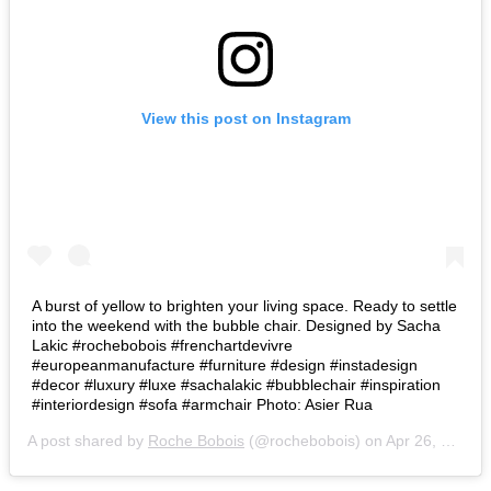
View this post on Instagram
A burst of yellow to brighten your living space. Ready to settle
into the weekend with the bubble chair. Designed by Sacha
Lakic #rochebobois #frenchartdevivre
#europeanmanufacture #furniture #design #instadesign
#decor #luxury #luxe #sachalakic #bubblechair #inspiration
#interiordesign #sofa #armchair Photo: Asier Rua
A post shared by
Roche Bobois
(@rochebobois) on
Apr 26, 2019 at 1:30pm PDT