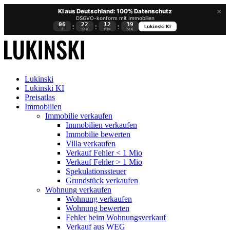
×
KI aus Deutschland: 100% Datenschutz
DSGVO-konform mit Immobilien
06
22
12
38
:
:
:
Lukinski KI
T
STD
MIN
SEK
Lukinski
Lukinski KI
Preisatlas
Immobilien
Immobilie verkaufen
Immobilien verkaufen
Immobilie bewerten
Villa verkaufen
Verkauf Fehler < 1 Mio
Verkauf Fehler > 1 Mio
Spekulationssteuer
Grundstück verkaufen
Wohnung
verkaufen
Wohnung verkaufen
Wohnung bewerten
Fehler beim Wohnungsverkauf
Verkauf aus WEG