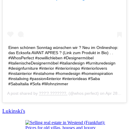
Einen schönen Sonntag wünschen wir ? Neu im Onlineshop:
das Ecksofa AVANT APRES ? (Link zum Produkt in Bio) . .
#WhosPerfect #sowillichleben #Designermöbel
#italienischeDesignermöbel #italiandesign #furnituredesign
#designfurniture #interior #interiorinspo #interiorlovers
#instainterior #instahome #homedesign #homeinspiration
#instaliving #passion4interior #interiorideas #Saba
#SabaItalia #Sofa #Wohnzimmer
A post shared by
???'? ???????.
(@whos.perfect) on
Apr 28, 2019 at 1:00am PDT
Lukinski's