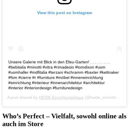
View this post on Instagram
Unsere Galerie mit Blick in den Efeu-Garten! . . . . . . . . .
#bebitalia #minotti #vitra #rimadesio #tomdixon #usm
#usmhaller #mdfitalia #terzani #schramm #baxter #kettnaker
#fsm #cierre #r #furniture #möbel #inneneinrichtung
#einrichtung #interieur #innenarchitektur #architektur
#interior #interiordesign #furnituredesign
A post shared by
HEIDE Einrichtungshaus
(@heide_einrichtungshaus) on
Who’s Perfect – Vielfalt, sowohl online als
auch im Store