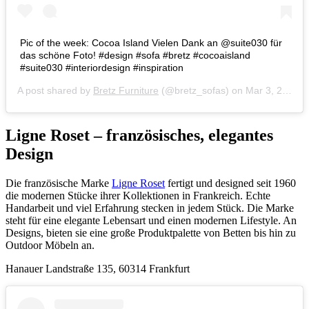
Pic of the week: Cocoa Island Vielen Dank an @suite030 für
das schöne Foto! #design #sofa #bretz #cocoaisland
#suite030 #interiordesign #inspiration
A post shared by
Bretz Furniture
(@bretz_sofas) on
Mar 3, 2019 at 3:30am PST
Ligne Roset – französisches, elegantes
Design
Die französische Marke
Ligne Roset
fertigt und designed seit 1960
die
modernen Stücke ihrer Kollektionen in Frankreich. Echte
Handarbeit und viel Erfahrung stecken in jedem Stück. Die Marke
steht für eine elegante Lebensart und einen modernen Lifestyle. An
Designs, bieten sie eine große Produktpalette von Betten bis hin zu
Outdoor Möbeln an.
Hanauer Landstraße 135, 60314 Frankfurt