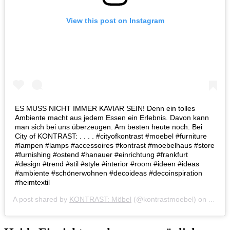
View this post on Instagram
ES MUSS NICHT IMMER KAVIAR SEIN! Denn ein tolles
Ambiente macht aus jedem Essen ein Erlebnis. Davon kann
man sich bei uns überzeugen. Am besten heute noch. Bei
City of KONTRAST: . . . . #cityofkontrast #moebel #furniture
#lampen #lamps #accessoires #kontrast #moebelhaus #store
#furnishing #ostend #hanauer #einrichtung #frankfurt
#design #trend #stil #style #interior #room #ideen #ideas
#ambiente #schönerwohnen #decoideas #decoinspiration
#heimtextil
A post shared by
KONTRAST: Möbel
(@kontrastmoebel) on
Apr 17