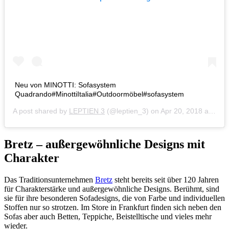
Neu von MINOTTI: Sofasystem
Quadrando#MinottiItalia#Outdoormöbel#sofasystem
A post shared by
LEPTIEN 3
(@leptien_3) on
Apr 20, 2018 at 3:26am PDT
Bretz – außergewöhnliche Designs mit
Charakter
Das Traditionsunternehmen
Bretz
steht bereits seit über 120 Jahren
für Charakterstärke und außergewöhnliche Designs. Berühmt, sind
sie für ihre besonderen Sofadesigns, die von Farbe und individuellen
Stoffen nur so strotzen. Im Store in Frankfurt finden sich neben den
Sofas aber auch Betten, Teppiche, Beistelltische und vieles mehr
wieder.