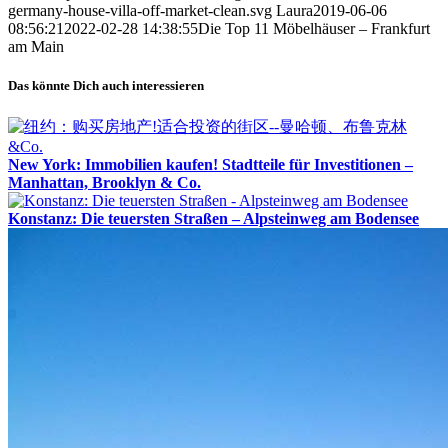
germany-house-villa-off-market-clean.svg
Laura
2019-06-06
08:56:21
2022-02-28 14:38:55
Die Top 11 Möbelhäuser – Frankfurt
am Main
Das könnte Dich auch interessieren
New York: Immobilien kaufen! Stadtteile für Investitionen –
Manhattan, Brooklyn & Co.
Konstanz: Die teuersten Straßen – Alpsteinweg am Bodensee