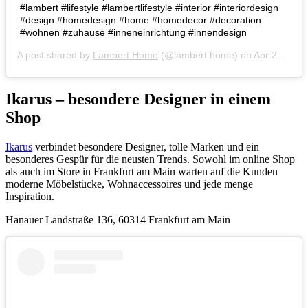
#lambert #lifestyle #lambertlifestyle #interior #interiordesign
#design #homedesign #home #homedecor #decoration
#wohnen #zuhause #inneneinrichtung #innendesign
A post shared by
Lambert Home
(@lambert.home) on
Apr 26, 2019 at 12:10am PDT
Ikarus – besondere Designer in einem
Shop
Ikarus
verbindet besondere Designer, tolle Marken und ein
besonderes Gespür für die neusten Trends. Sowohl im online Shop
als auch im Store in Frankfurt am Main warten auf die Kunden
moderne Möbelstücke, Wohnaccessoires und jede menge
Inspiration.
Hanauer Landstraße 136, 60314 Frankfurt am Main