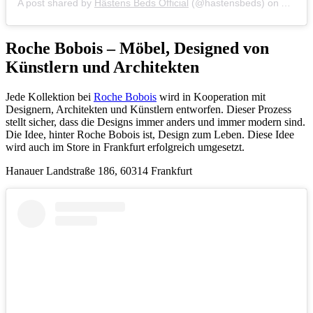
A post shared by
Hästens Beds Official
(@hastensbeds) on
Apr 23
Roche Bobois – Möbel, Designed von
Künstlern und Architekten
Jede Kollektion bei
Roche Bobois
wird in Kooperation mit
Designern, Architekten und Künstlern entworfen. Dieser Prozess
stellt sicher, dass die Designs immer anders und immer modern sind.
Die Idee, hinter Roche Bobois ist, Design zum Leben. Diese Idee
wird auch im Store in Frankfurt erfolgreich umgesetzt.
Hanauer Landstraße 186, 60314 Frankfurt