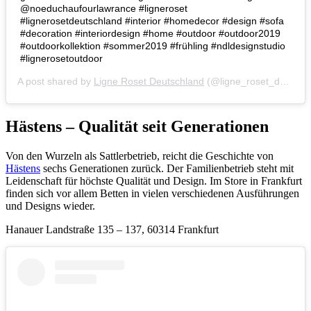
@noeduchaufourlawrance #ligneroset
#lignerosetdeutschland #interior #homedecor #design #sofa
#decoration #interiordesign #home #outdoor #outdoor2019
#outdoorkollektion #sommer2019 #frühling #ndldesignstudio
#lignerosetoutdoor
A post shared by
Ligne Roset Deutschland
(@ligne_roset_deutschland) on
Hästens – Qualität seit Generationen
Von den Wurzeln als Sattlerbetrieb, reicht die Geschichte von
Hästens
sechs Generationen zurück. Der Familienbetrieb steht mit
Leidenschaft für höchste Qualität und Design. Im Store in Frankfurt
finden sich vor allem Betten in vielen verschiedenen Ausführungen
und Designs wieder.
Hanauer Landstraße 135 – 137, 60314 Frankfurt