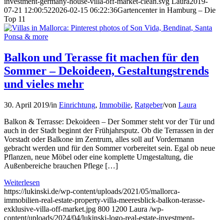
investment-germany-house-villa-off-market-clean.svg
Laura
2019-
07-21 12:00:52
2026-02-15 06:22:36
Gartencenter in Hamburg – Die
Top 11
Balkon und Terasse fit machen für den
Sommer – Dekoideen, Gestaltungstrends
und vieles mehr
30. April 2019
/
in
Einrichtung
,
Immobilie
,
Ratgeber
/
von
Laura
Balkon & Terrasse: Dekoideen – Der Sommer steht vor der Tür und
auch in der Stadt beginnt der Frühjahrsputz. Ob die Terrassen in der
Vorstadt oder Balkone im Zentrum, alles soll auf Vordermann
gebracht werden und für den Sommer vorbereitet sein. Egal ob neue
Pflanzen, neue Möbel oder eine komplette Umgestaltung, die
Außenbereiche brauchen Pflege […]
Weiterlesen
https://lukinski.de/wp-content/uploads/2021/05/mallorca-
immobilien-real-estate-property-villa-meeresblick-balkon-terasse-
exklusive-villa-off-market.jpg
800
1200
Laura
/wp-
content/uploads/2024/04/lukinski-logo-real-estate-investment-