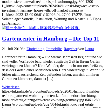
modernisieren-anwalt-recht-beispiel-wohnung.jpg
800
1200
L_kinski
/wp-content/uploads/2024/04/lukinski-logo-real-estate-
investment-germany-house-villa-off-market-clean.svg
L_kinski
2022-12-09 06:01:16
2026-04-27 09:17:27
Balkon
Solaranlage: Vorteile, Installation, Wartung und Kosten + 3 Tipps
auf Amazon
Gartencenter in Hamburg – Die Top 11
21. Juli 2019
/
in
Einrichtung
,
Immobilie
,
Ratgeber
/
von
Laura
Gartencenter in Hamburg – Die warme Jahreszeit beginnt und Sie
sind voller Vorfreude bald wieder ausgiebig Zeit in Ihrem Garten
verbringen zu können? Kein Wunder, denn nicht umsonst heißt es,
dass der Garten eines Menschen sein Herz widerspiegelt. Wenn Sie
bisher nicht ausreichend Zeit gefunden haben, um sich um ihren
Garten zu kümmern, dann ist […]
Weiterlesen
https://lukinski.de/wp-content/uploads/2020/01/hamburg-makler-
realtor-apartment-wohnung-mieten-kaufen-interior-einrchtung-
mobliert-fertig-einzug-frei-creative-living-germany.jpg
846
1280
Laura
/wp-content/uploads/2024/04/lukinski-logo-real-estate-