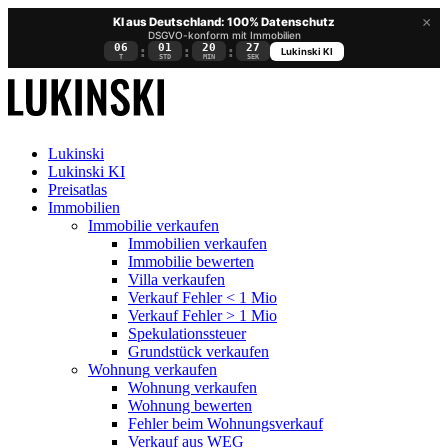
×
KI aus Deutschland: 100% Datenschutz
DSGVO-konform mit Immobilien
06
01
20
26
:
:
:
Lukinski KI
T
STD
MIN
SEK
Lukinski
Lukinski KI
Preisatlas
Immobilien
Immobilie verkaufen
Immobilien verkaufen
Immobilie bewerten
Villa verkaufen
Verkauf Fehler < 1 Mio
Verkauf Fehler > 1 Mio
Spekulationssteuer
Grundstück verkaufen
Wohnung
verkaufen
Wohnung verkaufen
Wohnung bewerten
Fehler beim Wohnungsverkauf
Verkauf aus WEG