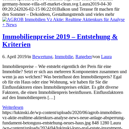
germany-house-villa-off-market-clean.svg
Laura
2019-04-30
09:20:24
2026-02-15 06:22:01
Balkon und Terasse fit machen für
den Sommer – Dekoideen, Gestaltungstrends und vieles mehr
Immobilienpreise 2019 – Entstehung &
Kriterien
6. April 2019
/
in
Bewertung
,
Immobilie
,
Ratgeber
/
von
Laura
Immobilienpreise – Wie entsteht eigentlich der Preis für eine
Immobilie? Setzt er sich aus mehreren Komponenten zusammen und
wenn ja aus welchen? Was beeinflusst den Immobilienpreis? Egal
ob für ein Haus oder eine Wohnung, wir haben für Sie die
Einflussfaktoren eines Immobilienpreises erklärt. Es gibt diverse
Faktoren, die einen Immobilienpreis beeinflussen. Einflussfaktoren
auf den Immobilienpreis […]
Weiterlesen
https://lukinski.de/wp-content/uploads/2020/06/agrob-immobilien-
vz-aktie-realtime-aktienkurs-analyse-news-neue-anlage-absperrung-
fundament-betonguss-entstehung-neues-haus.jpg
848
1280
Laura
/wp-content/uploads/2024/04/lukinski-logo-real-estate-investment-