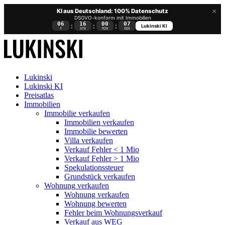
×
KI aus Deutschland: 100% Datenschutz
DSGVO-konform mit Immobilien
06
16
00
06
:
:
:
Lukinski KI
T
STD
MIN
SEK
Lukinski
Lukinski KI
Preisatlas
Immobilien
Immobilie verkaufen
Immobilien verkaufen
Immobilie bewerten
Villa verkaufen
Verkauf Fehler < 1 Mio
Verkauf Fehler > 1 Mio
Spekulationssteuer
Grundstück verkaufen
Wohnung
verkaufen
Wohnung verkaufen
Wohnung bewerten
Fehler beim Wohnungsverkauf
Verkauf aus WEG