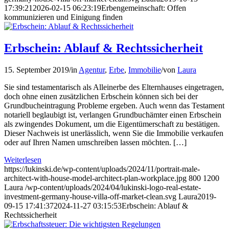
17:39:21
2026-02-15 06:23:19
Erbengemeinschaft: Offen
kommunizieren und Einigung finden
Erbschein: Ablauf & Rechtssicherheit
15. September 2019
/
in
Agentur
,
Erbe
,
Immobilie
/
von
Laura
Sie sind testamentarisch als Alleinerbe des Elternhauses eingetragen,
doch ohne einen zusätzlichen Erbschein können sich bei der
Grundbucheintragung Probleme ergeben. Auch wenn das Testament
notariell beglaubigt ist, verlangen Grundbuchämter einen Erbschein
als zwingendes Dokument, um die Eigentümerschaft zu bestätigen.
Dieser Nachweis ist unerlässlich, wenn Sie die Immobilie verkaufen
oder auf Ihren Namen umschreiben lassen möchten. […]
Weiterlesen
https://lukinski.de/wp-content/uploads/2024/11/portrait-male-
architect-with-house-model-architect-plan-workplace.jpg
800
1200
Laura
/wp-content/uploads/2024/04/lukinski-logo-real-estate-
investment-germany-house-villa-off-market-clean.svg
Laura
2019-
09-15 17:41:37
2024-11-27 03:15:53
Erbschein: Ablauf &
Rechtssicherheit