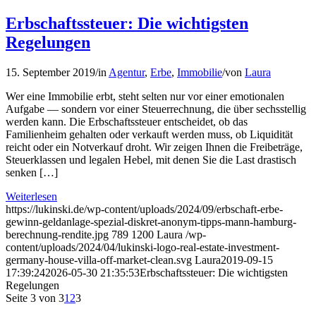
Erbschaftssteuer: Die wichtigsten
Regelungen
15. September 2019
/
in
Agentur
,
Erbe
,
Immobilie
/
von
Laura
Wer eine Immobilie erbt, steht selten nur vor einer emotionalen
Aufgabe — sondern vor einer Steuerrechnung, die über sechsstellig
werden kann. Die Erbschaftssteuer entscheidet, ob das
Familienheim gehalten oder verkauft werden muss, ob Liquidität
reicht oder ein Notverkauf droht. Wir zeigen Ihnen die Freibeträge,
Steuerklassen und legalen Hebel, mit denen Sie die Last drastisch
senken […]
Weiterlesen
https://lukinski.de/wp-content/uploads/2024/09/erbschaft-erbe-
gewinn-geldanlage-spezial-diskret-anonym-tipps-mann-hamburg-
berechnung-rendite.jpg
789
1200
Laura
/wp-
content/uploads/2024/04/lukinski-logo-real-estate-investment-
germany-house-villa-off-market-clean.svg
Laura
2019-09-15
17:39:24
2026-05-30 21:35:53
Erbschaftssteuer: Die wichtigsten
Regelungen
Seite 3 von 3
1
2
3