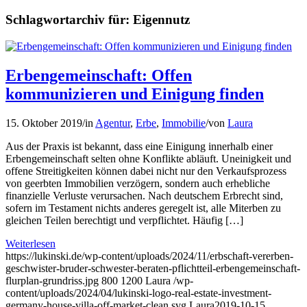
Schlagwortarchiv für:
Eigennutz
Erbengemeinschaft: Offen
kommunizieren und Einigung finden
15. Oktober 2019
/
in
Agentur
,
Erbe
,
Immobilie
/
von
Laura
Aus der Praxis ist bekannt, dass eine Einigung innerhalb einer
Erbengemeinschaft selten ohne Konflikte abläuft. Uneinigkeit und
offene Streitigkeiten können dabei nicht nur den Verkaufsprozess
von geerbten Immobilien verzögern, sondern auch erhebliche
finanzielle Verluste verursachen. Nach deutschem Erbrecht sind,
sofern im Testament nichts anderes geregelt ist, alle Miterben zu
gleichen Teilen berechtigt und verpflichtet. Häufig […]
Weiterlesen
https://lukinski.de/wp-content/uploads/2024/11/erbschaft-vererben-
geschwister-bruder-schwester-beraten-pflichtteil-erbengemeinschaft-
flurplan-grundriss.jpg
800
1200
Laura
/wp-
content/uploads/2024/04/lukinski-logo-real-estate-investment-
germany-house-villa-off-market-clean.svg
Laura
2019-10-15