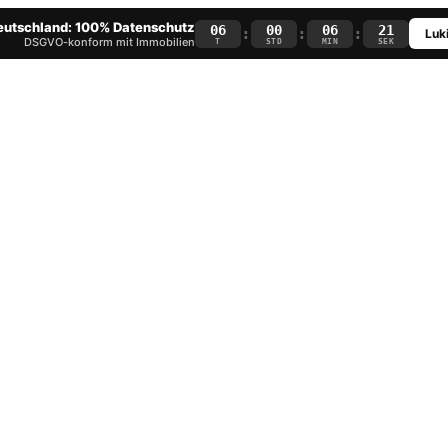
Deutschland: 100% Datenschutz
06
00
06
20
:
:
:
Luki
DSGVO-konform mit Immobilien
T
STD
MIN
SEK