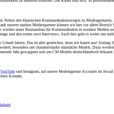
ionmodels zu unserem Portfolio. Die Kartei füllt sich: 30 professionel
rbeit. Neben den klassischen Kommunikationswegen zu Modeagenturen, M
ank unserer starken Medienpartner können wir hier vor allem Bereich 
wir werden unser Basisausbau für Kommunikation in sozialen Medien a
rtage und den ersten zwei Interviews. Auch hier geht es weiter um me
 Urlaub fahren. Das ist aber gestrichen, denn wir bauen aus! Anfang 2
rweitert, besonders um charakterstarke männliche Models. Dazu werden w
 kommende Jahr gewappnet sein um CM Models deutschlandweit bekannt
e
YouTube
und Instagram, auf unsere Modelagentur Accounts im Social 
einen Kontakt.