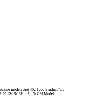
cocaine-models-.jpg
462
1000
Stephan
/wp-
6-29 12:15:13
Hot Stuff: CM Models