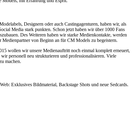
le Models, mit Erfahrung und Esprit.
odelabels, Designern oder auch Castingagenturen, haben wir, als
Social Media stark punkten. Schon jetzt haben wir über 1000 Fans
uszubauen. Des Weiteren haben wir starke Medienkontakte, werden
hr Medienpartner von Beginn an für CM Models zu begeistern.
015 wollen wir unsere Medienauftritt noch einmal komplett erneuert,
ir personell neu strukturieren und professionalisieren. Viele
 zu machen.
Web: Exklusives Bildmaterial, Backstage Shots und neue Sedcards.