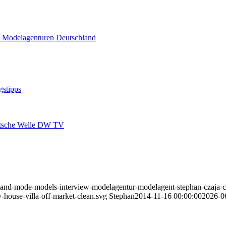
stipps
eutsche Welle DW TV
schland-mode-models-interview-modelagentur-modelagent-stephan-czaja-
-house-villa-off-market-clean.svg
Stephan
2014-11-16 00:00:00
2026-0