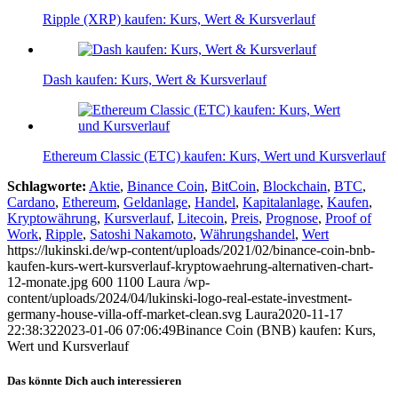
Ripple (XRP) kaufen: Kurs, Wert & Kursverlauf
Dash kaufen: Kurs, Wert & Kursverlauf
Ethereum Classic (ETC) kaufen: Kurs, Wert und Kursverlauf
Schlagworte:
Aktie
,
Binance Coin
,
BitCoin
,
Blockchain
,
BTC
,
Cardano
,
Ethereum
,
Geldanlage
,
Handel
,
Kapitalanlage
,
Kaufen
,
Kryptowährung
,
Kursverlauf
,
Litecoin
,
Preis
,
Prognose
,
Proof of
Work
,
Ripple
,
Satoshi Nakamoto
,
Währungshandel
,
Wert
https://lukinski.de/wp-content/uploads/2021/02/binance-coin-bnb-
kaufen-kurs-wert-kursverlauf-kryptowaehrung-alternativen-chart-
12-monate.jpg
600
1100
Laura
/wp-
content/uploads/2024/04/lukinski-logo-real-estate-investment-
germany-house-villa-off-market-clean.svg
Laura
2020-11-17
22:38:32
2023-01-06 07:06:49
Binance Coin (BNB) kaufen: Kurs,
Wert und Kursverlauf
Das könnte Dich auch interessieren