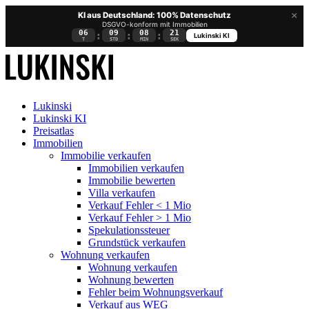
×
KI aus Deutschland: 100% Datenschutz
DSGVO-konform mit Immobilien
06
09
08
20
:
:
:
Lukinski KI
T
STD
MIN
SEK
Lukinski
Lukinski KI
Preisatlas
Immobilien
Immobilie verkaufen
Immobilien verkaufen
Immobilie bewerten
Villa verkaufen
Verkauf Fehler < 1 Mio
Verkauf Fehler > 1 Mio
Spekulationssteuer
Grundstück verkaufen
Wohnung
verkaufen
Wohnung verkaufen
Wohnung bewerten
Fehler beim Wohnungsverkauf
Verkauf aus WEG