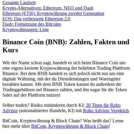
Gesamte Laufzeit
Krypto-Alternativen: Ethereum, NEO und Dash
Ethereum (ETH): Kryptowährung zweiter Generation
EOS: Das verbesserte Ethereum 2.0
Dash: Fortsetzung des Bitcoins
Kryptowährungen: Liste
Binance Coin (BNB): Zahlen, Fakten und
Kurs
Wie der Name schon sagt, handelt es sich beim Binance Coin um
eine eigens kreierte Kryptowährung der beliebten Trading Plattform
Binance. Bei dem BNB handelt es sich jedoch nicht nur um eine
digitale Währung, mit der du Dienstleistungen und Warengüter
bezahlen kannst. Mit dem BNB Token kannst du außerdem die
Tradinggebühren auf Binance zahlen, und ihn sogar für die Token
Sales auf der Plattform nutzen!
Selber traden? Risiko minimieren durch KI:
20 Tipps für Robo
Advisor
(automatisiertes Handeln, KI) mit
Robo Advisor Vergleich
.
BitCoin, Kryptowährung & Block Chain? Was heißt das? Lerne
hier mehr über
BitCoin, Kryptowährung & Block Chain
!