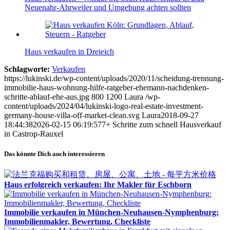
Neuenahr-Ahrweiler und Umgebung achten sollten
Haus verkaufen in Dreieich
Schlagworte:
Verkaufen
https://lukinski.de/wp-content/uploads/2020/11/scheidung-trennung-
immobilie-haus-wohnung-hilfe-ratgeber-ehemann-nachdenken-
schritte-ablauf-ehe-aus.jpg
800
1200
Laura
/wp-
content/uploads/2024/04/lukinski-logo-real-estate-investment-
germany-house-villa-off-market-clean.svg
Laura
2018-09-27
18:44:38
2026-02-15 06:19:57
7+ Schritte zum schnell Hausverkauf
in Castrop-Rauxel
Das könnte Dich auch interessieren
Haus erfolgreich verkaufen: Ihr Makler für Eschborn
Immobilie verkaufen in München-Neuhausen-Nymphenburg:
Immobilienmakler, Bewertung, Checkliste