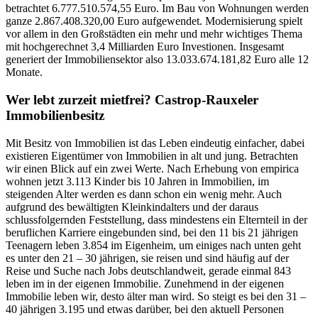
betrachtet 6.777.510.574,55 Euro. Im Bau von Wohnungen werden
ganze 2.867.408.320,00 Euro aufgewendet. Modernisierung spielt
vor allem in den Großstädten ein mehr und mehr wichtiges Thema
mit hochgerechnet 3,4 Milliarden Euro Investionen. Insgesamt
generiert der Immobiliensektor also 13.033.674.181,82 Euro alle 12
Monate.
Wer lebt zurzeit mietfrei? Castrop-Rauxeler
Immobilienbesitz
Mit Besitz von Immobilien ist das Leben eindeutig einfacher, dabei
existieren Eigentümer von Immobilien in alt und jung. Betrachten
wir einen Blick auf ein zwei Werte. Nach Erhebung von empirica
wohnen jetzt 3.113 Kinder bis 10 Jahren in Immobilien, im
steigenden Alter werden es dann schon ein wenig mehr. Auch
aufgrund des bewältigten Kleinkindalters und der daraus
schlussfolgernden Feststellung, dass mindestens ein Elternteil in der
beruflichen Karriere eingebunden sind, bei den 11 bis 21 jährigen
Teenagern leben 3.854 im Eigenheim, um einiges nach unten geht
es unter den 21 – 30 jährigen, sie reisen und sind häufig auf der
Reise und Suche nach Jobs deutschlandweit, gerade einmal 843
leben im in der eigenen Immobilie. Zunehmend in der eigenen
Immobilie leben wir, desto älter man wird. So steigt es bei den 31 –
40 jährigen 3.195 und etwas darüber, bei den aktuell Personen