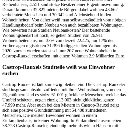
Reihenhauses, 4.551 sind stolze Besitzer einer Eigentumswohnung.
Darauf kommen 35.825 mietende Bürger. dabei wohnen 43.662
verheiratete Menschen und 30.342 sind Alleinstehend in den
Wohneinheiten. Von daher weiß man selbstverständlich vom nötigen
Handlungsbedarf beim Neubau von auch bezahlbaren Wohnungen.
Wie bewerten neue Studien Neubaukosten? Der bestehende
Wohnungsbedarf ist hoch, so gehen Studien von 26.911
Wohneinheiten aus, nur 33% von derzeit 22.425, nur 17% der
Vorhersagen registrieren 31.396 fertiggestellten Wohnungen bis
2020, zurzeit werden statistisch nur 207 neue Wohneinheiten in
Castrop-Rauxel erschaffen, mit einem Volumen 2,9 Milliarden Euro.
Castrop-Rauxels Stadtteile weiß was Einwohner
suchen
Castrop-Rauxel ist lädt zum ewig bleiben ein! Die Castrop-Rauxeler
sind insgesamt absolut zufrieden mit ihrer Wohnsituation, von den
Eigentümern sind es stolze 61.001 glückliche Menschen, welche das
Umfeld schätzen, gegen einzig 13.003 nicht glückliche, ganze
47.999 mehr. Aber auch bei den Mietern in Castrop-Rauxel zeigt
sich eine positive Grundstimmung mit 54.408 zufriedenen
Menschen. Die meisten Bewohner wohnen in einem
Einfamilienhaus, in keiner Wohnung. In Einfamilienhäusern leben
38.753 Castrop-Rauxeler, eindeutig mehr als wie in Häusern mit