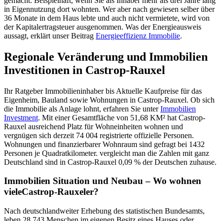
gemacht. Beispielhaft, wenn Sie als Inhaber mehr als drei Jahre lang
in Eigennutzung dort wohnten. Wer aber nach gewiesen selber über
36 Monate in dem Haus lebte und auch nicht vermietete, wird von
der Kapitalertragsteuer ausgenommen. Was der Energieausweis
aussagt, erklärt unser Beitrag
Energieeffizienz Immobilie
.
Regionale Veränderung und Immobilien
Investitionen in Castrop-Rauxel
Ihr Ratgeber Immobilieninhaber bis Aktuelle Kaufpreise für das
Eigenheim, Bauland sowie Wohnungen in Castrop-Rauxel. Ob sich
die Immobilie als Anlage lohnt, erfahren Sie unter
Immobilien
Investment
. Mit einer Gesamtfläche von 51,68 KM² hat Castrop-
Rauxel ausreichend Platz für Wohneinheiten wohnen und
vergnügen sich derzeit 74 004 registrierte offizielle Personen.
Wohnungen und finanzierbarer Wohnraum sind gefragt bei 1432
Personen je Quadratkilometer. vergleicht man die Zahlen mit ganz
Deutschland sind in Castrop-Rauxel 0,09 % der Deutschen zuhause.
Immobilien Situation und Neubau – Wo wohnen
vieleCastrop-Rauxeler?
Nach deutschlandweiter Erhebung des statistischen Bundesamts,
leben 28.743 Menschen im eigenen Besitz eines Hauses oder