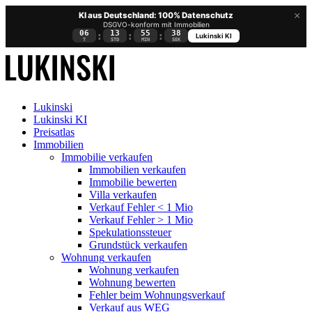
×
KI aus Deutschland: 100% Datenschutz
DSGVO-konform mit Immobilien
06
13
55
37
:
:
:
Lukinski KI
T
STD
MIN
SEK
Lukinski
Lukinski KI
Preisatlas
Immobilien
Immobilie verkaufen
Immobilien verkaufen
Immobilie bewerten
Villa verkaufen
Verkauf Fehler < 1 Mio
Verkauf Fehler > 1 Mio
Spekulationssteuer
Grundstück verkaufen
Wohnung
verkaufen
Wohnung verkaufen
Wohnung bewerten
Fehler beim Wohnungsverkauf
Verkauf aus WEG