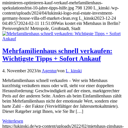
minimieren-optimieren-kauf-verkauf-mehrfamilienhaus-
spekulationsfrist-10-jahre-tipps-hilfe.jpg
798
1200
L_kinski
/wp-
content/uploads/2024/04/lukinski-logo-real-estate-investment-
germany-house-villa-off-market-clean.svg
L_kinski
2023-12-24
04:49:57
2024-02-11 11:51:09
Was kostet ein Mietshaus in Berlin?
Preisvergleich! Metropole, Großstadt, Stadt
Mehrfamilienhaus schnell verkaufen:
Wichtigste Tipps + Sofort Ankauf
4. November 2023
/
in
Agentur
/
von
L_kinski
Mehrfamilienhaus schnell verkaufen – Wer sein Mietshaus
kurzfristig veräußern muss oder will, steht vor einer doppelten
Herausforderung: Geschwindigkeit auf der einen, marktgerechter
Preis auf der anderen Seite. Anders als beim Einfamilienhaus zählt
beim Mehrfamilienhaus nicht der emotionale Wert, sondern eine
harte Zahl – der Faktor (Vervielfältiger der Jahresnettokaltmiete).
Dieser Ratgeber zeigt Ihnen, wie Sie Ihr […]
Weiterlesen
https://lukinski.de/wp-content/uploads/2022/02/mietshaus-zinshaus-