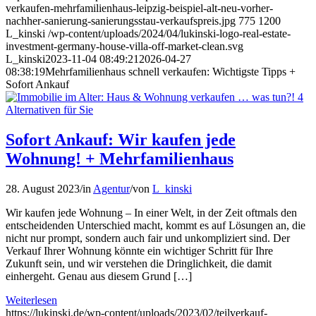
verkaufen-mehrfamilienhaus-leipzig-beispiel-alt-neu-vorher-
nachher-sanierung-sanierungsstau-verkaufspreis.jpg
775
1200
L_kinski
/wp-content/uploads/2024/04/lukinski-logo-real-estate-
investment-germany-house-villa-off-market-clean.svg
L_kinski
2023-11-04 08:49:21
2026-04-27
08:38:19
Mehrfamilienhaus schnell verkaufen: Wichtigste Tipps +
Sofort Ankauf
Sofort Ankauf: Wir kaufen jede
Wohnung! + Mehrfamilienhaus
28. August 2023
/
in
Agentur
/
von
L_kinski
Wir kaufen jede Wohnung – In einer Welt, in der Zeit oftmals den
entscheidenden Unterschied macht, kommt es auf Lösungen an, die
nicht nur prompt, sondern auch fair und unkompliziert sind. Der
Verkauf Ihrer Wohnung könnte ein wichtiger Schritt für Ihre
Zukunft sein, und wir verstehen die Dringlichkeit, die damit
einhergeht. Genau aus diesem Grund […]
Weiterlesen
https://lukinski.de/wp-content/uploads/2023/02/teilverkauf-