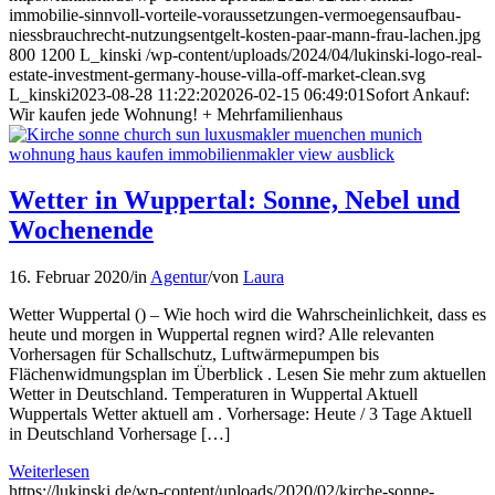
immobilie-sinnvoll-vorteile-voraussetzungen-vermoegensaufbau-
niessbrauchrecht-nutzungsentgelt-kosten-paar-mann-frau-lachen.jpg
800
1200
L_kinski
/wp-content/uploads/2024/04/lukinski-logo-real-
estate-investment-germany-house-villa-off-market-clean.svg
L_kinski
2023-08-28 11:22:20
2026-02-15 06:49:01
Sofort Ankauf:
Wir kaufen jede Wohnung! + Mehrfamilienhaus
Wetter in Wuppertal: Sonne, Nebel und
Wochenende
16. Februar 2020
/
in
Agentur
/
von
Laura
Wetter Wuppertal () – Wie hoch wird die Wahrscheinlichkeit, dass es
heute und morgen in Wuppertal regnen wird? Alle relevanten
Vorhersagen für Schallschutz, Luftwärmepumpen bis
Flächenwidmungsplan im Überblick . Lesen Sie mehr zum aktuellen
Wetter in Deutschland. Temperaturen in Wuppertal Aktuell
Wuppertals Wetter aktuell am . Vorhersage: Heute / 3 Tage Aktuell
in Deutschland Vorhersage […]
Weiterlesen
https://lukinski.de/wp-content/uploads/2020/02/kirche-sonne-