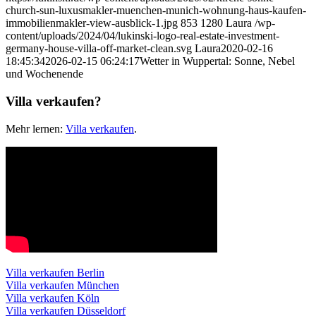
church-sun-luxusmakler-muenchen-munich-wohnung-haus-kaufen-
immobilienmakler-view-ausblick-1.jpg
853
1280
Laura
/wp-
content/uploads/2024/04/lukinski-logo-real-estate-investment-
germany-house-villa-off-market-clean.svg
Laura
2020-02-16
18:45:34
2026-02-15 06:24:17
Wetter in Wuppertal: Sonne, Nebel
und Wochenende
Villa verkaufen?
Mehr lernen:
Villa verkaufen
.
Villa verkaufen Berlin
Villa verkaufen München
Villa verkaufen Köln
Villa verkaufen Düsseldorf