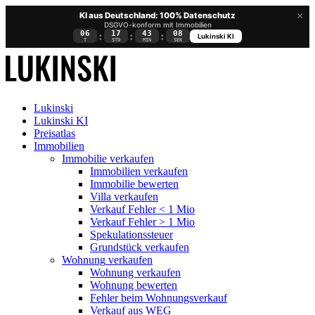
×
KI aus Deutschland: 100% Datenschutz
DSGVO-konform mit Immobilien
06
17
43
08
:
:
:
Lukinski KI
T
STD
MIN
SEK
Lukinski
Lukinski KI
Preisatlas
Immobilien
Immobilie verkaufen
Immobilien verkaufen
Immobilie bewerten
Villa verkaufen
Verkauf Fehler < 1 Mio
Verkauf Fehler > 1 Mio
Spekulationssteuer
Grundstück verkaufen
Wohnung
verkaufen
Wohnung verkaufen
Wohnung bewerten
Fehler beim Wohnungsverkauf
Verkauf aus WEG