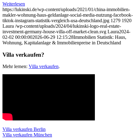
Weiterlesen
https://lukinski.de/wp-content/uploads/2021/01/china-immobilien-
makler-wohnung-haus-geldanlage-social-media-nutzung-facebook-
tiktok-instagram-statistik-vergleich-usa-deutschland.jpg
1279
1920
Laura
/wp-content/uploads/2024/04/lukinski-logo-real-estate-
investment-germany-house-villa-off-market-clean.svg
Laura
2024-
02-02 00:00:00
2026-06-29 12:15:28
Immobilien Statistik: Haus,
Wohnung, Kapitalanlage & Immobilienpreise in Deutschland
Villa verkaufen?
Mehr lernen:
Villa verkaufen
.
Villa verkaufen Berlin
Villa verkaufen München