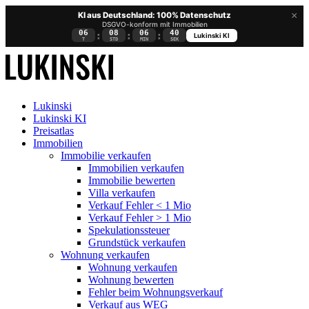
×
KI aus Deutschland: 100% Datenschutz
DSGVO-konform mit Immobilien
06
08
06
39
:
:
:
Lukinski KI
T
STD
MIN
SEK
Lukinski
Lukinski KI
Preisatlas
Immobilien
Immobilie verkaufen
Immobilien verkaufen
Immobilie bewerten
Villa verkaufen
Verkauf Fehler < 1 Mio
Verkauf Fehler > 1 Mio
Spekulationssteuer
Grundstück verkaufen
Wohnung
verkaufen
Wohnung verkaufen
Wohnung bewerten
Fehler beim Wohnungsverkauf
Verkauf aus WEG