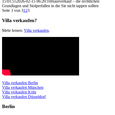
15:01:55
2026-02-15 06:20:10
Hausverkauf – die rechtlichen
Grundlagen und Stolperfallen in die Sie nicht tappen sollten
Seite 3 von 3
1
2
3
Villa verkaufen?
Mehr lernen:
Villa verkaufen
.
Villa verkaufen Berlin
Villa verkaufen München
Villa verkaufen Köln
Villa verkaufen Düsseldorf
Berlin