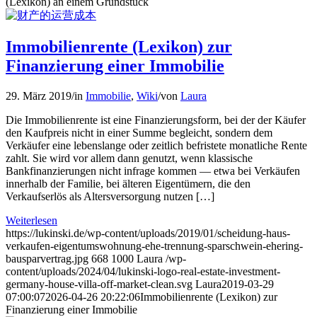
(Lexikon) an einem Grundstück
Immobilienrente (Lexikon) zur
Finanzierung einer Immobilie
29. März 2019
/
in
Immobilie
,
Wiki
/
von
Laura
Die Immobilienrente ist eine Finanzierungsform, bei der der Käufer
den Kaufpreis nicht in einer Summe begleicht, sondern dem
Verkäufer eine lebenslange oder zeitlich befristete monatliche Rente
zahlt. Sie wird vor allem dann genutzt, wenn klassische
Bankfinanzierungen nicht infrage kommen — etwa bei Verkäufen
innerhalb der Familie, bei älteren Eigentümern, die den
Verkaufserlös als Altersversorgung nutzen […]
Weiterlesen
https://lukinski.de/wp-content/uploads/2019/01/scheidung-haus-
verkaufen-eigentumswohnung-ehe-trennung-sparschwein-ehering-
bausparvertrag.jpg
668
1000
Laura
/wp-
content/uploads/2024/04/lukinski-logo-real-estate-investment-
germany-house-villa-off-market-clean.svg
Laura
2019-03-29
07:00:07
2026-04-26 20:22:06
Immobilienrente (Lexikon) zur
Finanzierung einer Immobilie