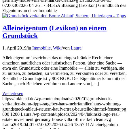
germany-house-villa-off-market-clean.svg
Laura
2019-04-05
07:00:30
2026-04-26 17:34:35
Auflassung (Lexikon) Grundbuch des
Eigentums an einer Immobilie
Alleineigentum (Lexikon) an einem
Grundstück
1. April 2019
/
in
Immobilie
,
Wiki
/
von
Laura
Alleineigentum bezeichnet das uneingeschränkte Recht einer
einzelnen natürlichen oder juristischen Person, über eine Sache —
etwa ein Grundstück oder eine Immobilie — allein zu verfügen, sie
zu nutzen, zu belasten, zu vermieten, zu verkaufen oder zu vererben.
Rechtliche Grundlage ist § 903 BGB: Der Eigentümer kann mit der
Sache „nach Belieben verfahren und andere von […]
Weiterlesen
https://lukinski.de/wp-content/uploads/2020/01/grundstueck-
verkaufen-bonn-tipps-ratgeber-haus-mehrfamilienhaus-wohnung-
grundstueck-ablauf-steuern-kaufvertrag-baustelle-himmel-fenster.jpg
800
1200
Laura
/wp-content/uploads/2024/04/lukinski-logo-real-
estate-investment-germany-house-villa-off-market-clean.svg
Laura
2019-04-01 07:00:25
2026-04-26 18:57:11
Alleineigentum