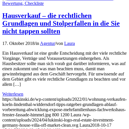
Hausverkauf – die rechtlichen
Grundlagen und Stolperfallen in die Sie
nicht tappen sollten
17. Oktober 2018
/
in
Agentur
/
von
Laura
Ein Hausverkauf ist eine große Entscheidung mit der viele rechtliche
Vorgänge, Verträge und Voraussetzungen einhergehen. Als
Hausbesitzer sollte man sich vorab gut darüber informieren, was auf
einen zukommt und was man beachten muss, damit man
gewinnbringend aus dem Geschäft hervorgeht. Für unwissende auf
dem Gebiet gibt es viele rechtliche Grundlagen zu beachten und vor
allem […]
Weiterlesen
https://lukinski.de/wp-content/uploads/2022/01/wohnung-verkaufen-
koeln-lindenthal-widdersdorf-tipps-ratgeber-grundlagen-ablauf-
vorbereitung-abwicklung-expose-mehrfamilienhaus-fachwerkshaus-
fenster-fassade-himmel.jpg
800
1200
Laura
/wp-
content/uploads/2024/04/lukinski-logo-real-estate-investment-
germany-house-villa-off-market-clean.svg
Laura
2018-10-17