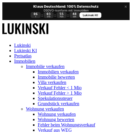
×
KI aus Deutschland: 100% Datenschutz
DSGVO-konform mit Immobilien
06
03
55
48
:
:
:
Lukinski KI
T
STD
MIN
SEK
Lukinski
Lukinski KI
Preisatlas
Immobilien
Immobilie verkaufen
Immobilien verkaufen
Immobilie bewerten
Villa verkaufen
Verkauf Fehler < 1 Mio
Verkauf Fehler > 1 Mio
Spekulationssteuer
Grundstück verkaufen
Wohnung
verkaufen
Wohnung verkaufen
Wohnung bewerten
Fehler beim Wohnungsverkauf
Verkauf aus WEG