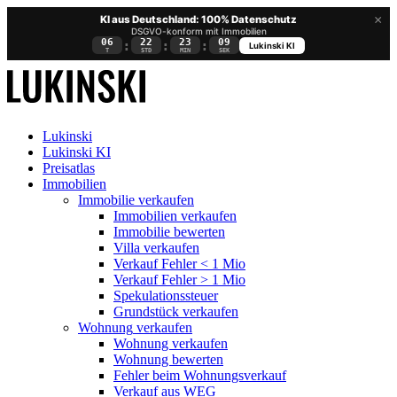
×
KI aus Deutschland: 100% Datenschutz
DSGVO-konform mit Immobilien
06
22
23
08
:
:
:
Lukinski KI
T
STD
MIN
SEK
Lukinski
Lukinski KI
Preisatlas
Immobilien
Immobilie verkaufen
Immobilien verkaufen
Immobilie bewerten
Villa verkaufen
Verkauf Fehler < 1 Mio
Verkauf Fehler > 1 Mio
Spekulationssteuer
Grundstück verkaufen
Wohnung
verkaufen
Wohnung verkaufen
Wohnung bewerten
Fehler beim Wohnungsverkauf
Verkauf aus WEG