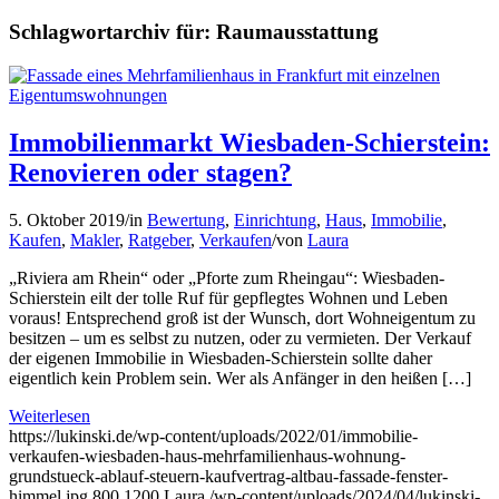
Schlagwortarchiv für:
Raumausstattung
Immobilienmarkt Wiesbaden-Schierstein:
Renovieren oder stagen?
5. Oktober 2019
/
in
Bewertung
,
Einrichtung
,
Haus
,
Immobilie
,
Kaufen
,
Makler
,
Ratgeber
,
Verkaufen
/
von
Laura
„Riviera am Rhein“ oder „Pforte zum Rheingau“: Wiesbaden-
Schierstein eilt der tolle Ruf für gepflegtes Wohnen und Leben
voraus! Entsprechend groß ist der Wunsch, dort Wohneigentum zu
besitzen – um es selbst zu nutzen, oder zu vermieten. Der Verkauf
der eigenen Immobilie in Wiesbaden-Schierstein sollte daher
eigentlich kein Problem sein. Wer als Anfänger in den heißen […]
Weiterlesen
https://lukinski.de/wp-content/uploads/2022/01/immobilie-
verkaufen-wiesbaden-haus-mehrfamilienhaus-wohnung-
grundstueck-ablauf-steuern-kaufvertrag-altbau-fassade-fenster-
himmel.jpg
800
1200
Laura
/wp-content/uploads/2024/04/lukinski-