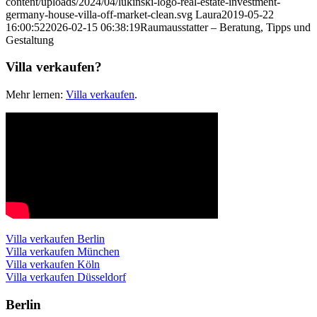
content/uploads/2024/04/lukinski-logo-real-estate-investment-
germany-house-villa-off-market-clean.svg
Laura
2019-05-22
16:00:52
2026-02-15 06:38:19
Raumausstatter – Beratung, Tipps und
Gestaltung
Villa verkaufen?
Mehr lernen:
Villa verkaufen
.
Villa verkaufen Berlin
Villa verkaufen München
Villa verkaufen Köln
Villa verkaufen Düsseldorf
Berlin