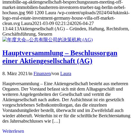
immobilie-ag-aktiengesellschaft-besprechungsraum-meeting-off-
market-immobilien-bauherren-investoren-trueber-tag-berlin-nebel-
hochaus.jpg
960
1200
Laura
/wp-content/uploads/2024/04/lukinski-
logo-real-estate-investment-germany-house-villa-off-market-
clean.svg
Laura
2021-03-09 02:21:24
2026-04-27
13:44:13
Aktiengesellschaft (AG) – Gründen, Haftung, Rechtsform,
Geschäftsführung, Steuern
Hauptversammlung – Beschlussorgan
einer Aktiengesellschaft (AG)
8. März 2021
/
in
Finanzen
/
von
Laura
Hauptversammlung – Eine Aktiengesellschaft besteht aus mehreren
Organen. Der Vorstand befasst sich mit dem Alltagsgeschäft und
weiteren Angelegenheiten der Gesellschaft und vertritt die
Aktiengesellschaft nach außen. Der Aufsichtsrat ist ein gesetzlich
vorgeschriebenes Selbstkontrollorgan, das die einzelnen
Vorstandsmitglieder bestellt, überwacht und im Zweifelsfall auch
wieder abberuft. Weiterhin ist er für die schriftliche Berichterstattung
des Jahresabschlusses wie […]
Weiterlesen