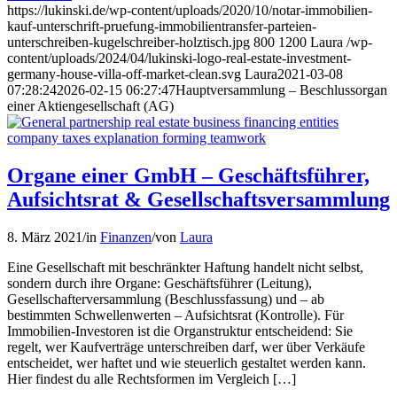
https://lukinski.de/wp-content/uploads/2020/10/notar-immobilien-
kauf-unterschrift-pruefung-immobilientransfer-parteien-
unterschreiben-kugelschreiber-holztisch.jpg
800
1200
Laura
/wp-
content/uploads/2024/04/lukinski-logo-real-estate-investment-
germany-house-villa-off-market-clean.svg
Laura
2021-03-08
07:28:24
2026-02-15 06:27:47
Hauptversammlung – Beschlussorgan
einer Aktiengesellschaft (AG)
Organe einer GmbH – Geschäftsführer,
Aufsichtsrat & Gesellschaftsversammlung
8. März 2021
/
in
Finanzen
/
von
Laura
Eine Gesellschaft mit beschränkter Haftung handelt nicht selbst,
sondern durch ihre Organe: Geschäftsführer (Leitung),
Gesellschafterversammlung (Beschlussfassung) und – ab
bestimmten Schwellenwerten – Aufsichtsrat (Kontrolle). Für
Immobilien-Investoren ist die Organstruktur entscheidend: Sie
regelt, wer Kaufverträge unterschreiben darf, wer über Verkäufe
entscheidet, wer haftet und wie steuerlich gestaltet werden kann.
Hier findest du alle Rechtsformen im Vergleich […]