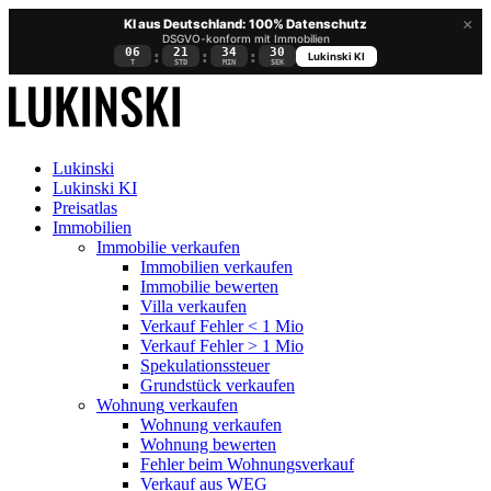
×
KI aus Deutschland: 100% Datenschutz
DSGVO-konform mit Immobilien
06
21
34
30
:
:
:
Lukinski KI
T
STD
MIN
SEK
Lukinski
Lukinski KI
Preisatlas
Immobilien
Immobilie verkaufen
Immobilien verkaufen
Immobilie bewerten
Villa verkaufen
Verkauf Fehler < 1 Mio
Verkauf Fehler > 1 Mio
Spekulationssteuer
Grundstück verkaufen
Wohnung
verkaufen
Wohnung verkaufen
Wohnung bewerten
Fehler beim Wohnungsverkauf
Verkauf aus WEG