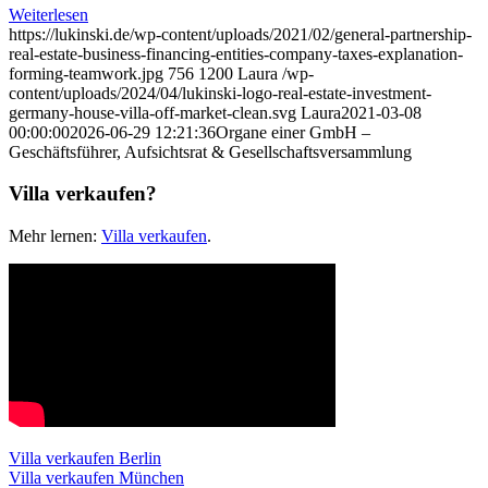
Weiterlesen
https://lukinski.de/wp-content/uploads/2021/02/general-partnership-
real-estate-business-financing-entities-company-taxes-explanation-
forming-teamwork.jpg
756
1200
Laura
/wp-
content/uploads/2024/04/lukinski-logo-real-estate-investment-
germany-house-villa-off-market-clean.svg
Laura
2021-03-08
00:00:00
2026-06-29 12:21:36
Organe einer GmbH –
Geschäftsführer, Aufsichtsrat & Gesellschaftsversammlung
Villa verkaufen?
Mehr lernen:
Villa verkaufen
.
Villa verkaufen Berlin
Villa verkaufen München