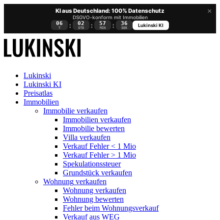
×
KI aus Deutschland: 100% Datenschutz
DSGVO-konform mit Immobilien
06
02
57
35
:
:
:
Lukinski KI
T
STD
MIN
SEK
Lukinski
Lukinski KI
Preisatlas
Immobilien
Immobilie verkaufen
Immobilien verkaufen
Immobilie bewerten
Villa verkaufen
Verkauf Fehler < 1 Mio
Verkauf Fehler > 1 Mio
Spekulationssteuer
Grundstück verkaufen
Wohnung
verkaufen
Wohnung verkaufen
Wohnung bewerten
Fehler beim Wohnungsverkauf
Verkauf aus WEG