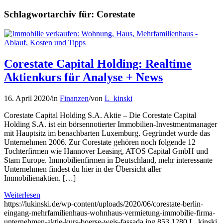
Schlagwortarchiv für:
Corestate
Corestate Capital Holding: Realtime
Aktienkurs für Analyse + News
16. April 2020
/
in
Finanzen
/
von
L_kinski
Corestate Capital Holding S.A. Aktie – Die Corestate Capital
Holding S.A. ist ein börsennotierter Immobilien-Investmentmanager
mit Hauptsitz im benachbarten Luxemburg. Gegründet wurde das
Unternehmen 2006. Zur Corestate gehören noch folgende 12
Tochterfirmen wie Hannover Leasing, ATOS Capital GmbH und
Stam Europe. Immobilienfirmen in Deutschland, mehr interessante
Unternehmen findest du hier in der Übersicht aller
Immobilienaktien. […]
Weiterlesen
https://lukinski.de/wp-content/uploads/2020/06/corestate-berlin-
eingang-mehrfamilienhaus-wohnhaus-vermietung-immobilie-firma-
unternehmen-aktie-kurs-boerse-weis-fassada.jpg
853
1280
L_kinski