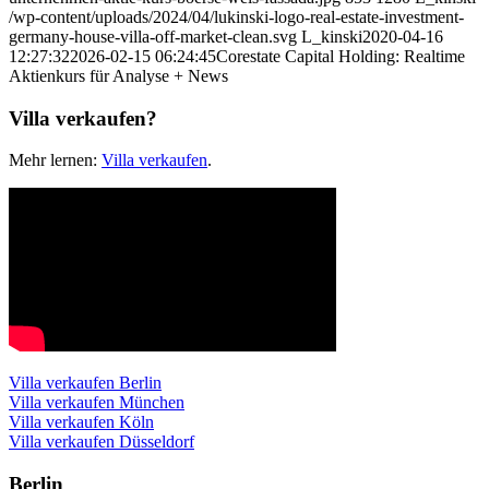
/wp-content/uploads/2024/04/lukinski-logo-real-estate-investment-
germany-house-villa-off-market-clean.svg
L_kinski
2020-04-16
12:27:32
2026-02-15 06:24:45
Corestate Capital Holding: Realtime
Aktienkurs für Analyse + News
Villa verkaufen?
Mehr lernen:
Villa verkaufen
.
Villa verkaufen Berlin
Villa verkaufen München
Villa verkaufen Köln
Villa verkaufen Düsseldorf
Berlin