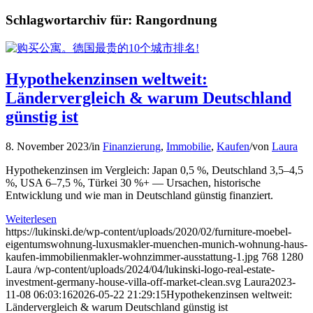
Schlagwortarchiv für:
Rangordnung
Hypothekenzinsen weltweit:
Ländervergleich & warum Deutschland
günstig ist
8. November 2023
/
in
Finanzierung
,
Immobilie
,
Kaufen
/
von
Laura
Hypothekenzinsen im Vergleich: Japan 0,5 %, Deutschland 3,5–4,5
%, USA 6–7,5 %, Türkei 30 %+ — Ursachen, historische
Entwicklung und wie man in Deutschland günstig finanziert.
Weiterlesen
https://lukinski.de/wp-content/uploads/2020/02/furniture-moebel-
eigentumswohnung-luxusmakler-muenchen-munich-wohnung-haus-
kaufen-immobilienmakler-wohnzimmer-ausstattung-1.jpg
768
1280
Laura
/wp-content/uploads/2024/04/lukinski-logo-real-estate-
investment-germany-house-villa-off-market-clean.svg
Laura
2023-
11-08 06:03:16
2026-05-22 21:29:15
Hypothekenzinsen weltweit:
Ländervergleich & warum Deutschland günstig ist