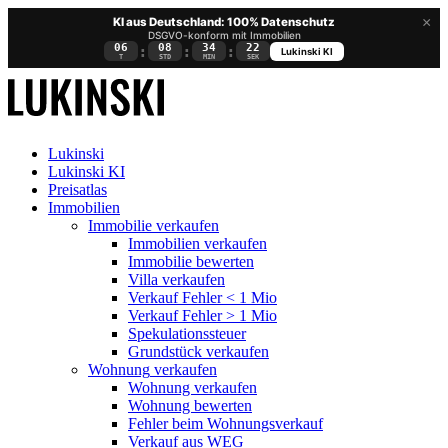
×
KI aus Deutschland: 100% Datenschutz
DSGVO-konform mit Immobilien
06
08
34
22
:
:
:
Lukinski KI
T
STD
MIN
SEK
Lukinski
Lukinski KI
Preisatlas
Immobilien
Immobilie verkaufen
Immobilien verkaufen
Immobilie bewerten
Villa verkaufen
Verkauf Fehler < 1 Mio
Verkauf Fehler > 1 Mio
Spekulationssteuer
Grundstück verkaufen
Wohnung
verkaufen
Wohnung verkaufen
Wohnung bewerten
Fehler beim Wohnungsverkauf
Verkauf aus WEG