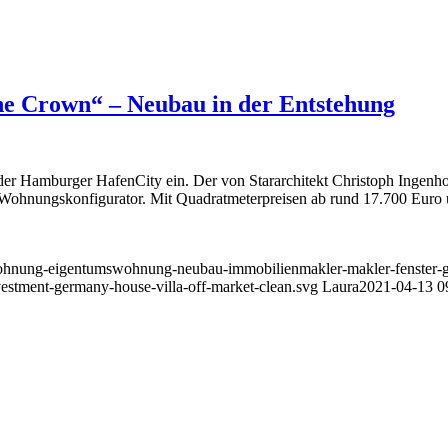
 Crown“ – Neubau in der Entstehung
er Hamburger HafenCity ein. Der von Stararchitekt Christoph Ingenh
-Wohnungskonfigurator. Mit Quadratmeterpreisen ab rund 17.700 Euro un
wohnung-eigentumswohnung-neubau-immobilienmakler-makler-fenster-gla
nvestment-germany-house-villa-off-market-clean.svg
Laura
2021-04-13 0