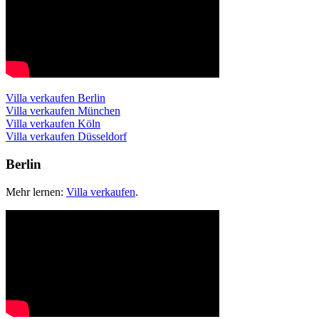
Villa verkaufen Berlin
Villa verkaufen München
Villa verkaufen Köln
Villa verkaufen Düsseldorf
Berlin
Mehr lernen:
Villa verkaufen
.