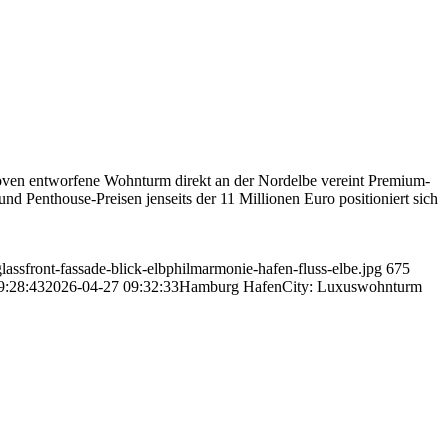
oven entworfene Wohnturm direkt an der Nordelbe vereint Premium-
d Penthouse-Preisen jenseits der 11 Millionen Euro positioniert sich
ssfront-fassade-blick-elbphilmarmonie-hafen-fluss-elbe.jpg
675
9:28:43
2026-04-27 09:32:33
Hamburg HafenCity: Luxuswohnturm