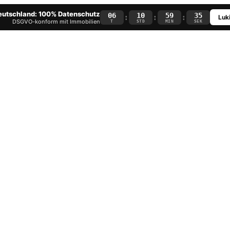
Deutschland: 100% Datenschutz
06
10
59
34
:
:
:
Luki
DSGVO-konform mit Immobilien
T
STD
MIN
SEK