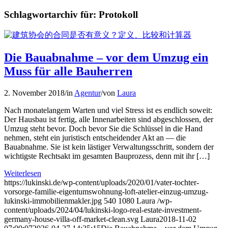
Schlagwortarchiv für:
Protokoll
Die Bauabnahme – vor dem Umzug ein
Muss für alle Bauherren
2. November 2018
/
in
Agentur
/
von
Laura
Nach monatelangem Warten und viel Stress ist es endlich soweit:
Der Hausbau ist fertig, alle Innenarbeiten sind abgeschlossen, der
Umzug steht bevor. Doch bevor Sie die Schlüssel in die Hand
nehmen, steht ein juristisch entscheidender Akt an — die
Bauabnahme. Sie ist kein lästiger Verwaltungsschritt, sondern der
wichtigste Rechtsakt im gesamten Bauprozess, denn mit ihr […]
Weiterlesen
https://lukinski.de/wp-content/uploads/2020/01/vater-tochter-
vorsorge-familie-eigentumswohnung-loft-atelier-einzug-umzug-
lukinski-immobilienmakler.jpg
540
1080
Laura
/wp-
content/uploads/2024/04/lukinski-logo-real-estate-investment-
germany-house-villa-off-market-clean.svg
Laura
2018-11-02