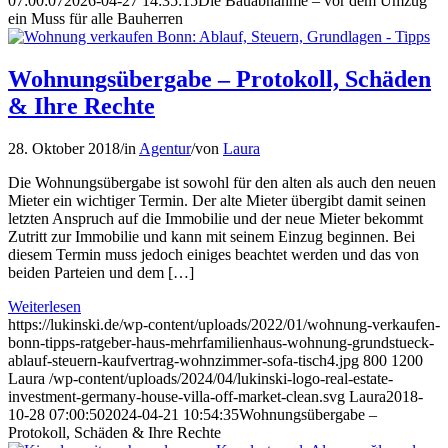
07:00:07
2026-04-27 14:35:15
Die Bauabnahme – vor dem Umzug
ein Muss für alle Bauherren
Wohnungsübergabe – Protokoll, Schäden
& Ihre Rechte
28. Oktober 2018
/
in
Agentur
/
von
Laura
Die Wohnungsübergabe ist sowohl für den alten als auch den neuen
Mieter ein wichtiger Termin. Der alte Mieter übergibt damit seinen
letzten Anspruch auf die Immobilie und der neue Mieter bekommt
Zutritt zur Immobilie und kann mit seinem Einzug beginnen. Bei
diesem Termin muss jedoch einiges beachtet werden und das von
beiden Parteien und dem […]
Weiterlesen
https://lukinski.de/wp-content/uploads/2022/01/wohnung-verkaufen-
bonn-tipps-ratgeber-haus-mehrfamilienhaus-wohnung-grundstueck-
ablauf-steuern-kaufvertrag-wohnzimmer-sofa-tisch4.jpg
800
1200
Laura
/wp-content/uploads/2024/04/lukinski-logo-real-estate-
investment-germany-house-villa-off-market-clean.svg
Laura
2018-
10-28 07:00:50
2024-04-21 10:54:35
Wohnungsübergabe –
Protokoll, Schäden & Ihre Rechte