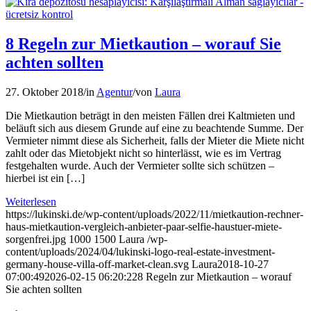
8 Regeln zur Mietkaution – worauf Sie
achten sollten
27. Oktober 2018
/
in
Agentur
/
von
Laura
Die Mietkaution beträgt in den meisten Fällen drei Kaltmieten und
beläuft sich aus diesem Grunde auf eine zu beachtende Summe. Der
Vermieter nimmt diese als Sicherheit, falls der Mieter die Miete nicht
zahlt oder das Mietobjekt nicht so hinterlässt, wie es im Vertrag
festgehalten wurde. Auch der Vermieter sollte sich schützen –
hierbei ist ein […]
Weiterlesen
https://lukinski.de/wp-content/uploads/2022/11/mietkaution-rechner-
haus-mietkaution-vergleich-anbieter-paar-selfie-haustuer-miete-
sorgenfrei.jpg
1000
1500
Laura
/wp-
content/uploads/2024/04/lukinski-logo-real-estate-investment-
germany-house-villa-off-market-clean.svg
Laura
2018-10-27
07:00:49
2026-02-15 06:20:22
8 Regeln zur Mietkaution – worauf
Sie achten sollten