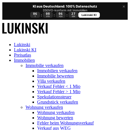
×
KI aus Deutschland: 100% Datenschutz
DSGVO-konform mit Immobilien
06
08
06
27
:
:
:
Lukinski KI
T
STD
MIN
SEK
Lukinski
Lukinski KI
Preisatlas
Immobilien
Immobilie verkaufen
Immobilien verkaufen
Immobilie bewerten
Villa verkaufen
Verkauf Fehler < 1 Mio
Verkauf Fehler > 1 Mio
Spekulationssteuer
Grundstück verkaufen
Wohnung
verkaufen
Wohnung verkaufen
Wohnung bewerten
Fehler beim Wohnungsverkauf
Verkauf aus WEG