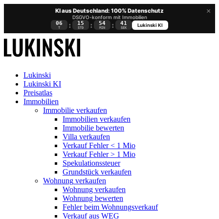
×
KI aus Deutschland: 100% Datenschutz
DSGVO-konform mit Immobilien
06
15
54
40
:
:
:
Lukinski KI
T
STD
MIN
SEK
Lukinski
Lukinski KI
Preisatlas
Immobilien
Immobilie verkaufen
Immobilien verkaufen
Immobilie bewerten
Villa verkaufen
Verkauf Fehler < 1 Mio
Verkauf Fehler > 1 Mio
Spekulationssteuer
Grundstück verkaufen
Wohnung
verkaufen
Wohnung verkaufen
Wohnung bewerten
Fehler beim Wohnungsverkauf
Verkauf aus WEG