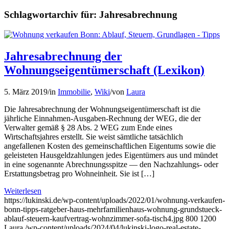
Schlagwortarchiv für:
Jahresabrechnung
Jahresabrechnung der
Wohnungseigentümerschaft (Lexikon)
5. März 2019
/
in
Immobilie
,
Wiki
/
von
Laura
Die Jahresabrechnung der Wohnungseigentümerschaft ist die
jährliche Einnahmen-Ausgaben-Rechnung der WEG, die der
Verwalter gemäß § 28 Abs. 2 WEG zum Ende eines
Wirtschaftsjahres erstellt. Sie weist sämtliche tatsächlich
angefallenen Kosten des gemeinschaftlichen Eigentums sowie die
geleisteten Hausgeldzahlungen jedes Eigentümers aus und mündet
in eine sogenannte Abrechnungsspitze — den Nachzahlungs- oder
Erstattungsbetrag pro Wohneinheit. Sie ist […]
Weiterlesen
https://lukinski.de/wp-content/uploads/2022/01/wohnung-verkaufen-
bonn-tipps-ratgeber-haus-mehrfamilienhaus-wohnung-grundstueck-
ablauf-steuern-kaufvertrag-wohnzimmer-sofa-tisch4.jpg
800
1200
Laura
/wp-content/uploads/2024/04/lukinski-logo-real-estate-