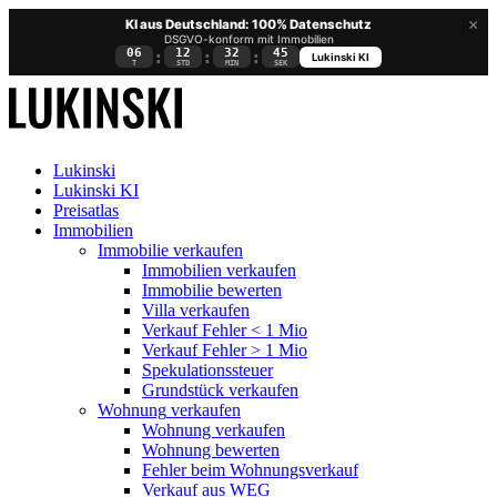
×
KI aus Deutschland: 100% Datenschutz
DSGVO-konform mit Immobilien
06
12
32
44
:
:
:
Lukinski KI
T
STD
MIN
SEK
Lukinski
Lukinski KI
Preisatlas
Immobilien
Immobilie verkaufen
Immobilien verkaufen
Immobilie bewerten
Villa verkaufen
Verkauf Fehler < 1 Mio
Verkauf Fehler > 1 Mio
Spekulationssteuer
Grundstück verkaufen
Wohnung
verkaufen
Wohnung verkaufen
Wohnung bewerten
Fehler beim Wohnungsverkauf
Verkauf aus WEG