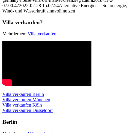
germany-house-villa-off-market-clean.svg
Laura
2018-11-24
07:00:47
2022-02-28 15:02:54
Alternative Energien – Solarenergie,
Wind- und Wasserkraft sinnvoll nutzen
Villa verkaufen?
Mehr lernen:
Villa verkaufen
.
Villa verkaufen Berlin
Villa verkaufen München
Villa verkaufen Köln
Villa verkaufen Düsseldorf
Berlin