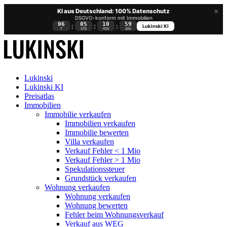
×
KI aus Deutschland: 100% Datenschutz
DSGVO-konform mit Immobilien
06
05
10
59
:
:
:
Lukinski KI
T
STD
MIN
SEK
Lukinski
Lukinski KI
Preisatlas
Immobilien
Immobilie verkaufen
Immobilien verkaufen
Immobilie bewerten
Villa verkaufen
Verkauf Fehler < 1 Mio
Verkauf Fehler > 1 Mio
Spekulationssteuer
Grundstück verkaufen
Wohnung
verkaufen
Wohnung verkaufen
Wohnung bewerten
Fehler beim Wohnungsverkauf
Verkauf aus WEG