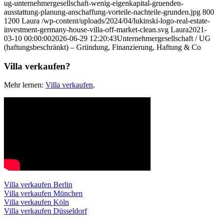
ug-unternehmergesellschaft-wenig-eigenkapital-gruenden-
ausstattung-planung-anschaffung-vorteile-nachteile-grunden.jpg
800
1200
Laura
/wp-content/uploads/2024/04/lukinski-logo-real-estate-
investment-germany-house-villa-off-market-clean.svg
Laura
2021-
03-10 00:00:00
2026-06-29 12:20:43
Unternehmergesellschaft / UG
(haftungsbeschränkt) – Gründung, Finanzierung, Haftung & Co
Villa verkaufen?
Mehr lernen:
Villa verkaufen
.
Villa verkaufen Berlin
Villa verkaufen München
Villa verkaufen Köln
Villa verkaufen Düsseldorf