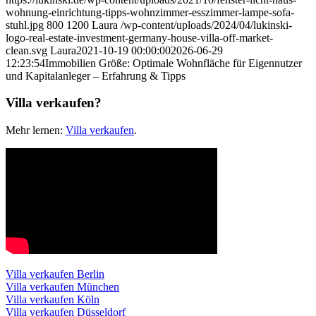
wohnung-einrichtung-tipps-wohnzimmer-esszimmer-lampe-sofa-
stuhl.jpg
800
1200
Laura
/wp-content/uploads/2024/04/lukinski-
logo-real-estate-investment-germany-house-villa-off-market-
clean.svg
Laura
2021-10-19 00:00:00
2026-06-29
12:23:54
Immobilien Größe: Optimale Wohnfläche für Eigennutzer
und Kapitalanleger – Erfahrung & Tipps
Villa verkaufen?
Mehr lernen:
Villa verkaufen
.
Villa verkaufen Berlin
Villa verkaufen München
Villa verkaufen Köln
Villa verkaufen Düsseldorf