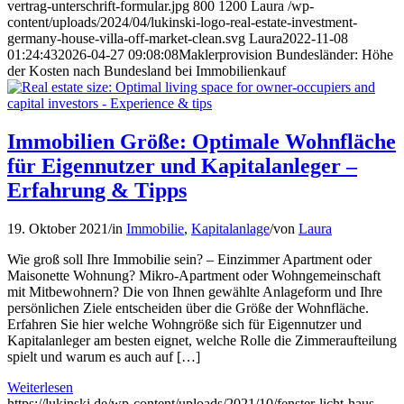
vertrag-unterschrift-formular.jpg
800
1200
Laura
/wp-
content/uploads/2024/04/lukinski-logo-real-estate-investment-
germany-house-villa-off-market-clean.svg
Laura
2022-11-08
01:24:43
2026-04-27 09:08:08
Maklerprovision Bundesländer: Höhe
der Kosten nach Bundesland bei Immobilienkauf
Immobilien Größe: Optimale Wohnfläche
für Eigennutzer und Kapitalanleger –
Erfahrung & Tipps
19. Oktober 2021
/
in
Immobilie
,
Kapitalanlage
/
von
Laura
Wie groß soll Ihre Immobilie sein? – Einzimmer Apartment oder
Maisonette Wohnung? Mikro-Apartment oder Wohngemeinschaft
mit Mitbewohnern? Die von Ihnen gewählte Anlageform und Ihre
persönlichen Ziele entscheiden über die Größe der Wohnfläche.
Erfahren Sie hier welche Wohngröße sich für Eigennutzer und
Kapitalanleger am besten eignet, welche Rolle die Zimmeraufteilung
spielt und warum es auch auf […]
Weiterlesen
https://lukinski.de/wp-content/uploads/2021/10/fenster-licht-haus-