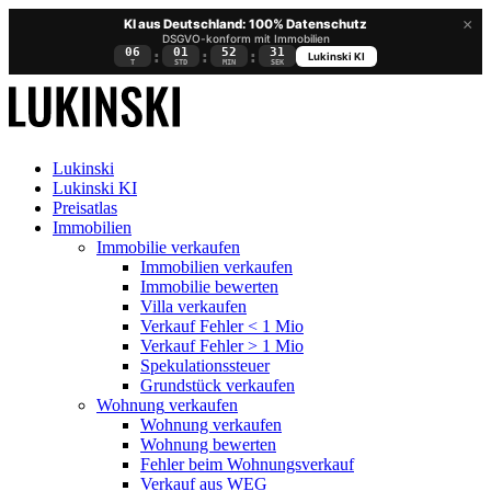
×
KI aus Deutschland: 100% Datenschutz
DSGVO-konform mit Immobilien
06
01
52
30
:
:
:
Lukinski KI
T
STD
MIN
SEK
Lukinski
Lukinski KI
Preisatlas
Immobilien
Immobilie verkaufen
Immobilien verkaufen
Immobilie bewerten
Villa verkaufen
Verkauf Fehler < 1 Mio
Verkauf Fehler > 1 Mio
Spekulationssteuer
Grundstück verkaufen
Wohnung
verkaufen
Wohnung verkaufen
Wohnung bewerten
Fehler beim Wohnungsverkauf
Verkauf aus WEG