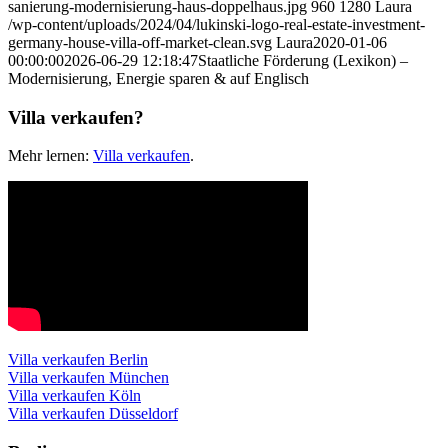
sanierung-modernisierung-haus-doppelhaus.jpg
960
1280
Laura
/wp-content/uploads/2024/04/lukinski-logo-real-estate-investment-
germany-house-villa-off-market-clean.svg
Laura
2020-01-06
00:00:00
2026-06-29 12:18:47
Staatliche Förderung (Lexikon) –
Modernisierung, Energie sparen & auf Englisch
Villa verkaufen?
Mehr lernen:
Villa verkaufen
.
Villa verkaufen Berlin
Villa verkaufen München
Villa verkaufen Köln
Villa verkaufen Düsseldorf