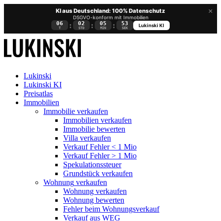
×
KI aus Deutschland: 100% Datenschutz
DSGVO-konform mit Immobilien
06
02
05
52
:
:
:
Lukinski KI
T
STD
MIN
SEK
Lukinski
Lukinski KI
Preisatlas
Immobilien
Immobilie verkaufen
Immobilien verkaufen
Immobilie bewerten
Villa verkaufen
Verkauf Fehler < 1 Mio
Verkauf Fehler > 1 Mio
Spekulationssteuer
Grundstück verkaufen
Wohnung
verkaufen
Wohnung verkaufen
Wohnung bewerten
Fehler beim Wohnungsverkauf
Verkauf aus WEG