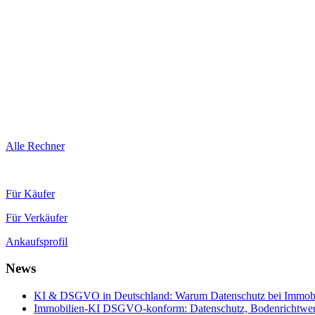
Alle Rechner
Für Käufer
Für Verkäufer
Ankaufsprofil
News
KI & DSGVO in Deutschland: Warum Datenschutz bei Immobili
Immobilien-KI DSGVO-konform: Datenschutz, Bodenrichtwerte