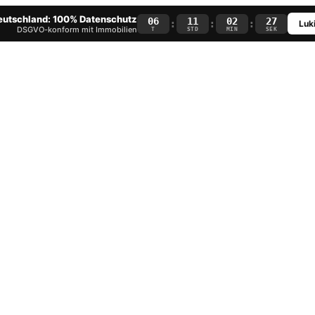
Deutschland: 100% Datenschutz
06
11
02
26
:
:
:
Luki
DSGVO-konform mit Immobilien
T
STD
MIN
SEK