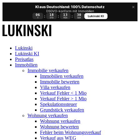
×
KI aus Deutschland: 100% Datenschutz
DSGVO-konform mit Immobilien
06
18
13
30
:
:
:
Lukinski KI
T
STD
MIN
SEK
Lukinski
Lukinski KI
Preisatlas
Immobilien
Immobilie verkaufen
Immobilien verkaufen
Immobilie bewerten
Villa verkaufen
Verkauf Fehler < 1 Mio
Verkauf Fehler > 1 Mio
Spekulationssteuer
Grundstück verkaufen
Wohnung
verkaufen
Wohnung verkaufen
Wohnung bewerten
Fehler beim Wohnungsverkauf
Verkauf aus WEG