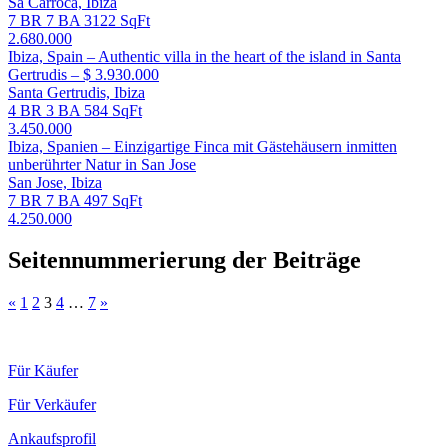
Sa Carroca, Ibiza
7 BR
7 BA
3122 SqFt
2.680.000
Ibiza, Spain – Authentic villa in the heart of the island in Santa
Gertrudis – $ 3.930.000
Santa Gertrudis, Ibiza
4 BR
3 BA
584 SqFt
3.450.000
Ibiza, Spanien – Einzigartige Finca mit Gästehäusern inmitten
unberührter Natur in San Jose
San Jose, Ibiza
7 BR
7 BA
497 SqFt
4.250.000
Seitennummerierung der Beiträge
«
1
2
3
4
…
7
»
Für Käufer
Für Verkäufer
Ankaufsprofil