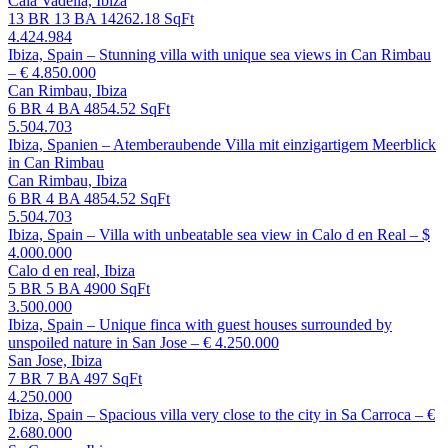
Cala Vadella, Ibiza
13 BR
13 BA
14262.18 SqFt
4.424.984
Ibiza, Spain – Stunning villa with unique sea views in Can Rimbau
– € 4.850.000
Can Rimbau, Ibiza
6 BR
4 BA
4854.52 SqFt
5.504.703
Ibiza, Spanien – Atemberaubende Villa mit einzigartigem Meerblick
in Can Rimbau
Can Rimbau, Ibiza
6 BR
4 BA
4854.52 SqFt
5.504.703
Ibiza, Spain – Villa with unbeatable sea view in Calo d en Real – $
4.000.000
Calo d en real, Ibiza
5 BR
5 BA
4900 SqFt
3.500.000
Ibiza, Spain – Unique finca with guest houses surrounded by
unspoiled nature in San Jose – € 4.250.000
San Jose, Ibiza
7 BR
7 BA
497 SqFt
4.250.000
Ibiza, Spain – Spacious villa very close to the city in Sa Carroca – €
2.680.000