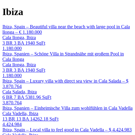
Ibiza
Ibiza, Spain – Beautiful villa near the beach with large pool in Cala
llonga – € 1.180.000
Cala llonga, Ibiza
3 BR
3 BA
1940 SqFt
1.180.000
Ibiza, Spanien – Schöne Villa in Strandnähe mit großem Pool in
Cala llonga
Cala llonga, Ibiza
3 BR
3 BA
1940 SqFt
1.180.000
Ibiza, Spain – Luxury villa with direct sea view in Cala Salada – $
3.870.764
Cala Salada, Ibiza
6 BR
7 BA
5381.96 SqFt
3.870.764
Ibiza, Spanien – Einheimische Villa zum wohlfühlen in Cala Vadella
Cala Vadella, Ibiza
13 BR
13 BA
14262.18 SqFt
4.424.984
Ibiza, Spain – Local villa to feel good in Cala Vadella – $ 4.424.983