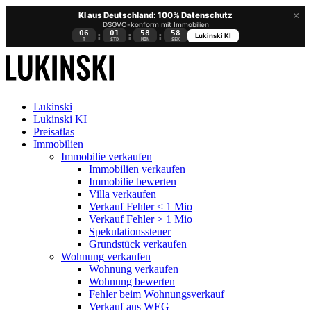
×
KI aus Deutschland: 100% Datenschutz
DSGVO-konform mit Immobilien
06
01
58
58
:
:
:
Lukinski KI
T
STD
MIN
SEK
Lukinski
Lukinski KI
Preisatlas
Immobilien
Immobilie verkaufen
Immobilien verkaufen
Immobilie bewerten
Villa verkaufen
Verkauf Fehler < 1 Mio
Verkauf Fehler > 1 Mio
Spekulationssteuer
Grundstück verkaufen
Wohnung
verkaufen
Wohnung verkaufen
Wohnung bewerten
Fehler beim Wohnungsverkauf
Verkauf aus WEG