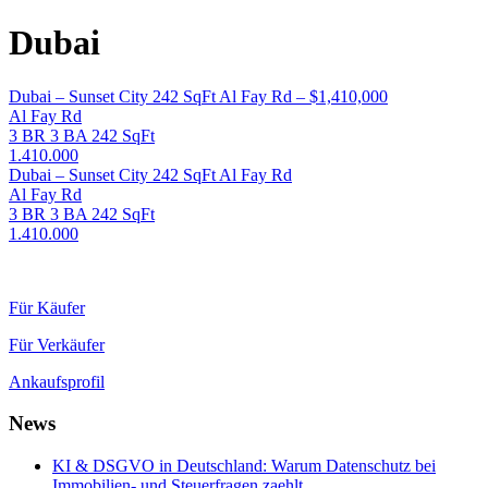
Dubai
Dubai – Sunset City 242 SqFt Al Fay Rd – $1,410,000
Al Fay Rd
3 BR
3 BA
242 SqFt
1.410.000
Dubai – Sunset City 242 SqFt Al Fay Rd
Al Fay Rd
3 BR
3 BA
242 SqFt
1.410.000
Für Käufer
Für Verkäufer
Ankaufsprofil
News
KI & DSGVO in Deutschland: Warum Datenschutz bei
Immobilien- und Steuerfragen zaehlt